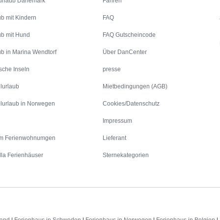
urlaub Dänemark
Fähren
ub mit Kindern
FAQ
ub mit Hund
FAQ Gutscheincode
ub in Marina Wendtorf
Über DanCenter
sche Inseln
presse
lurlaub
Mietbedingungen (AGB)
lurlaub in Norwegen
Cookies/Datenschutz
Impressum
m Ferienwohnumgen
Lieferant
lla Ferienhäuser
Sternekategorien
land
|
Ferienhaus in Schweden
|
Ferienhaus in Norwegen
|
Ferienhaus in Belgien
|