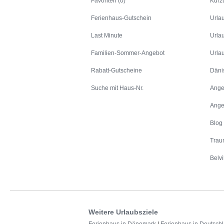
Favoriten (0)
Kurz
Ferienhaus-Gutschein
Urla
Last Minute
Urla
Familien-Sommer-Angebot
Urla
Rabatt-Gutscheine
Däni
Suche mit Haus-Nr.
Ange
Ange
Blog
Trau
Belvi
Weitere Urlaubsziele
Ferienhaus in Dänemark
|
Ferienhaus in Deutsch