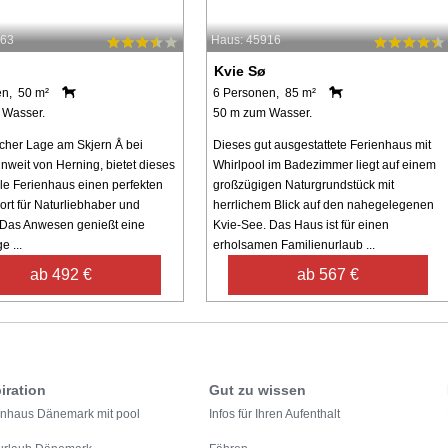
863
Haus: 45916
Kvie Sø
en, 50 m²
6 Personen, 85 m²
 Wasser.
50 m zum Wasser.
scher Lage am Skjern Å bei
Dieses gut ausgestattete Ferienhaus mit
unweit von Herning, bietet dieses
Whirlpool im Badezimmer liegt auf einem
lle Ferienhaus einen perfekten
großzügigen Naturgrundstück mit
rt für Naturliebhaber und
herrlichem Blick auf den nahegelegenen
 Das Anwesen genießt eine
Kvie-See. Das Haus ist für einen
e ...
erholsamen Familienurlaub ...
ab 492 €
ab 567 €
iration
Gut zu wissen
enhaus Dänemark mit pool
Infos für Ihren Aufenthalt