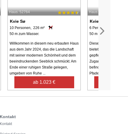
Haus: 52764
Haus: 36134
Kvie Sø
Kvie Sø
10 Personen, 226 m²
6 Personen, 122 m²
50 m zum Wasser.
50 m zum Wasser.
Willkommen in diesem neu erbauten Haus
Dieses helle und geräumig
aus dem Jahr 2024, das die Landschaft
bietet Aussicht über den S
mit seiner modernen Schönheit und dem
gepflegte Grundstück bietet
beeindruckenden Seeblick schmückt. Am
Zugang zum See. Rund um
Ende einer ruhigen Straße gelegen,
befindet sich ein Netz von
umgeben von Ruhe ...
Pfaden, die zu ...
ab 1.023 €
ab 488 €
Kontakt
Kontakt