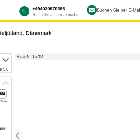
+494030970398
Buchen Sie per E-Mai
Rufen Sie an, um zu buchen
teljütland
,
Dänemark
Haus-Nr. 15704
n 5.0
00 m
mpe)