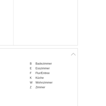
B
Badezimmer
E
Esszimmer
F
Flur/Entree
K
Küche
W
Wohnzimmer
Z
Zimmer