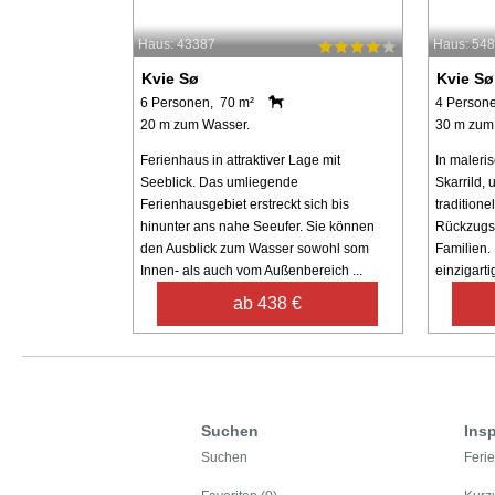
Haus: 43387
Haus: 54
Kvie Sø
Kvie Sø
6 Personen, 70 m²
4 Person
20 m zum Wasser.
30 m zum
Ferienhaus in attraktiver Lage mit
In maleri
Seeblick. Das umliegende
Skarrild, 
Ferienhausgebiet erstreckt sich bis
traditione
hinunter ans nahe Seeufer. Sie können
Rückzugso
den Ausblick zum Wasser sowohl som
Familien.
Innen- als auch vom Außenbereich ...
einzigartig
ab 438 €
Suchen
Insp
Suchen
Feri