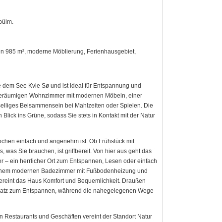
pülm.
en 985 m², moderne Möblierung, Ferienhausgebiet,
e dem See Kvie Sø und ist ideal für Entspannung und
 geräumigen Wohnzimmer mit modernen Möbeln, einer
selliges Beisammensein bei Mahlzeiten oder Spielen. Die
 Blick ins Grüne, sodass Sie stets in Kontakt mit der Natur
Kochen einfach und angenehm ist. Ob Frühstück mit
was Sie brauchen, ist griffbereit. Von hier aus geht das
 – ein herrlicher Ort zum Entspannen, Lesen oder einfach
, einem modernen Badezimmer mit Fußbodenheizung und
ereint das Haus Komfort und Bequemlichkeit. Draußen
Platz zum Entspannen, während die nahegelegenen Wege
n Restaurants und Geschäften vereint der Standort Natur