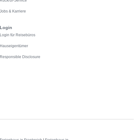
Rückruf-Service
Jobs & Karriere
Login
Login für Reisebüros
Hauseigentümer
Responsible Disclosure
Ferienhaus in Frankreich
|
Ferienhaus in