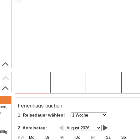
Ferienhaus buchen
aben,
e
1. Reisedauer wählen:
2. Anreisetag:
ültig
KW
Mo
Di
Mi
Do
Fr
Sa
So