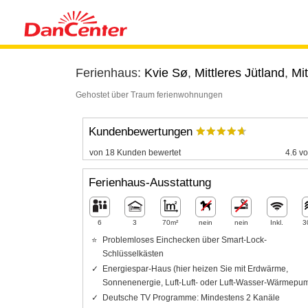
Ferienhaus:
Kvie Sø
,
Mittleres Jütland
,
Mit
Gehostet über Traum ferienwohnungen
Kundenbewertungen
von 18 Kunden bewertet
4.6 vo
Ferienhaus-Ausstattung
6
3
70m²
nein
nein
Inkl.
3
Problemloses Einchecken über Smart-Lock-
Schlüsselkästen
Energiespar-Haus (hier heizen Sie mit Erdwärme,
Sonnenenergie, Luft-Luft- oder Luft-Wasser-Wärmepu
Deutsche TV Programme: Mindestens 2 Kanäle