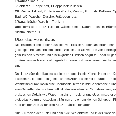
1 Wohnz.:
Radio, TV
3 Schlafz.:
1 Doppelbett, 1 Doppelbett, 2 Betten
Off. Küche:
E-Herd, Kühl-Gefrier-Kombi, Mikrow., Abzugsh., Kaffeem., S
Bad:
WC, Waschb., Dusche, Fußbodenheiz.
1 Waschküche:
Waschm, Trockner
Und:
Terrasse, E-Heiz., Luft-Luft-Wärmepumpe, Naturgrundst. m. Bäum
Nichtraucherhaus
Über das Ferienhaus
Dieses gemütliche Ferienhaus liegt versteckt in ruhiger Umgebung nah
geselliges Beisammensein. Treten Sie ein und Sie werden von einem
gemütlichen Sitzecke und einem großen Esstisch begrüßt – ideal für ge
großen Fenster lassen viel Tageslicht herein und bieten einen friedlichen
sind.
Das Herzstück des Hauses ist die gut ausgestattete Küche, in der das 
frischem Kaffee oder ein gemeinsames Abendessen mit Freunden – alles, 
Wohnzimmer nahtlos in eine überdachte Terrasse mit Gartenmöbeln über
zum Genießen der frischen Luft. Mit drei einladenden Schlafzimmern
praktischen Details wie Waschmaschine, Trockner und Geschirrspüler v
bietet das Naturgrundstück mit Bäumen und einem kleinen Schuppen 
rund um den See zu ruhigen Spaziergängen einladen.
Nur 300 m von der Küste und dem Kvie-See entfernt und in der Nähe vo