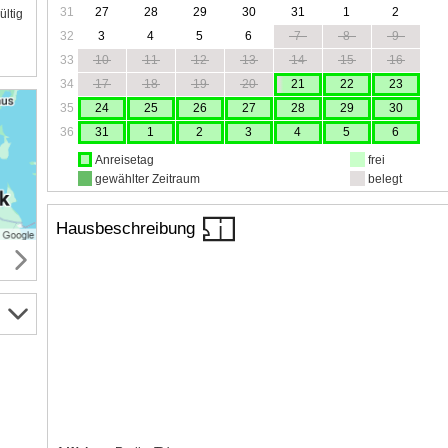
31
27
28
29
30
31
1
2
ültig
32
3
4
5
6
7
8
9
33
10
11
12
13
14
15
16
34
17
18
19
20
21
22
23
35
24
25
26
27
28
29
30
36
31
1
2
3
4
5
6
Anreisetag
frei
gewählter Zeitraum
belegt
Hausbeschreibung