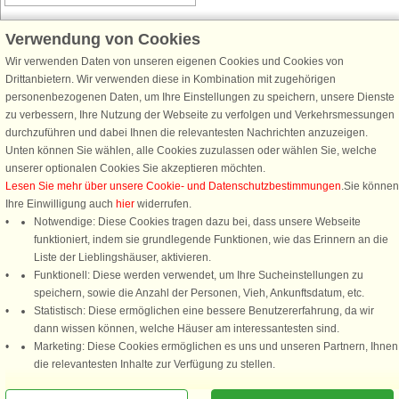
Verwendung von Cookies
Wir verwenden Daten von unseren eigenen Cookies und Cookies von
Schließen Sie sich 100.000 Ferienhaus-Fans an
Drittanbietern. Wir verwenden diese in Kombination mit zugehörigen
personenbezogenen Daten, um Ihre Einstellungen zu speichern, unsere Dienste
Erhalten Sie einen
Willkommensgutschein von 25 €
für Ihren nächsten
zu verbessern, Ihre Nutzung der Webseite zu verfolgen und Verkehrsmessungen
Ferienhausurlaub - melden Sie sich einfach für den DanCenter Newsletter
durchzuführen und dabei Ihnen die relevantesten Nachrichten anzuzeigen.
an. Verpassen Sie nie wieder exklusive Angebote, Gewinnspiele und
Unten können Sie wählen, alle Cookies zuzulassen oder wählen Sie, welche
Urlaubstipps!
unserer optionalen Cookies Sie akzeptieren möchten.
Lesen Sie mehr über unsere Cookie- und Datenschutzbestimmungen
.Sie können
Ihre Einwilligung auch
hier
widerrufen.
Notwendige: Diese Cookies tragen dazu bei, dass unsere Webseite
funktioniert, indem sie grundlegende Funktionen, wie das Erinnern an die
Newsletter abonnieren
Liste der Lieblingshäuser, aktivieren.
Funktionell: Diese werden verwendet, um Ihre Sucheinstellungen zu
speichern, sowie die Anzahl der Personen, Vieh, Ankunftsdatum, etc.
Statistisch: Diese ermöglichen eine bessere Benutzererfahrung, da wir
dann wissen können, welche Häuser am interessantesten sind.
Folgen Sie uns:
Marketing: Diese Cookies ermöglichen es uns und unseren Partnern, Ihnen
Rufen Sie an, um zu buchen
die relevantesten Inhalte zur Verfügung zu stellen.
DanCenter Kundenbewertung
4,1 von 5