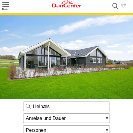
×
Menü
Suchen
Urlaubsziele
Weitere Urlaubsziele
Angebote
Inspiration
Kontakt
Gut zu wissen
Login
Helnæs
Anreise und Dauer
Personen