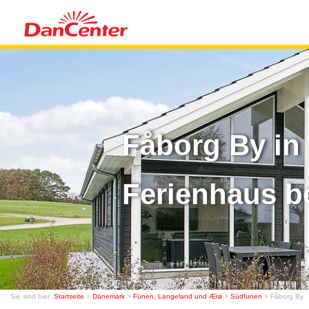
Fåborg By in
Ferienhaus b
Sie sind hier:
Startseite
>
Dänemark
>
Fünen, Langeland und Ærø
>
Südfunen
> Fåborg By