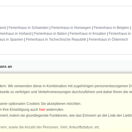
land
|
Ferienhaus in Schweden
|
Ferienhaus in Norwegen
|
Ferienhaus in Belgien
|
rienhaus in Holland
|
Ferienhaus in Italien
|
Ferienhaus in Kroatien
|
Ferienhaus in 
aus in Spanien
|
Ferienhaus in Tschechische Republik
|
Ferienhaus in Österreich
Fans an
n 25 €
für Ihren nächsten
ür den DanCenter Newsletter an.
Newsletter
tern. Wir verwenden diese in Kombination mit zugehörigen personenbezogenen Da
, Gewinnspiele und Urlaubstipps!
ebseite zu verfolgen und Verkehrsmessungen durchzuführen und dabei Ihnen die r
serer optionalen Cookies Sie akzeptieren möchten.
n Ihre Einwilligung auch
hier
widerrufen.
DanCenter 
iert, indem sie grundlegende Funktionen, wie das Erinnern an die Liste der Liebl
4,
basierend auf mehr 1
ern, sowie die Anzahl der Personen, Vieh, Ankunftsdatum, etc.