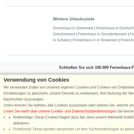
Weitere Urlaubsziele
Ferienhaus in Dänemark
|
Ferienhaus in Deutsch
Griechenland
|
Ferienhaus in Grossbritannien
|
Fe
in Schweiz
|
Ferienhaus in in Slowenien
|
Ferienh
Schließen Sie sich 100.000 Ferienhaus-
Erhalten Sie einen
Willkommensgutschein vo
Verwendung von Cookies
Ferienhausurlaub - melden Sie sich einfach f
Wir verwenden Daten von unseren eigenen Cookies und Cookies von Drittanbie
Verpassen Sie nie wieder exklusive Angebote
Einstellungen zu speichern, unsere Dienste zu verbessern, Ihre Nutzung der W
Nachrichten anzuzeigen.
Unten können Sie wählen, alle Cookies zuzulassen oder wählen Sie, welche un
Lesen Sie mehr über unsere Cookie- und Datenschutzbestimmungen
.Sie könne
Notwendige: Diese Cookies tragen dazu bei, dass unsere Webseite funktion
Folgen Sie uns:
aktivieren.
Chatten
Funktionell: Diese werden verwendet, um Ihre Sucheinstellungen zu speich