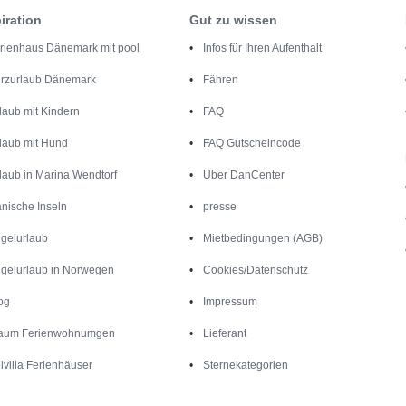
iration
Gut zu wissen
rienhaus Dänemark mit pool
Infos für Ihren Aufenthalt
rzurlaub Dänemark
Fähren
laub mit Kindern
FAQ
laub mit Hund
FAQ Gutscheincode
laub in Marina Wendtorf
Über DanCenter
nische Inseln
presse
gelurlaub
Mietbedingungen (AGB)
gelurlaub in Norwegen
Cookies/Datenschutz
og
Impressum
aum Ferienwohnumgen
Lieferant
lvilla Ferienhäuser
Sternekategorien