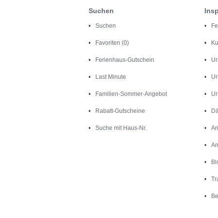
Suchen
Insp
Suchen
Fe
Favoriten (0)
Ku
Ferienhaus-Gutschein
Ur
Last Minute
Ur
Familien-Sommer-Angebot
Ur
Rabatt-Gutscheine
Dä
Suche mit Haus-Nr.
An
An
Bl
Tr
Be