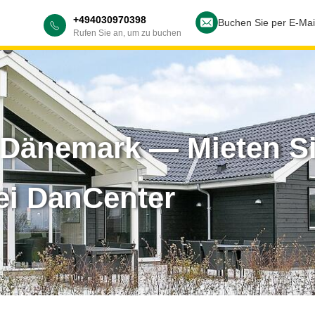
+494030970398
Buchen Sie per E-Mai
Rufen Sie an, um zu buchen
 Dänemark — Mieten Si
ei DanCenter