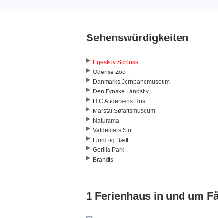
Sehenswürdigkeiten
Egeskov Schloss
Odense Zoo
Danmarks Jernbanemuseum
Den Fynske Landsby
H.C Andersens Hus
Marstal Søfartsmuseum
Naturama
Valdemars Slot
Fjord og Bælt
Gorilla Park
Brandts
1 Ferienhaus in und um F