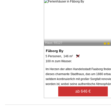
Haus: 55127
Fåborg By
5 Personen, 146 m²
100 m zum Wasser.
Im Herzen der alten Handelsstadt Faaborg finde
dieses charmante Stadthaus, das um 1880 erba
seitdem kontinuierlich mit großer Sorgfalt renovie
worden ist, wobei seine authentische Atmosphäre
ab 646 €