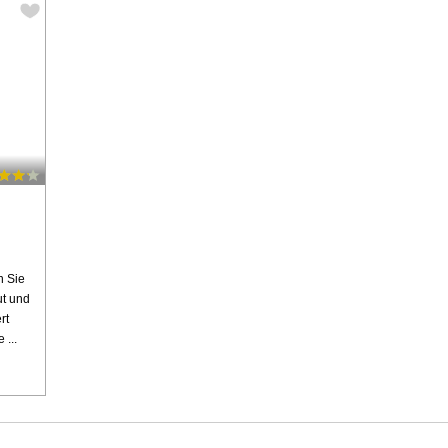
n Sie
ut und
rt
 ...