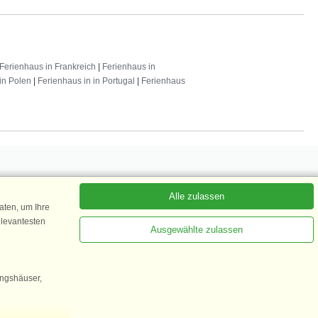
Ferienhaus in Frankreich
|
Ferienhaus in
in Polen
|
Ferienhaus in in Portugal
|
Ferienhaus
Alle zulassen
 abonnieren
ten, um Ihre
elevantesten
Ausgewählte zulassen
Kundenbewertung
ingshäuser,
1 von 5
35.870 Kundenbewertungen