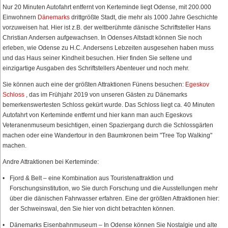
Nur 20 Minuten Autofahrt entfernt von Kerteminde liegt Odense, mit 200.000
Einwohnern
Dänemarks
drittgrößte Stadt, die mehr als 1000 Jahre Geschichte
vorzuweisen hat. Hier ist z.B. der weltberühmte dänische Schriftsteller Hans
Christian Andersen aufgewachsen. In Odenses Altstadt können Sie noch
erleben, wie Odense zu H.C. Andersens Lebzeiten ausgesehen haben muss
und das Haus seiner Kindheit besuchen. Hier finden Sie seltene und
einzigartige Ausgaben des Schriftstellers Abenteuer und noch mehr.
Sie können auch eine der größten Attraktionen Fünens besuchen:
Egeskov
Schloss
, das im Frühjahr 2019 von unseren Gästen zu Dänemarks
bemerkenswertesten Schloss gekürt wurde. Das Schloss liegt ca. 40 Minuten
Autofahrt von Kerteminde entfernt und hier kann man auch Egeskovs
Veteranenmuseum besichtigen, einen Spaziergang durch die Schlossgärten
machen oder eine Wandertour in den Baumkronen beim "Tree Top Walking"
machen.
Andre Attraktionen bei Kerteminde:
Fjord & Belt – eine Kombination aus Touristenattraktion und
Forschungsinstitution, wo Sie durch Forschung und die Ausstellungen mehr
über die dänischen Fahrwasser erfahren. Eine der größten Attraktionen hier:
der Schweinswal, den Sie hier von dicht betrachten können.
Dänemarks Eisenbahnmuseum – In Odense können Sie Nostalgie und alte