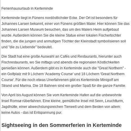
Ferienhausurlaub in Kerteminde
Kerteminde liegt in Fünens nordöstlichster Ecke. Der Ort ist besonders für
Johannes Larsen bekannt, einer von Fünens größten Maler. Hier können Sie das
Johannes Larsen Museum besuchen, das um des Malers Heim aufgebaut
wurde. Außerdem können Sie die kleine Statue einer lokalen Fischertochter
finden, die die jungen und anmutigen Töchter der Kleinstadt symbolisieren soll
und "die zu Liebende" bedeutet.
Die Stadt hat eine große Auswahl an Cafés und Restaurants, hierunter auch
Fischrestaurants, wo Sie mittags und abends die regionalen Köstlichkeiten
genießen können. Außerdem gibt es in Kerteminde auch die "Great Northern" -
ein Golfplatz mit 9 Löchern 'Academy Course' und 18 Löchern 'Great Northern
Course'. Für die noch etwas Unerfahrenen gibt es Kerteminde Minigolf am
Strand und Marina. Die 18 Bahnen sind ein großer Spaß für die ganze Familie.
Von April bis August können Sie vom Kerteminde Hafen auf die unbewohnte
Insel Romsø rüberfahren. Eine kleine, gemütliche Insel mit Seen, Leuchtturm,
Jagdhütte, einer abwechslungsreichen Tierwelt und dem Besten von allem:
keine Autos - das ist Entspannung pur.
Sightseeing in den Sommerferien in Kerteminde