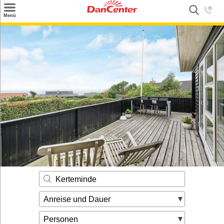
×
Menü
Suchen
Urlaubsziele
Weitere Urlaubsziele
Angebote
Inspiration
Kontakt
Gut zu wissen
Login
Kerteminde
Anreise und Dauer
Personen