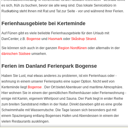
es sich, früh zu buchen, bevor sie alle weg sind. Das lokale Servicebüro in
Rudkøbing steht Ihnen mit Rat und Tat zur Seite - vor und während Ihrer Ferien.
Ferienhausgebiete bei Kerteminde
Auf Fünen gibt es viele beliebte Ferienhausgebiete für den Urlaub mit
DanCenter, z.B.
Bogense
und
Hasmark
oder
Skåstrup Strand
.
Sie können sich auch in der ganzen
Region Nordfünen
oder alternativ in der
dänischen Südsee
umsehen.
Ferien im Danland Ferienpark Bogense
Haben Sie Lust, mal etwas anderes zu probieren, ist ein Ferienhaus oder -
wohnung in einem unserer Ferienparks eine super Option. Nicht weit von
Kerteminde liegt
Bogense
. Der Ort bietet Abenteuer und maritime Atmosphäre.
Hier wohnen Sie in einem der gemütlichen Reihenhäuser oder Ferienwohnung -
einige mit Kamin, eigenem Whirlpool und Sauna. Der Park liegt in erster Reihe
zum breiten Sandstrand mitten in der Natur. Direkt daneben gibt es eine große
Schwimmhalle mit Wasserrutsche. Die Tage lassen sich besonders gut mit
einem Spaziergang entlang Bogenses Hafen und Abendessen in einem der
vielen Restaurants ausklingen.