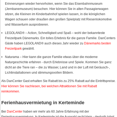
Erinnerungen wieder hervorholen, wenn Sie das Eisenbahnmuseum
(Jernbanemuseum) besuchen. Hier können Sie in alten Passagierwagen
sitzen, die Kleinen im Kinderbahnhof spielen lassen, in die königlichen
Wagen schauen oder draußen den großen Spielplatz mit Riesenlokomotive
und Wasserturm ausprobieren.
LEGOLAND® – Action, Schnelligkeit und Spaß – wohl der bekannteste
Freizeitpark Dänemarks. Ein tolles Erlebnis für die ganze Familie. DanCenters
Gäste haben LEGOLAND® auch dieses Jahr wieder zu
Dänemarks besten
Freizeitpark
gewählt.
Naturama – Hier kann die ganze Familie etwas über die moderne
Naturgeschichte erfahren - durch Erlebnisse und Spiele. Kommen Sie ganz
dicht an die Tiere ran – die zu Wasser, Land und in der Luft mit Geräusch-,
Lichtinstallationen und stimmungsvollen Bildern.
Als DanCenter Gast erhalten Sie Rabatt bis zu 25% Rabatt auf die Eintrittspreise.
Hier können Sie nachlesen, bei welchen Attraktionen Sie mit Rabatt
reinkommen.
Ferienhausvermietung in Kerteminde
Bei
DanCenter
haben wir mehr als 60 Jahre Erfahrung mit der
Ferienhausvermietung. In Kerteminde ist die Auswahl recht klein - deshalb lohnt