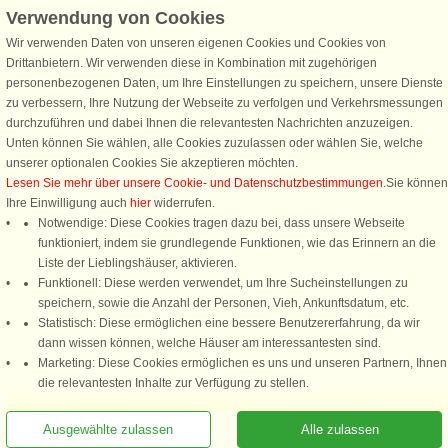
Verwendung von Cookies
Wir verwenden Daten von unseren eigenen Cookies und Cookies von
Schließen Sie sich 100.000 Ferienhaus-Fans an
Drittanbietern. Wir verwenden diese in Kombination mit zugehörigen
personenbezogenen Daten, um Ihre Einstellungen zu speichern, unsere Dienste
Erhalten Sie einen
Willkommensgutschein von 25 €
für Ihren nächsten
zu verbessern, Ihre Nutzung der Webseite zu verfolgen und Verkehrsmessungen
Ferienhausurlaub - melden Sie sich einfach für den DanCenter Newsletter
durchzuführen und dabei Ihnen die relevantesten Nachrichten anzuzeigen.
an. Verpassen Sie nie wieder exklusive Angebote, Gewinnspiele und
Unten können Sie wählen, alle Cookies zuzulassen oder wählen Sie, welche
Urlaubstipps!
unserer optionalen Cookies Sie akzeptieren möchten.
Lesen Sie mehr über unsere Cookie- und Datenschutzbestimmungen
.Sie können
Ihre Einwilligung auch
hier
widerrufen.
Notwendige: Diese Cookies tragen dazu bei, dass unsere Webseite
funktioniert, indem sie grundlegende Funktionen, wie das Erinnern an die
Newsletter abonnieren
Liste der Lieblingshäuser, aktivieren.
Funktionell: Diese werden verwendet, um Ihre Sucheinstellungen zu
speichern, sowie die Anzahl der Personen, Vieh, Ankunftsdatum, etc.
Statistisch: Diese ermöglichen eine bessere Benutzererfahrung, da wir
dann wissen können, welche Häuser am interessantesten sind.
Folgen Sie uns:
Marketing: Diese Cookies ermöglichen es uns und unseren Partnern, Ihnen
Rufen Sie an, um zu buchen
die relevantesten Inhalte zur Verfügung zu stellen.
DanCenter Kundenbewertung
4,1 von 5
basierend auf mehr 135.870 Kundenbewertungen
Ausgewählte zulassen
Alle zulassen