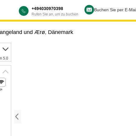
+494030970398
Buchen Sie per E-Mai
Rufen Sie an, um zu buchen
Langeland und Ærø
,
Dänemark
n 5.0
ja