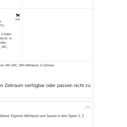
nein
e,
 TV,
 2 Kojen
lschr. m.
pülm.
, WC,
mer, WC=WC, WH=Whirlpool, Z=Zimmer.
n Zeitraum verfügbar oder passen nicht zu
trand. Eigener Whirlpool und Sauna in den Typen 1, 2