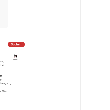
Suchen
nein
en,
 TV,
,
tt
l-
Abzugsh.,
, WC,