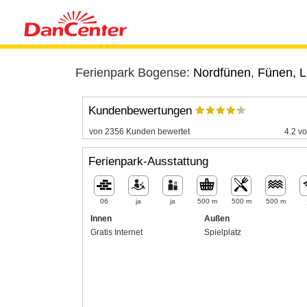
Ferienpark Bogense:
Nordfünen
,
Fünen, 
Kundenbewertungen
von 2356 Kunden bewertet
4.2 vo
Ferienpark-Ausstattung
06
ja
ja
500 m
500 m
500 m
Innen
Außen
Gratis Internet
Spielplatz