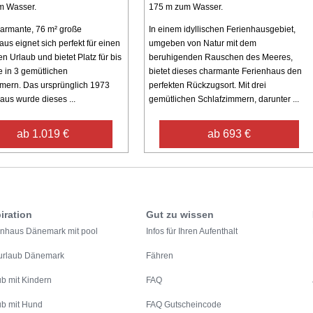
m Wasser.
175 m zum Wasser.
armante, 76 m² große
In einem idyllischen Ferienhausgebiet,
s eignet sich perfekt für einen
umgeben von Natur mit dem
 Urlaub und bietet Platz für bis
beruhigenden Rauschen des Meeres,
e in 3 gemütlichen
bietet dieses charmante Ferienhaus den
mern. Das ursprünglich 1973
perfekten Rückzugsort. Mit drei
aus wurde dieses ...
gemütlichen Schlafzimmern, darunter ...
ab 1.019 €
ab 693 €
iration
Gut zu wissen
enhaus Dänemark mit pool
Infos für Ihren Aufenthalt
urlaub Dänemark
Fähren
ub mit Kindern
FAQ
ub mit Hund
FAQ Gutscheincode