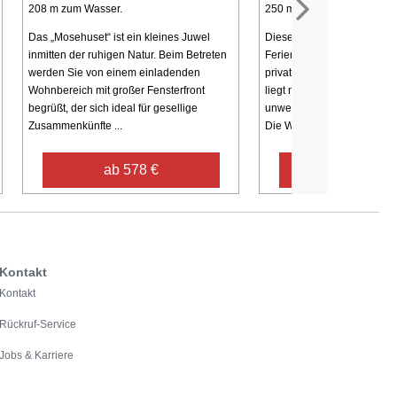
208 m zum Wasser.
250 m zum Wasser.
Das „Mosehuset“ ist ein kleines Juwel
Diese geschmackvoll einge
inmitten der ruhigen Natur. Beim Betreten
Ferienwohnung verfügt übe
werden Sie von einem einladenden
privaten Whirlpool und ein
Wohnbereich mit großer Fensterfront
liegt naturnah in der Nähe
begrüßt, der sich ideal für gesellige
unweit des Hafens und des 
Zusammenkünfte ...
Die Wohnung wird ...
ab 578 €
ab 492 €
Kontakt
Kontakt
Rückruf-Service
Jobs & Karriere