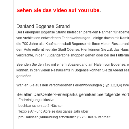
Sehen Sie das Video auf YouTube
.
Danland Bogense Strand
Der Ferienpark Bogense Strand bietet den perfekten Rahmen für abenteu
von Architekten entworfenen Ferienwohnungen - einige davon mit Kamin
die 700 Jahre alte Kaufmannsstadt Bogense mit ihren vielen Restaurant
dem Auto entfernt liegt die Stadt Odense. Hier können Sie z.B. das Hau
verbrachte, in der Fußgängerzone shoppen gehen oder bei der Fütter
Beenden Sie den Tag mit einem Spaziergang am Hafen von Bogense, wo
können. In den vielen Restaurants in Bogense können Sie zu Abend ess
genießen.
Wählen Sie aus den verschiedenen Ferienwohnungen (Typ 1,2,3,4) Ihre 
Bei allen DanCenter-Ferienparks genießen Sie folgende Vorte
· Endreinigung inklusive
· buchbar schon ab 2 Nächten
· flexible An- und Abreise das ganze Jahr über
· pro Haustier (Anmeldung erforderlich): 275 DKK/Aufenthalt