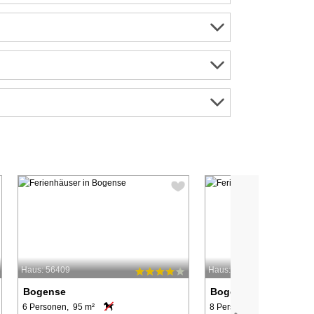
Haus: 56409
Haus: 52969
Bogense
Bogense
6 Personen, 95 m²
8 Personen, 110 m²