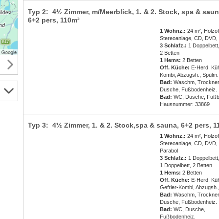
Typ 2: 4½ Zimmer, m/Meerblick, 1. & 2. Stock, spa & saun
6+2 pers
, 110m²
1 Wohnz.:
24 m², Holzof
Stereoanlage, CD, DVD, 
3 Schlafz.:
1 Doppelbett,
2 Betten
1 Hems:
2 Betten
Off. Küche:
E-Herd, Küh
Kombi, Abzugsh., Spülm.
Bad:
Waschm, Trockner
Dusche, Fußbodenheiz.
Bad:
WC, Dusche, Fußb
Hausnummer: 33869
Typ 3: 4½ Zimmer, 1. & 2. Stock,spa & sauna,
6+2 pers
, 
1 Wohnz.:
24 m², Holzof
Stereoanlage, CD, DVD,
Parabol
3 Schlafz.:
1 Doppelbett
1 Doppelbett, 2 Betten
1 Hems:
2 Betten
Off. Küche:
E-Herd, Küh
Gefrier-Kombi, Abzugsh.
Bad:
Waschm, Trockner
Dusche, Fußbodenheiz.
Bad:
WC, Dusche,
Fußbodenheiz.