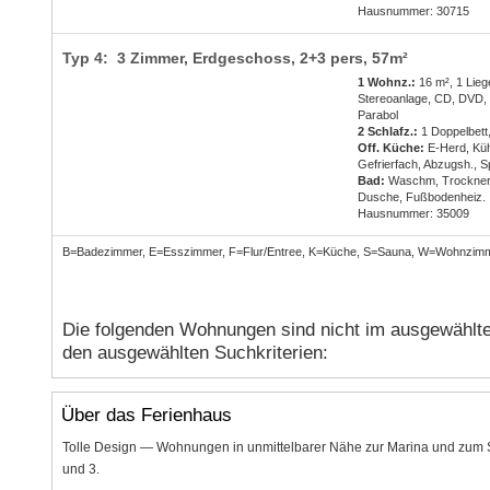
Hausnummer: 30715
Typ 4: 3 Zimmer, Erdgeschoss,
2+3 pers
, 57m²
1 Wohnz.:
16 m², 1 Lieg
Stereoanlage, CD, DVD,
Parabol
2 Schlafz.:
1 Doppelbett,
Off. Küche:
E-Herd, Küh
Gefrierfach, Abzugsh., S
Bad:
Waschm, Trockner
Dusche, Fußbodenheiz.
Hausnummer: 35009
B=Badezimmer, E=Esszimmer, F=Flur/Entree, K=Küche, S=Sauna, W=Wohnzim
Die folgenden Wohnungen sind nicht im ausgewählte
den ausgewählten Suchkriterien:
Über das Ferienhaus
Tolle Design — Wohnungen in unmittelbarer Nähe zur Marina und zum S
und 3.