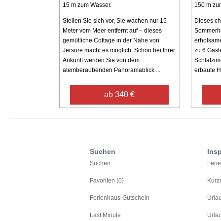
15 m zum Wasser.
150 m zu
Stellen Sie sich vor, Sie wachen nur 15
Dieses ch
Meter vom Meer entfernt auf – dieses
Sommerhau
gemütliche Cottage in der Nähe von
erholsamen
Jersore macht es möglich. Schon bei Ihrer
zu 6 Gäst
Ankunft werden Sie von dem
Schlafzim
atemberaubenden Panoramablick ...
erbaute H
ab 340 €
Suchen
Insp
Suchen
Feri
Favoriten (0)
Kurz
Ferienhaus-Gutschein
Urla
Last Minute
Urla