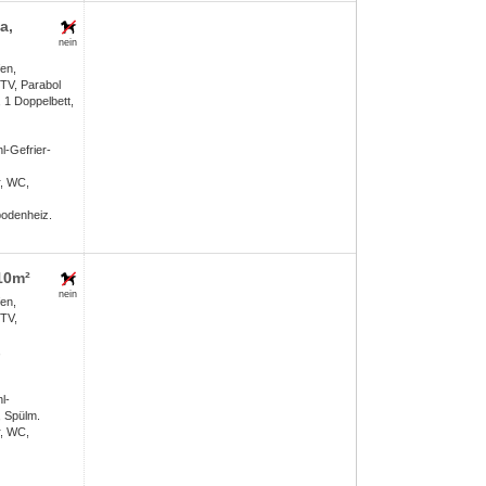
a,
nein
en,
TV, Parabol
 1 Doppelbett,
l-Gefrier-
, WC,
odenheiz.
110m²
nein
en,
 TV,
,
l-
, Spülm.
, WC,