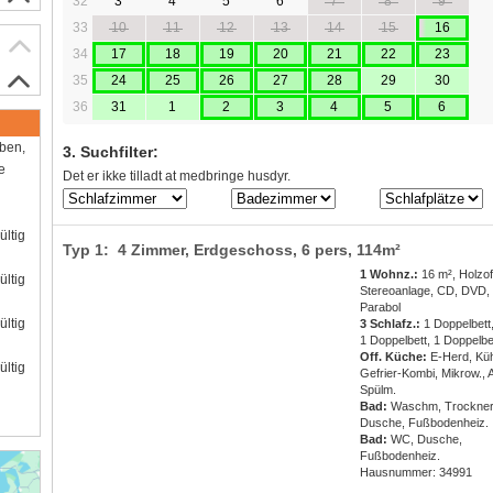
32
3
4
5
6
7
8
9
33
10
11
12
13
14
15
16
34
17
18
19
20
21
22
23
35
24
25
26
27
28
29
30
36
31
1
2
3
4
5
6
aben,
3. Suchfilter:
e
Det er ikke tilladt at medbringe husdyr.
ültig
Typ 1: 4 Zimmer, Erdgeschoss,
6 pers
, 114m²
1 Wohnz.:
16 m², Holzof
ültig
Stereoanlage, CD, DVD,
Parabol
ültig
3 Schlafz.:
1 Doppelbett
1 Doppelbett, 1 Doppelbe
Off. Küche:
E-Herd, Küh
ültig
Gefrier-Kombi, Mikrow., 
Spülm.
Bad:
Waschm, Trockner
Dusche, Fußbodenheiz.
Bad:
WC, Dusche,
Fußbodenheiz.
Hausnummer: 34991