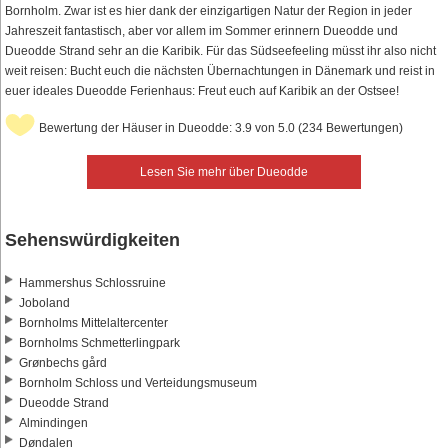
Bornholm. Zwar ist es hier dank der einzigartigen Natur der Region in jeder
Jahreszeit fantastisch, aber vor allem im Sommer erinnern Dueodde und
Dueodde Strand sehr an die Karibik. Für das Südseefeeling müsst ihr also nicht
weit reisen: Bucht euch die nächsten Übernachtungen in Dänemark und reist in
euer ideales Dueodde Ferienhaus: Freut euch auf Karibik an der Ostsee!
Bewertung der Häuser in Dueodde: 3.9 von 5.0 (234 Bewertungen)
Lesen Sie mehr über Dueodde
Sehenswürdigkeiten
Hammershus Schlossruine
Joboland
Bornholms Mittelaltercenter
Bornholms Schmetterlingpark
Grønbechs gård
Bornholm Schloss und Verteidungsmuseum
Dueodde Strand
Almindingen
Døndalen