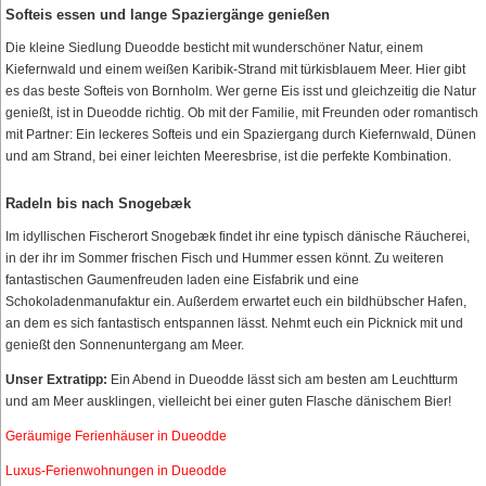
Softeis essen und lange Spaziergänge genießen
Die kleine Siedlung Dueodde besticht mit wunderschöner Natur, einem
Kiefernwald und einem weißen Karibik-Strand mit türkisblauem Meer. Hier gibt
es das beste Softeis von Bornholm. Wer gerne Eis isst und gleichzeitig die Natur
genießt, ist in Dueodde richtig. Ob mit der Familie, mit Freunden oder romantisch
mit Partner: Ein leckeres Softeis und ein Spaziergang durch Kiefernwald, Dünen
und am Strand, bei einer leichten Meeresbrise, ist die perfekte Kombination.
Radeln bis nach Snogebæk
Im idyllischen Fischerort Snogebæk findet ihr eine typisch dänische Räucherei,
in der ihr im Sommer frischen Fisch und Hummer essen könnt. Zu weiteren
fantastischen Gaumenfreuden laden eine Eisfabrik und eine
Schokoladenmanufaktur ein. Außerdem erwartet euch ein bildhübscher Hafen,
an dem es sich fantastisch entspannen lässt. Nehmt euch ein Picknick mit und
genießt den Sonnenuntergang am Meer.
Unser Extratipp:
Ein Abend in Dueodde lässt sich am besten am Leuchtturm
und am Meer ausklingen, vielleicht bei einer guten Flasche dänischem Bier!
Geräumige Ferienhäuser in Dueodde
Luxus-Ferienwohnungen in Dueodde