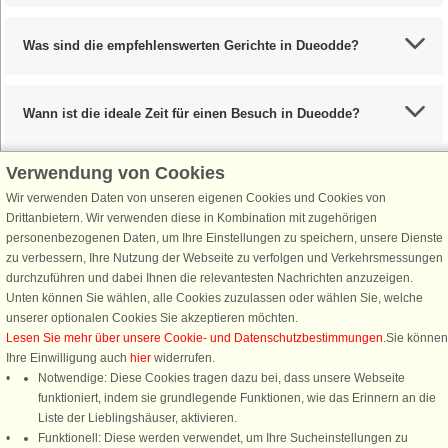
Was sind die empfehlenswerten Gerichte in Dueodde?
Wann ist die ideale Zeit für einen Besuch in Dueodde?
Verwendung von Cookies
Wir verwenden Daten von unseren eigenen Cookies und Cookies von
Schließen Sie sich 100.000 Ferienhaus-Fans an
Drittanbietern. Wir verwenden diese in Kombination mit zugehörigen
personenbezogenen Daten, um Ihre Einstellungen zu speichern, unsere Dienste
Erhalten Sie einen
Willkommensgutschein von 25 €
für Ihren nächsten
zu verbessern, Ihre Nutzung der Webseite zu verfolgen und Verkehrsmessungen
Ferienhausurlaub - melden Sie sich einfach für den DanCenter Newsletter
durchzuführen und dabei Ihnen die relevantesten Nachrichten anzuzeigen.
an. Verpassen Sie nie wieder exklusive Angebote, Gewinnspiele und
Unten können Sie wählen, alle Cookies zuzulassen oder wählen Sie, welche
Urlaubstipps!
unserer optionalen Cookies Sie akzeptieren möchten.
Lesen Sie mehr über unsere Cookie- und Datenschutzbestimmungen
.Sie können
Ihre Einwilligung auch
hier
widerrufen.
Notwendige: Diese Cookies tragen dazu bei, dass unsere Webseite
funktioniert, indem sie grundlegende Funktionen, wie das Erinnern an die
Newsletter abonnieren
Liste der Lieblingshäuser, aktivieren.
Funktionell: Diese werden verwendet, um Ihre Sucheinstellungen zu