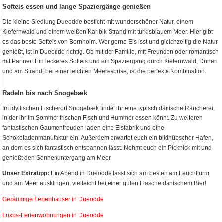
Softeis essen und lange Spaziergänge genießen
Die kleine Siedlung Dueodde besticht mit wunderschöner Natur, einem
Kiefernwald und einem weißen Karibik-Strand mit türkisblauem Meer. Hier gibt
es das beste Softeis von Bornholm. Wer gerne Eis isst und gleichzeitig die Natur
genießt, ist in Dueodde richtig. Ob mit der Familie, mit Freunden oder romantisch
mit Partner: Ein leckeres Softeis und ein Spaziergang durch Kiefernwald, Dünen
und am Strand, bei einer leichten Meeresbrise, ist die perfekte Kombination.
Radeln bis nach Snogebæk
Im idyllischen Fischerort Snogebæk findet ihr eine typisch dänische Räucherei,
in der ihr im Sommer frischen Fisch und Hummer essen könnt. Zu weiteren
fantastischen Gaumenfreuden laden eine Eisfabrik und eine
Schokoladenmanufaktur ein. Außerdem erwartet euch ein bildhübscher Hafen,
an dem es sich fantastisch entspannen lässt. Nehmt euch ein Picknick mit und
genießt den Sonnenuntergang am Meer.
Unser Extratipp:
Ein Abend in Dueodde lässt sich am besten am Leuchtturm
und am Meer ausklingen, vielleicht bei einer guten Flasche dänischem Bier!
Geräumige Ferienhäuser in Dueodde
Luxus-Ferienwohnungen in Dueodde