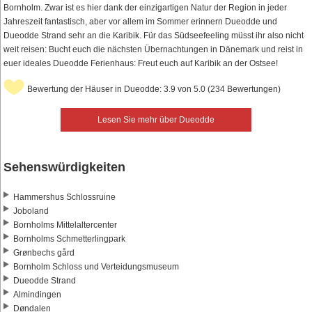
Bornholm. Zwar ist es hier dank der einzigartigen Natur der Region in jeder
Jahreszeit fantastisch, aber vor allem im Sommer erinnern Dueodde und
Dueodde Strand sehr an die Karibik. Für das Südseefeeling müsst ihr also nicht
weit reisen: Bucht euch die nächsten Übernachtungen in Dänemark und reist in
euer ideales Dueodde Ferienhaus: Freut euch auf Karibik an der Ostsee!
Bewertung der Häuser in Dueodde: 3.9 von 5.0 (234 Bewertungen)
Lesen Sie mehr über Dueodde
Sehenswürdigkeiten
Hammershus Schlossruine
Joboland
Bornholms Mittelaltercenter
Bornholms Schmetterlingpark
Grønbechs gård
Bornholm Schloss und Verteidungsmuseum
Dueodde Strand
Almindingen
Døndalen