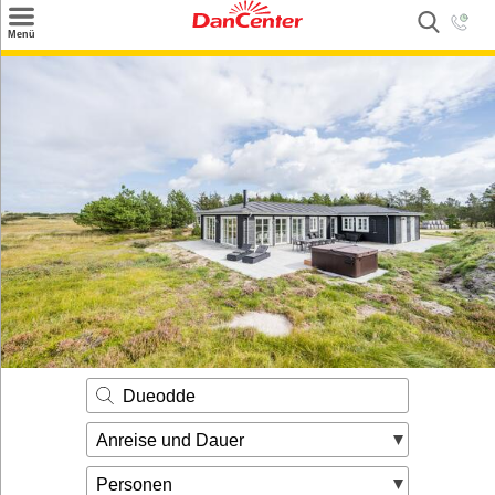
×
Menü
Suchen
Urlaubsziele
Weitere Urlaubsziele
Angebote
Inspiration
Kontakt
Gut zu wissen
Login
Dueodde
Anreise und Dauer
Personen