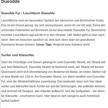
Dueodde
Dueodde Fyr - Leuchtturm Dueodde
Leuchttürme sind ein besonders Symbol der dänischen und Bornholmer Kultur.
Das ist ein Grund genug, sie sich anzuschauen, wenn ihr vor Ort seid. Eines der
schönsten Fotomotive auf Bornholm ist der blau-weiße Dueodde Fyr. Bornholms
höchster Leuchtturm ragt auf 48 m in den Himmel. 196 Stufen geht es hier nach
oben. Wer ein bisschen sportlich ist, wird sich oben über ein grandioses
Panorama freuen können.
Unser Tipp:
Vergesst eure Kamera nicht!
Surfen und Kitesurfen
Über die Holzstege und Dünen gelangt ihr zum Dueodde Strand, ein Strand wie
aus dem Bilderbuch. Dueodde Strand ist strahlend weiß, der Strand mit feinem
Quarzsand zieht sich kilometerlang von Boderne bis Balka, an vielen Stellen hat
er eine Breite von 150 m. Am Dueodde Strand, vor allem westlich von Dueodde
Fyr, sind die Windverhältnisse zuverlässig. Das bedeutet, dass sich hier ideal
surfen und kitesurfen lässt. Achtet nur auf die Strömungen, die auftreten können,
und rechnet mit Seegras, das mitunter auftaucht, und die Surfpartien - vor allem
für Kitesurfer - erschweren kann. Hier lässt es sich übrigens auch himmlisch
barfuß laufen!