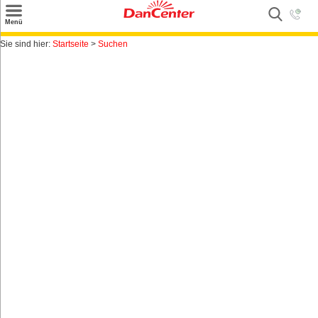
×
Menü
Suchen
Sie sind hier:
Startseite
>
Suchen
Urlaubsziele
Weitere Urlaubsziele
Angebote
Inspiration
Kontakt
Gut zu wissen
Login