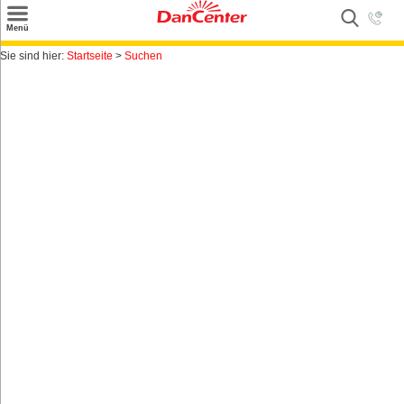
×
Menü
Suchen
Sie sind hier:
Startseite
>
Suchen
Urlaubsziele
Weitere Urlaubsziele
Angebote
Inspiration
Kontakt
Gut zu wissen
Login