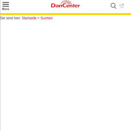
×
Menü
Suchen
Sie sind hier:
Startseite
>
Suchen
Urlaubsziele
Weitere Urlaubsziele
Angebote
Inspiration
Kontakt
Gut zu wissen
Login