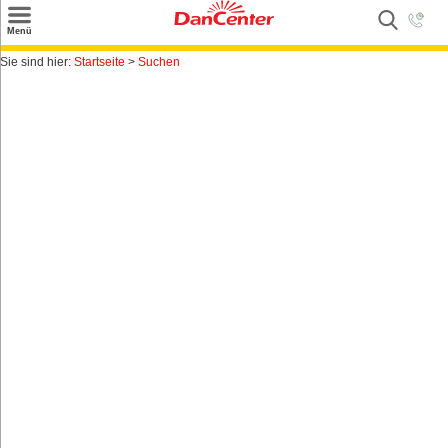
×
Menü
Suchen
Sie sind hier:
Startseite
>
Suchen
Urlaubsziele
Weitere Urlaubsziele
Angebote
Inspiration
Kontakt
Gut zu wissen
Login