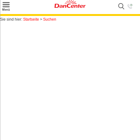
×
Menü
Suchen
Sie sind hier:
Startseite
>
Suchen
Urlaubsziele
Weitere Urlaubsziele
Angebote
Inspiration
Kontakt
Gut zu wissen
Login