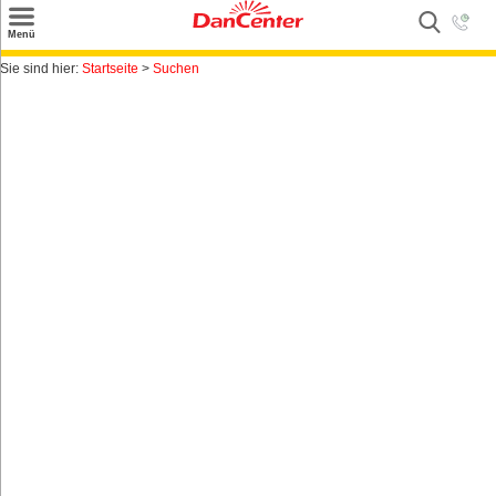
×
Menü
Suchen
Sie sind hier:
Startseite
>
Suchen
Urlaubsziele
Weitere Urlaubsziele
Angebote
Inspiration
Kontakt
Gut zu wissen
Login