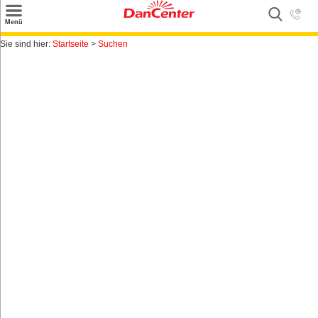
×
Menü
Suchen
Sie sind hier:
Startseite
>
Suchen
Urlaubsziele
Weitere Urlaubsziele
Angebote
Inspiration
Kontakt
Gut zu wissen
Login