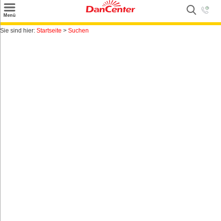
×
Menü
Suchen
Sie sind hier:
Startseite
>
Suchen
Urlaubsziele
Weitere Urlaubsziele
Angebote
Inspiration
Kontakt
Gut zu wissen
Login