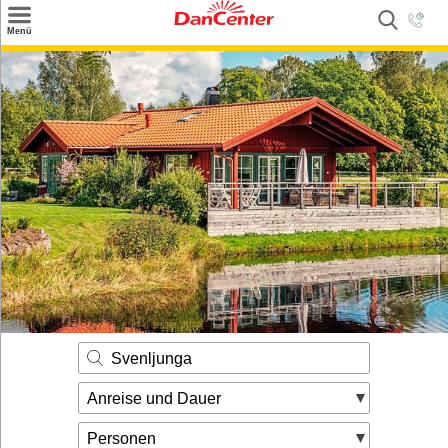
×
Menü
Suchen
Urlaubsziele
Weitere Urlaubsziele
Angebote
Inspiration
Kontakt
Gut zu wissen
Login
Svenljunga
Anreise und Dauer
Personen