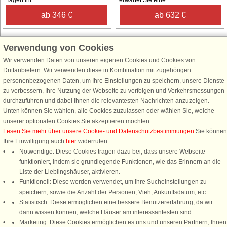
Tagen ihr ...
erwartet Sie eine ...
ab 346 €
ab 632 €
Verwendung von Cookies
Wir verwenden Daten von unseren eigenen Cookies und Cookies von
Schließen Sie sich 100.000 Ferienhaus-Fans an
Drittanbietern. Wir verwenden diese in Kombination mit zugehörigen
personenbezogenen Daten, um Ihre Einstellungen zu speichern, unsere Dienste
Erhalten Sie einen
Willkommensgutschein von 25 €
für Ihren nächsten
zu verbessern, Ihre Nutzung der Webseite zu verfolgen und Verkehrsmessungen
Ferienhausurlaub - melden Sie sich einfach für den DanCenter Newsletter
durchzuführen und dabei Ihnen die relevantesten Nachrichten anzuzeigen.
an. Verpassen Sie nie wieder exklusive Angebote, Gewinnspiele und
Unten können Sie wählen, alle Cookies zuzulassen oder wählen Sie, welche
Urlaubstipps!
unserer optionalen Cookies Sie akzeptieren möchten.
Lesen Sie mehr über unsere Cookie- und Datenschutzbestimmungen
.Sie können
Ihre Einwilligung auch
hier
widerrufen.
Notwendige: Diese Cookies tragen dazu bei, dass unsere Webseite
funktioniert, indem sie grundlegende Funktionen, wie das Erinnern an die
Newsletter abonnieren
Liste der Lieblingshäuser, aktivieren.
Funktionell: Diese werden verwendet, um Ihre Sucheinstellungen zu
speichern, sowie die Anzahl der Personen, Vieh, Ankunftsdatum, etc.
Statistisch: Diese ermöglichen eine bessere Benutzererfahrung, da wir
dann wissen können, welche Häuser am interessantesten sind.
Folgen Sie uns:
Marketing: Diese Cookies ermöglichen es uns und unseren Partnern, Ihnen