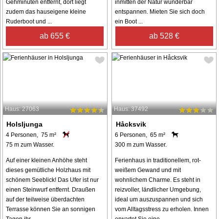
Gehminuten entfernt, dort liegt
inmitten der Natur wunderbar
zudem das hauseigene kleine
entspannen. Mieten Sie sich doch
Ruderboot und ...
ein Boot ...
ab 655 €
ab 528 €
Haus: 27063
Haus: 37492
Holsljunga
Håcksvik
4 Personen, 75 m²
6 Personen, 65 m²
75 m zum Wasser.
300 m zum Wasser.
Auf einer kleinen Anhöhe steht
Ferienhaus in traditionellem, rot-
dieses gemütliche Holzhaus mit
weißem Gewand und mit
schönem Seeblick! Das Ufer ist nur
wohnlichem Charme. Es steht in
einen Steinwurf entfernt. Draußen
reizvoller, ländlicher Umgebung,
auf der teilweise überdachten
ideal um auszuspannen und sich
Terrasse können Sie an sonnigen
vom Alltagsstress zu erholen. Innen