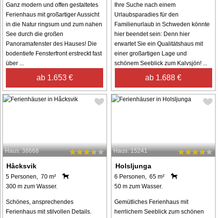
Ganz modern und offen gestaltetes
Ihre Suche nach einem
Ferienhaus mit großartiger Aussicht
Urlaubsparadies für den
in die Natur ringsum und zum nahen
Familienurlaub in Schweden könnte
See durch die großen
hier beendet sein: Denn hier
Panoramafenster des Hauses! Die
erwartet Sie ein Qualitätshaus mit
bodentiefe Fensterfront erstreckt fast
einer großartigen Lage und
über ...
schönem Seeblick zum Kalvsjön! ...
ab 1.653 €
ab 1.688 €
Haus: 38668
Haus: 15241
Håcksvik
Holsljunga
5 Personen, 70 m²
6 Personen, 65 m²
300 m zum Wasser.
50 m zum Wasser.
Schönes, ansprechendes
Gemütliches Ferienhaus mit
Ferienhaus mit stilvollen Details.
herrlichem Seeblick zum schönen