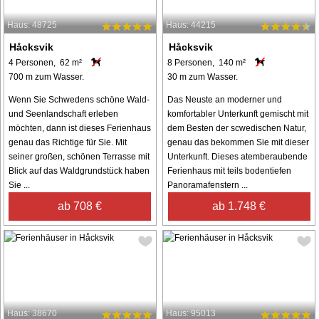
Haus: 48725
Haus: 44215
Håcksvik
Håcksvik
4 Personen, 62 m²
8 Personen, 140 m²
700 m zum Wasser.
30 m zum Wasser.
Wenn Sie Schwedens schöne Wald-
Das Neuste an moderner und
und Seenlandschaft erleben
komfortabler Unterkunft gemischt mit
möchten, dann ist dieses Ferienhaus
dem Besten der scwedischen Natur,
genau das Richtige für Sie. Mit
genau das bekommen Sie mit dieser
seiner großen, schönen Terrasse mit
Unterkunft. Dieses atemberaubende
Blick auf das Waldgrundstück haben
Ferienhaus mit teils bodentiefen
Sie ...
Panoramafenstern ...
ab 708 €
ab 1.748 €
Haus: 38670
Haus: 95013