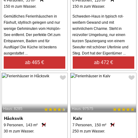
4 Personen, 55 m²
6 Personen, 110 m²
150 m zum Wasser.
150 m zum Wasser.
Gemütliches Ferienhäuschen in
Schweden-Haus in typisch rot-
Fäxhult, idyllisch gelegen und nur
weißem Gewand und mit
wenige Gehminuten vom Holsjön-
wohnlichem Charme. Steht in
See entfernt. Der perfekte Ort zum
reizvoller Umgebung, nur einen
Entspannen, Baden und für
kurzen Spaziergang von einem
Ausflüge! Die Küche ist bestens
Seeufer mit schöner Uferlinie und
ausgestattet ...
Steg. Dort hat der Eigentümer ...
ab 465 €
ab 472 €
Haus: 8285
Haus: 97575
Håcksvik
Kalv
9 Personen, 143 m²
7 Personen, 150 m²
30 m zum Wasser.
250 m zum Wasser.