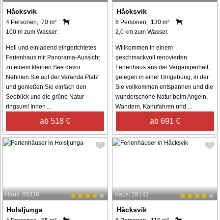
Håcksvik
Håcksvik
4 Personen, 70 m²
6 Personen, 130 m²
100 m zum Wasser.
2,0 km zum Wasser.
Hell und einladend eingerichtetes
Willkommen in einem
Ferienhaus mit Panorama-Aussicht
geschmackvoll renovierten
zu einem kleinen See davor.
Ferienhaus aus der Vergangenheit,
Nehmen Sie auf der Veranda Platz
gelegen in einer Umgebung, in der
und genießen Sie einfach den
Sie vollkommen entspannen und die
Seeblick und die grüne Natur
wunderschöne Natur beim Angeln,
ringsum! Innen ...
Wandern, Kanufahren und ...
ab 518 €
ab 691 €
Haus: 65336
Haus: 28142
Holsljunga
Håcksvik