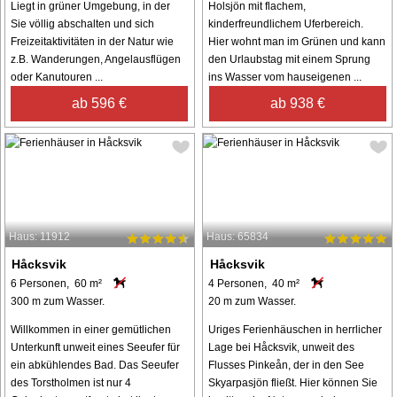
Liegt in grüner Umgebung, in der
Holsjön mit flachem,
Sie völlig abschalten und sich
kinderfreundlichem Uferbereich.
Freizeitaktivitäten in der Natur wie
Hier wohnt man im Grünen und kann
z.B. Wanderungen, Angelausflügen
den Urlaubstag mit einem Sprung
oder Kanutouren ...
ins Wasser vom hauseigenen ...
ab 596 €
ab 938 €
Haus: 11912
Haus: 65834
Håcksvik
Håcksvik
6 Personen, 60 m²
4 Personen, 40 m²
300 m zum Wasser.
20 m zum Wasser.
Willkommen in einer gemütlichen
Uriges Ferienhäuschen in herrlicher
Unterkunft unweit eines Seeufer für
Lage bei Håcksvik, unweit des
ein abkühlendes Bad. Das Seeufer
Flusses Pinkeån, der in den See
des Torstholmen ist nur 4
Skyarpasjön fließt. Hier können Sie