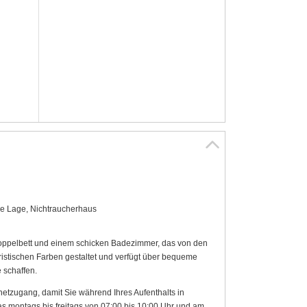
lle Lage, Nichtraucherhaus
oppelbett und einem schicken Badezimmer, das von den
eristischen Farben gestaltet und verfügt über bequeme
 schaffen.
tzugang, damit Sie während Ihres Aufenthalts in
das montags bis freitags von 07:00 bis 10:00 Uhr und am