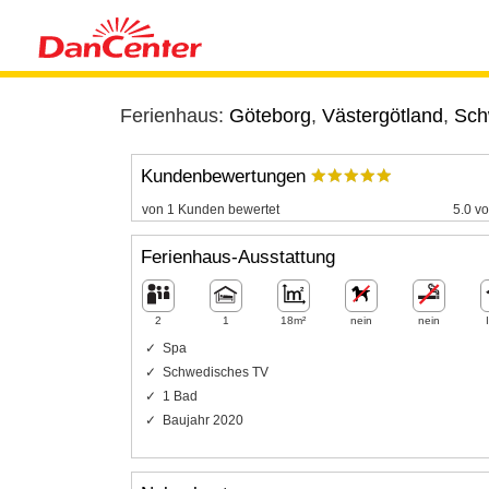
Ferienhaus:
Göteborg
,
Västergötland
,
Sch
Kundenbewertungen
von 1 Kunden bewertet
5.0 vo
Ferienhaus-Ausstattung
2
1
18m²
nein
nein
Spa
Schwedisches TV
1 Bad
Baujahr 2020