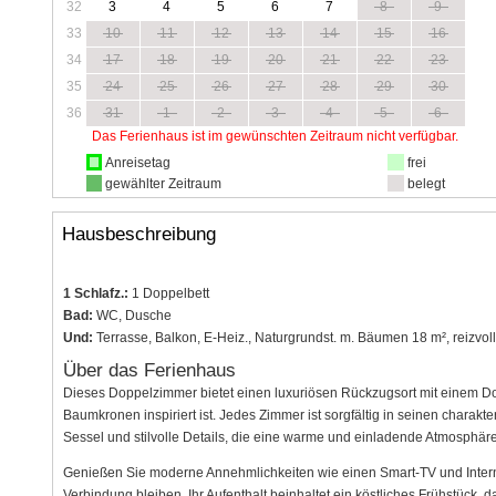
32
3
4
5
6
7
8
9
33
10
11
12
13
14
15
16
34
17
18
19
20
21
22
23
35
24
25
26
27
28
29
30
36
31
1
2
3
4
5
6
Das Ferienhaus ist im gewünschten Zeitraum nicht verfügbar.
Anreisetag
frei
gewählter Zeitraum
belegt
Hausbeschreibung
1 Schlafz.:
1 Doppelbett
Bad:
WC, Dusche
Und:
Terrasse, Balkon, E-Heiz., Naturgrundst. m. Bäumen 18 m², reizvo
Über das Ferienhaus
Dieses Doppelzimmer bietet einen luxuriösen Rückzugsort mit einem D
Baumkronen inspiriert ist. Jedes Zimmer ist sorgfältig in seinen charakt
Sessel und stilvolle Details, die eine warme und einladende Atmosphäre
Genießen Sie moderne Annehmlichkeiten wie einen Smart-TV und Interne
Verbindung bleiben. Ihr Aufenthalt beinhaltet ein köstliches Frühstück, 