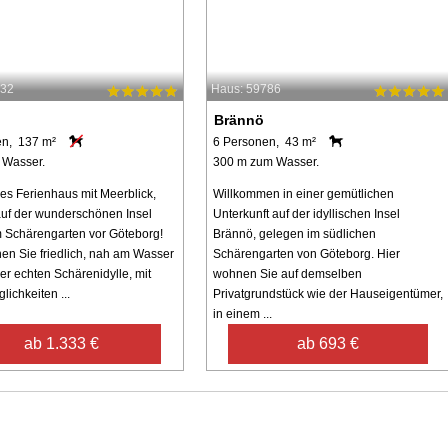
232
Haus: 59786
Brännö
en, 137 m²
6 Personen, 43 m²
 Wasser.
300 m zum Wasser.
s Ferienhaus mit Meerblick,
Willkommen in einer gemütlichen
uf der wunderschönen Insel
Unterkunft auf der idyllischen Insel
 Schärengarten vor Göteborg!
Brännö, gelegen im südlichen
en Sie friedlich, nah am Wasser
Schärengarten von Göteborg. Hier
er echten Schärenidylle, mit
wohnen Sie auf demselben
lichkeiten ...
Privatgrundstück wie der Hauseigentümer,
in einem ...
ab 1.333 €
ab 693 €