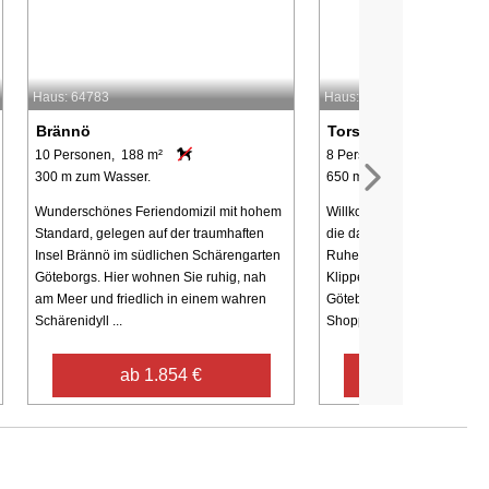
Haus: 64783
Haus: 63934
Brännö
Torslanda
10 Personen, 188 m²
8 Personen, 245 m²
300 m zum Wasser.
650 m zum Wasser.
Wunderschönes Feriendomizil mit hohem
Willkommen in Torslanda, 
Standard, gelegen auf der traumhaften
die das Beste aus zwei Welt
Insel Brännö im südlichen Schärengarten
Ruhe und die zum Baden 
Göteborgs. Hier wohnen Sie ruhig, nah
Klippen des Bohuslän-Arch
am Meer und friedlich in einem wahren
Göteborgs vielfältiges Kult
Schärenidyll ...
Shoppingmöglichkeiten ...
ab 1.854 €
ab 1.708 