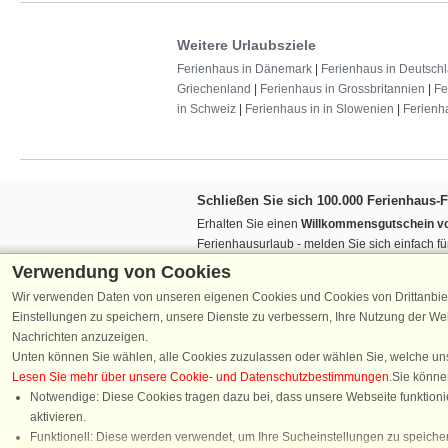
Weitere Urlaubsziele
Ferienhaus in Dänemark
|
Ferienhaus in Deutsch
Griechenland
|
Ferienhaus in Grossbritannien
|
Fe
in Schweiz
|
Ferienhaus in in Slowenien
|
Ferienh
Schließen Sie sich 100.000 Ferienhaus-
Erhalten Sie einen
Willkommensgutschein vo
Ferienhausurlaub - melden Sie sich einfach f
Verpassen Sie nie wieder exklusive Angebote
Verwendung von Cookies
Wir verwenden Daten von unseren eigenen Cookies und Cookies von Drittanbie
Einstellungen zu speichern, unsere Dienste zu verbessern, Ihre Nutzung der W
Nachrichten anzuzeigen.
Unten können Sie wählen, alle Cookies zuzulassen oder wählen Sie, welche un
Lesen Sie mehr über unsere Cookie- und Datenschutzbestimmungen
.Sie könne
Folgen Sie uns:
Notwendige: Diese Cookies tragen dazu bei, dass unsere Webseite funktionie
aktivieren.
Chatten
Funktionell: Diese werden verwendet, um Ihre Sucheinstellungen zu speicher