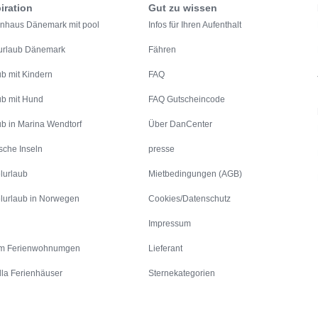
iration
Gut zu wissen
enhaus Dänemark mit pool
Infos für Ihren Aufenthalt
urlaub Dänemark
Fähren
ub mit Kindern
FAQ
ub mit Hund
FAQ Gutscheincode
ub in Marina Wendtorf
Über DanCenter
sche Inseln
presse
lurlaub
Mietbedingungen (AGB)
lurlaub in Norwegen
Cookies/Datenschutz
Impressum
m Ferienwohnumgen
Lieferant
lla Ferienhäuser
Sternekategorien