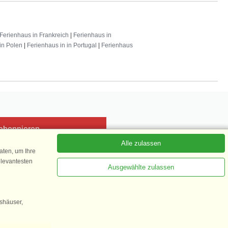
Ferienhaus in Frankreich
|
Ferienhaus in
in Polen
|
Ferienhaus in in Portugal
|
Ferienhaus
 abonnieren
Alle zulassen
ten, um Ihre
elevantesten
Ausgewählte zulassen
Kundenbewertung
1 von 5
gshäuser,
35.870 Kundenbewertungen