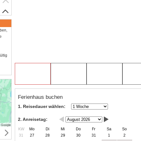
aben,
e
ültig
Ferienhaus buchen
1. Reisedauer wählen:
2. Anreisetag:
KW
Mo
Di
Mi
Do
Fr
Sa
So
31
27
28
29
30
31
1
2