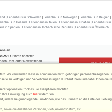
land
|
Ferienhaus in Schweden
|
Ferienhaus in Norwegen
|
Ferienhaus in Belgien
|
rienhaus in Holland
|
Ferienhaus in Italien
|
Ferienhaus in Kroatien
|
Ferienhaus in 
aus in Spanien
|
Ferienhaus in Tschechische Republik
|
Ferienhaus in Österreich
Fans an
n 25 €
für Ihren nächsten
ür den DanCenter Newsletter an.
Newsletter
, Gewinnspiele und Urlaubstipps!
tern. Wir verwenden diese in Kombination mit zugehörigen personenbezogenen Da
ebseite zu verfolgen und Verkehrsmessungen durchzuführen und dabei Ihnen die r
serer optionalen Cookies Sie akzeptieren möchten.
DanCenter 
n Ihre Einwilligung auch
hier
widerrufen.
4,
rt, indem sie grundlegende Funktionen, wie das Erinnern an die Liste der Lieblin
basierend auf mehr 1
n, sowie die Anzahl der Personen, Vieh, Ankunftsdatum, etc.
Sie sind hier: Göteborg, Västergötland, Schweden, Ferienhaus 58002, 2 Personen