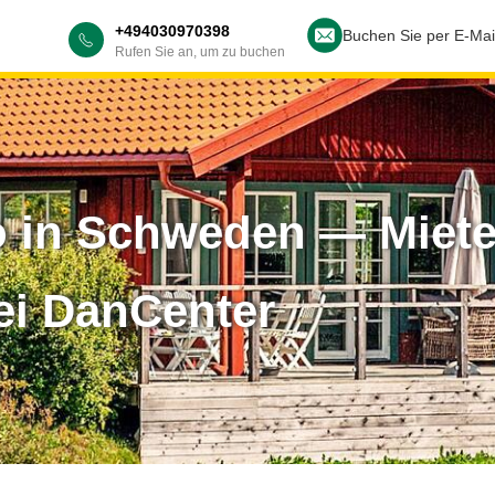
+494030970398
Buchen Sie per E-Mai
Rufen Sie an, um zu buchen
 in Schweden — Miete
ei DanCenter