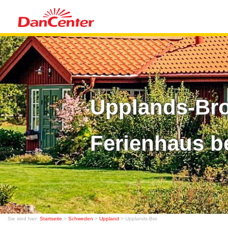
Upplands-Bro
Ferienhaus b
Sie sind hier:
Startseite
>
Schweden
>
Uppland
> Upplands-Bro