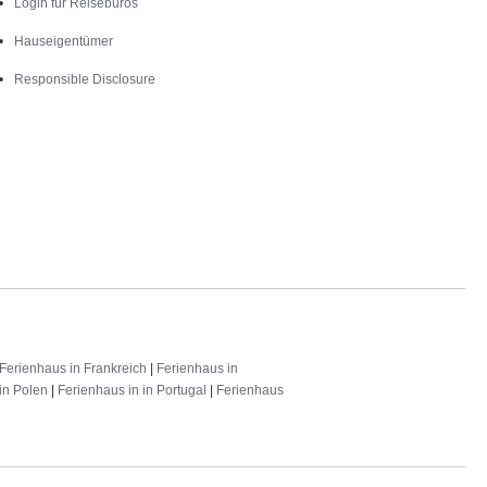
Login für Reisebüros
Hauseigentümer
Responsible Disclosure
Ferienhaus in Frankreich
|
Ferienhaus in
in Polen
|
Ferienhaus in in Portugal
|
Ferienhaus