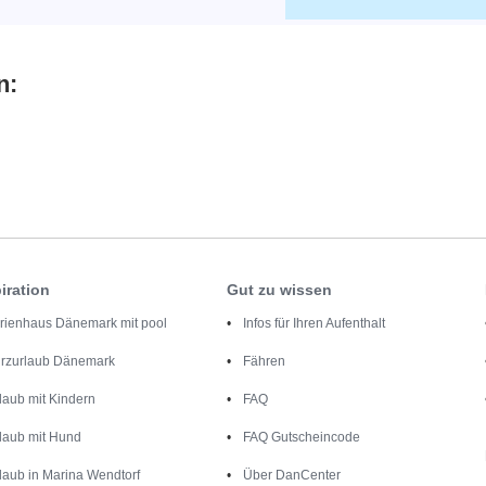
n:
iration
Gut zu wissen
rienhaus Dänemark mit pool
Infos für Ihren Aufenthalt
rzurlaub Dänemark
Fähren
laub mit Kindern
FAQ
laub mit Hund
FAQ Gutscheincode
laub in Marina Wendtorf
Über DanCenter