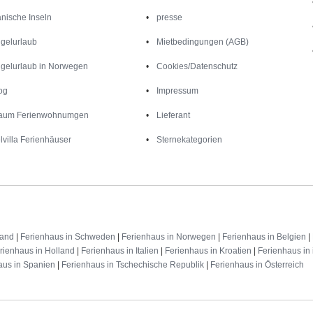
nische Inseln
presse
gelurlaub
Mietbedingungen (AGB)
gelurlaub in Norwegen
Cookies/Datenschutz
og
Impressum
aum Ferienwohnumgen
Lieferant
lvilla Ferienhäuser
Sternekategorien
land
|
Ferienhaus in Schweden
|
Ferienhaus in Norwegen
|
Ferienhaus in Belgien
|
rienhaus in Holland
|
Ferienhaus in Italien
|
Ferienhaus in Kroatien
|
Ferienhaus in 
aus in Spanien
|
Ferienhaus in Tschechische Republik
|
Ferienhaus in Österreich