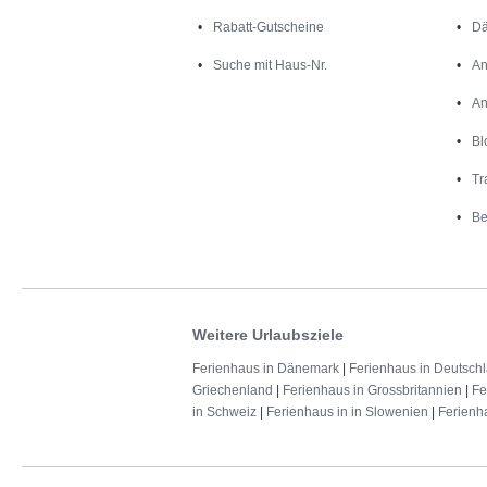
Rabatt-Gutscheine
Dä
Suche mit Haus-Nr.
An
An
Bl
Tr
Be
Weitere Urlaubsziele
Ferienhaus in Dänemark
|
Ferienhaus in Deutsch
Griechenland
|
Ferienhaus in Grossbritannien
|
Fe
in Schweiz
|
Ferienhaus in in Slowenien
|
Ferienh