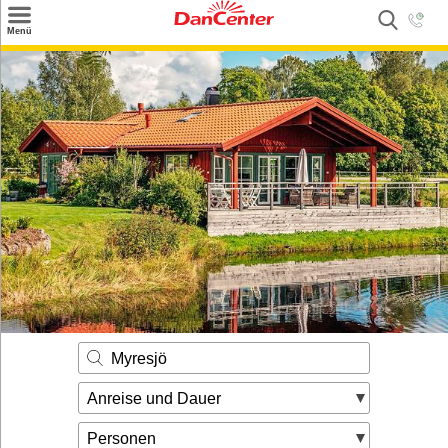
×
Menü
Suchen
Urlaubsziele
Weitere Urlaubsziele
Angebote
Inspiration
Kontakt
Gut zu wissen
Login
Myresjö
Anreise und Dauer
Personen