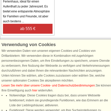
Ferienhaus, ideal für einen
Aufenthalt zu jeder Jahreszeit. Es
bietet eine entspannte Atmosphäre
für Familien und Freunde, ist aber
auch bestens ...
ab 555 €
Verwendung von Cookies
Wir verwenden Daten von unseren eigenen Cookies und Cookies von
Schließen Sie sich 100.000 Ferienhaus-Fans an
Drittanbietern. Wir verwenden diese in Kombination mit zugehörigen
personenbezogenen Daten, um Ihre Einstellungen zu speichern, unsere Dienste
Erhalten Sie einen
Willkommensgutschein von 25 €
für Ihren nächsten
zu verbessern, Ihre Nutzung der Webseite zu verfolgen und Verkehrsmessungen
Ferienhausurlaub - melden Sie sich einfach für den DanCenter Newsletter
durchzuführen und dabei Ihnen die relevantesten Nachrichten anzuzeigen.
an. Verpassen Sie nie wieder exklusive Angebote, Gewinnspiele und
Unten können Sie wählen, alle Cookies zuzulassen oder wählen Sie, welche
Urlaubstipps!
unserer optionalen Cookies Sie akzeptieren möchten.
Lesen Sie mehr über unsere Cookie- und Datenschutzbestimmungen
.Sie können
Ihre Einwilligung auch
hier
widerrufen.
Notwendige: Diese Cookies tragen dazu bei, dass unsere Webseite
funktioniert, indem sie grundlegende Funktionen, wie das Erinnern an die
Newsletter abonnieren
Liste der Lieblingshäuser, aktivieren.
Funktionell: Diese werden verwendet, um Ihre Sucheinstellungen zu