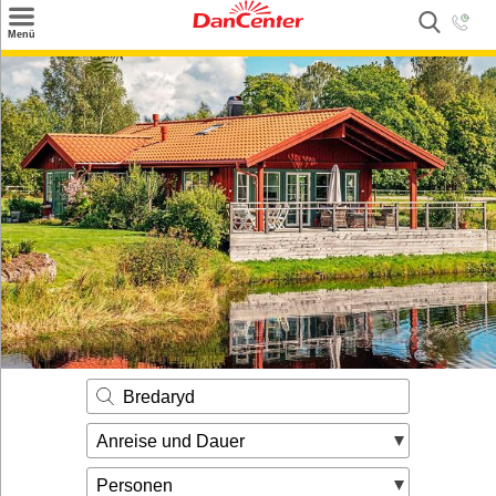
×
Menü
Suchen
Urlaubsziele
Weitere Urlaubsziele
Angebote
Inspiration
Kontakt
Gut zu wissen
Login
Bredaryd
Anreise und Dauer
Personen