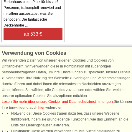
Ferienhaus bietet Platz für bis zu 6
Personen, ist komplett renoviert und
mit allem ausgestattet, was Sie
benötigen. Die fantastische
Deckenhöhe ...
ab 533 €
Verwendung von Cookies
Wir verwenden Daten von unseren eigenen Cookies und Cookies von
Schließen Sie sich 100.000 Ferienhaus-Fans an
Drittanbietern. Wir verwenden diese in Kombination mit zugehörigen
personenbezogenen Daten, um Ihre Einstellungen zu speichern, unsere Dienste
Erhalten Sie einen
Willkommensgutschein von 25 €
für Ihren nächsten
zu verbessern, Ihre Nutzung der Webseite zu verfolgen und Verkehrsmessungen
Ferienhausurlaub - melden Sie sich einfach für den DanCenter Newsletter
durchzuführen und dabei Ihnen die relevantesten Nachrichten anzuzeigen.
an. Verpassen Sie nie wieder exklusive Angebote, Gewinnspiele und
Unten können Sie wählen, alle Cookies zuzulassen oder wählen Sie, welche
Urlaubstipps!
unserer optionalen Cookies Sie akzeptieren möchten.
Lesen Sie mehr über unsere Cookie- und Datenschutzbestimmungen
.Sie können
Ihre Einwilligung auch
hier
widerrufen.
Notwendige: Diese Cookies tragen dazu bei, dass unsere Webseite
funktioniert, indem sie grundlegende Funktionen, wie das Erinnern an die
Newsletter abonnieren
Liste der Lieblingshäuser, aktivieren.
Funktionell: Diese werden verwendet, um Ihre Sucheinstellungen zu