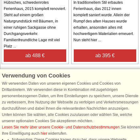
Hübsches, schwedenrotes
In traditionellem Stil erbautes
Ferienhaus, 2015 komplett renoviert.
Ferienhaus, das 2012 innen
Steht auf einem großen
komplett saniert wurde. Allein der
Naturgrundstück mit Bäumen, in
Rumpf des alten Hauses wurde
einer ruhigen Sackgasse ohne
erhalten, ansonsten alles mit
Durchgangsverkehr.
hochwertigem Materialien erneuert.
Familienfreundliche Lage mit viel
Nun steht hier ...
Platz ...
ab 488 €
ab 395 €
Verwendung von Cookies
Wir verwenden Daten von unseren eigenen Cookies und Cookies von
Schließen Sie sich 100.000 Ferienhaus-Fans an
Drittanbietern. Wir verwenden diese in Kombination mit zugehörigen
personenbezogenen Daten, um Ihre Einstellungen zu speichern, unsere Dienste
Erhalten Sie einen
Willkommensgutschein von 25 €
für Ihren nächsten
zu verbessern, Ihre Nutzung der Webseite zu verfolgen und Verkehrsmessungen
Ferienhausurlaub - melden Sie sich einfach für den DanCenter Newsletter
durchzuführen und dabei Ihnen die relevantesten Nachrichten anzuzeigen.
an. Verpassen Sie nie wieder exklusive Angebote, Gewinnspiele und
Unten können Sie wählen, alle Cookies zuzulassen oder wählen Sie, welche
Urlaubstipps!
unserer optionalen Cookies Sie akzeptieren möchten.
Lesen Sie mehr über unsere Cookie- und Datenschutzbestimmungen
.Sie können
Ihre Einwilligung auch
hier
widerrufen.
Notwendige: Diese Cookies tragen dazu bei, dass unsere Webseite