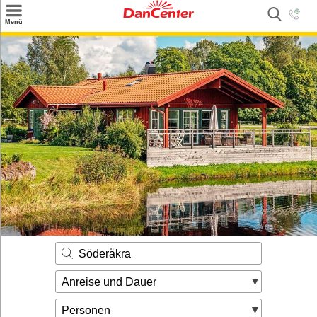
×
Menü
Suchen
Urlaubsziele
Weitere Urlaubsziele
Angebote
Inspiration
Kontakt
Gut zu wissen
Login
Söderåkra
Anreise und Dauer
Personen