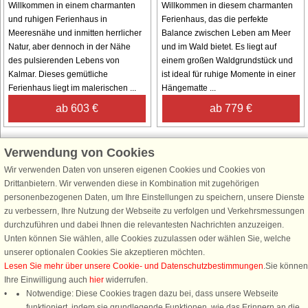
Willkommen in einem charmanten
Willkommen in diesem charmanten
und ruhigen Ferienhaus in
Ferienhaus, das die perfekte
Meeresnähe und inmitten herrlicher
Balance zwischen Leben am Meer
Natur, aber dennoch in der Nähe
und im Wald bietet. Es liegt auf
des pulsierenden Lebens von
einem großen Waldgrundstück und
Kalmar. Dieses gemütliche
ist ideal für ruhige Momente in einer
Ferienhaus liegt im malerischen ...
Hängematte ...
ab 603 €
ab 779 €
Verwendung von Cookies
Wir verwenden Daten von unseren eigenen Cookies und Cookies von
Schließen Sie sich 100.000 Ferienhaus-Fans an
Drittanbietern. Wir verwenden diese in Kombination mit zugehörigen
personenbezogenen Daten, um Ihre Einstellungen zu speichern, unsere Dienste
Erhalten Sie einen
Willkommensgutschein von 25 €
für Ihren nächsten
zu verbessern, Ihre Nutzung der Webseite zu verfolgen und Verkehrsmessungen
Ferienhausurlaub - melden Sie sich einfach für den DanCenter Newsletter
durchzuführen und dabei Ihnen die relevantesten Nachrichten anzuzeigen.
an. Verpassen Sie nie wieder exklusive Angebote, Gewinnspiele und
Unten können Sie wählen, alle Cookies zuzulassen oder wählen Sie, welche
Urlaubstipps!
unserer optionalen Cookies Sie akzeptieren möchten.
Lesen Sie mehr über unsere Cookie- und Datenschutzbestimmungen
.Sie können
Ihre Einwilligung auch
hier
widerrufen.
Notwendige: Diese Cookies tragen dazu bei, dass unsere Webseite
funktioniert, indem sie grundlegende Funktionen, wie das Erinnern an die