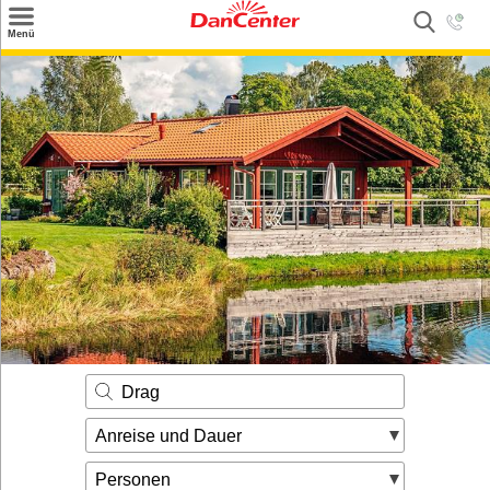
×
Menü
Suchen
Urlaubsziele
Weitere Urlaubsziele
Angebote
Inspiration
Kontakt
Gut zu wissen
Login
Drag
Anreise und Dauer
Personen