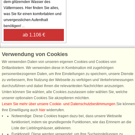
dem glitzernden Wasser des
Vätternsees. Hier finden Sie alles,
was Sie für einen komfortablen und
unvergesslichen Aufenthalt
benötigen! ...
ab 1.106 €
Verwendung von Cookies
Wir verwenden Daten von unseren eigenen Cookies und Cookies von
Schließen Sie sich 100.000 Ferienhaus-Fans an
Drittanbietern. Wir verwenden diese in Kombination mit zugehörigen
personenbezogenen Daten, um Ihre Einstellungen zu speichern, unsere Dienste
Erhalten Sie einen
Willkommensgutschein von 25 €
für Ihren nächsten
zu verbessern, Ihre Nutzung der Webseite zu verfolgen und Verkehrsmessungen
Ferienhausurlaub - melden Sie sich einfach für den DanCenter Newsletter
durchzuführen und dabei Ihnen die relevantesten Nachrichten anzuzeigen.
an. Verpassen Sie nie wieder exklusive Angebote, Gewinnspiele und
Unten können Sie wählen, alle Cookies zuzulassen oder wählen Sie, welche
Urlaubstipps!
unserer optionalen Cookies Sie akzeptieren möchten.
Lesen Sie mehr über unsere Cookie- und Datenschutzbestimmungen
.Sie können
Ihre Einwilligung auch
hier
widerrufen.
Notwendige: Diese Cookies tragen dazu bei, dass unsere Webseite
funktioniert, indem sie grundlegende Funktionen, wie das Erinnern an die
Newsletter abonnieren
Liste der Lieblingshäuser, aktivieren.
Funktionell: Diese werden verwendet, um Ihre Sucheinstellungen zu