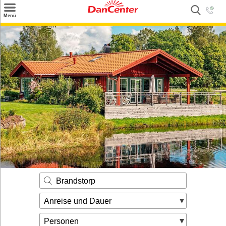
×
Menü
Suchen
Urlaubsziele
Weitere Urlaubsziele
Angebote
Inspiration
Kontakt
Gut zu wissen
Login
Brandstorp
Anreise und Dauer
Personen