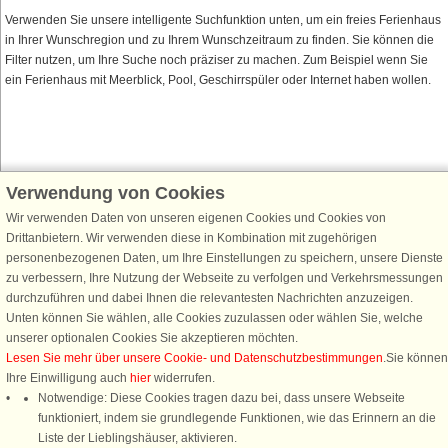
Verwenden Sie unsere intelligente Suchfunktion unten, um ein freies Ferienhaus
in Ihrer Wunschregion und zu Ihrem Wunschzeitraum zu finden. Sie können die
Filter nutzen, um Ihre Suche noch präziser zu machen. Zum Beispiel wenn Sie
ein Ferienhaus mit Meerblick, Pool, Geschirrspüler oder Internet haben wollen.
Verwendung von Cookies
Schließen Sie sich 100.000 Ferienhaus-Fans an
Wir verwenden Daten von unseren eigenen Cookies und Cookies von
Erhalten Sie einen
Willkommensgutschein von 25 €
für Ihren nächsten
Drittanbietern. Wir verwenden diese in Kombination mit zugehörigen
Ferienhausurlaub - melden Sie sich einfach für den DanCenter Newsletter
personenbezogenen Daten, um Ihre Einstellungen zu speichern, unsere Dienste
an. Verpassen Sie nie wieder exklusive Angebote, Gewinnspiele und
zu verbessern, Ihre Nutzung der Webseite zu verfolgen und Verkehrsmessungen
Urlaubstipps!
durchzuführen und dabei Ihnen die relevantesten Nachrichten anzuzeigen.
Unten können Sie wählen, alle Cookies zuzulassen oder wählen Sie, welche
unserer optionalen Cookies Sie akzeptieren möchten.
Lesen Sie mehr über unsere Cookie- und Datenschutzbestimmungen
.Sie können
Ihre Einwilligung auch
hier
widerrufen.
Newsletter abonnieren
Notwendige: Diese Cookies tragen dazu bei, dass unsere Webseite
funktioniert, indem sie grundlegende Funktionen, wie das Erinnern an die
Liste der Lieblingshäuser, aktivieren.