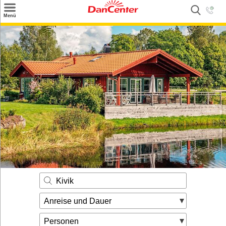
×
Menü
Suchen
Urlaubsziele
Weitere Urlaubsziele
Angebote
Inspiration
Kontakt
Gut zu wissen
Login
Kivik
Anreise und Dauer
Personen