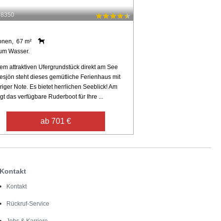
98350
onen, 67 m²
um Wasser.
nem attraktiven Ufergrundstück direkt am See
esjön steht dieses gemütliche Ferienhaus mit
uriger Note. Es bietet herrlichen Seeblick! Am
egt das verfügbare Ruderboot für Ihre ...
ab 701 €
Kontakt
Kontakt
Rückruf-Service
Jobs & Karriere