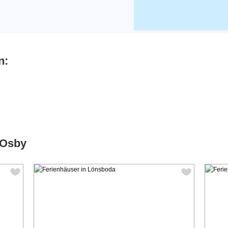
n:
 Osby