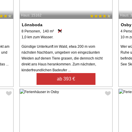
Haus: 15162
Haus: 
Lönsboda
Osby
8 Personen, 140 m²
4 Pers
1,0 km zum Wasser.
10 m z
ekt am
Günstige Unterkunft im Wald, etwa 200 m vom
Wer wün
n und
nächsten Nachbarn, umgeben von eingezäunten
Ruhe u
Weiden auf denen Tiere grasen, die dennoch nicht
befind
as ...
direkt ans Haus herankommen. Zum nächsten,
See Ske
kinderfreundlichen Badeufer ...
ab 393 €