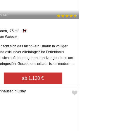
39748
onen, 75 m²
um Wasser.
scht sich das nicht - ein Urlaub in völliger
nd exklusiver Alleinlage? Ihr Ferienhaus
et sich auf einer eigenen Landzunge, direkt am
ingesjön. Gerade erst erbaut, ist es modern ...
ab 1.120 €