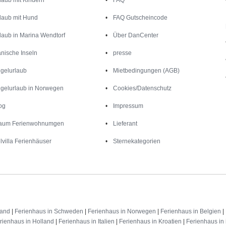
laub mit Hund
FAQ Gutscheincode
laub in Marina Wendtorf
Über DanCenter
nische Inseln
presse
gelurlaub
Mietbedingungen (AGB)
gelurlaub in Norwegen
Cookies/Datenschutz
og
Impressum
aum Ferienwohnumgen
Lieferant
lvilla Ferienhäuser
Sternekategorien
land
|
Ferienhaus in Schweden
|
Ferienhaus in Norwegen
|
Ferienhaus in Belgien
|
rienhaus in Holland
|
Ferienhaus in Italien
|
Ferienhaus in Kroatien
|
Ferienhaus in 