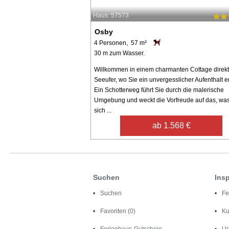
Haus: 57573
Osby
4 Personen, 57 m²
30 m zum Wasser.
Willkommen in einem charmanten Cottage direk
Seeufer, wo Sie ein unvergesslicher Aufenthalt e
Ein Schotterweg führt Sie durch die malerische
Umgebung und weckt die Vorfreude auf das, wa
sich ...
ab 1.568 €
Suchen
Insp
Suchen
Fe
Favoriten (0)
Ku
Ferienhaus-Gutschein
Ur