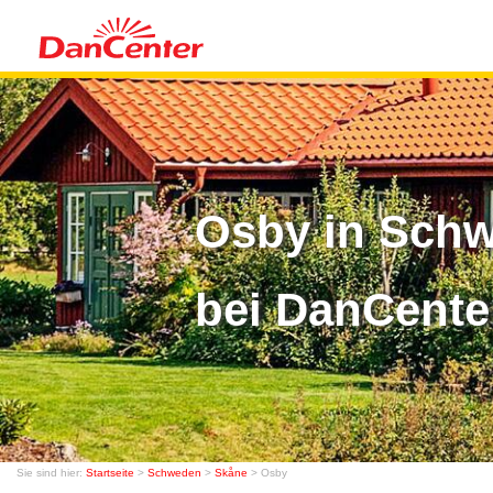
Osby in Schw
bei DanCente
Sie sind hier:
Startseite
>
Schweden
>
Skåne
> Osby