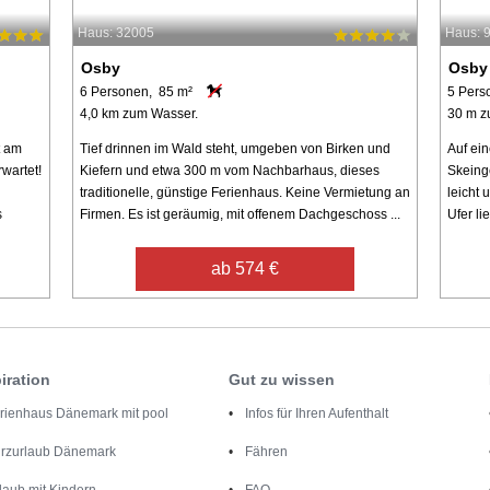
Haus: 32005
Haus: 
Osby
Osby
6 Personen, 85 m²
5 Pers
4,0 km zum Wasser.
30 m z
t am
Tief drinnen im Wald steht, umgeben von Birken und
Auf ei
rwartet!
Kiefern und etwa 300 m vom Nachbarhaus, dieses
Skeing
traditionelle, günstige Ferienhaus. Keine Vermietung an
leicht 
s
Firmen. Es ist geräumig, mit offenem Dachgeschoss ...
Ufer li
ab 574 €
iration
Gut zu wissen
rienhaus Dänemark mit pool
Infos für Ihren Aufenthalt
rzurlaub Dänemark
Fähren
laub mit Kindern
FAQ