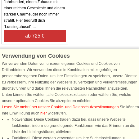
Jahrhundert, einem Zuhause mit
einer reichen Geschichte und einem
starken Charme, der noch immer
strahlt. Hier begrüßt dich
"Lunsingahuset", ...
ab 725 €
Verwendung von Cookies
Wir verwenden Daten von unseren eigenen Cookies und Cookies von
Schließen Sie sich 100.000 Ferienhaus-Fans an
Drittanbietern. Wir verwenden diese in Kombination mit zugehörigen
personenbezogenen Daten, um Ihre Einstellungen zu speichern, unsere Dienste
Erhalten Sie einen
Willkommensgutschein von 25 €
für Ihren nächsten
zu verbessern, Ihre Nutzung der Webseite zu verfolgen und Verkehrsmessungen
Ferienhausurlaub - melden Sie sich einfach für den DanCenter Newsletter
durchzuführen und dabei Ihnen die relevantesten Nachrichten anzuzeigen.
an. Verpassen Sie nie wieder exklusive Angebote, Gewinnspiele und
Unten können Sie wählen, alle Cookies zuzulassen oder wählen Sie, welche
Urlaubstipps!
unserer optionalen Cookies Sie akzeptieren möchten.
Lesen Sie mehr über unsere Cookie- und Datenschutzbestimmungen
.Sie können
Ihre Einwilligung auch
hier
widerrufen.
Notwendige: Diese Cookies tragen dazu bei, dass unsere Webseite
funktioniert, indem sie grundlegende Funktionen, wie das Erinnern an die
Newsletter abonnieren
Liste der Lieblingshäuser, aktivieren.
Funktionell: Diese werden verwendet, um Ihre Sucheinstellungen zu