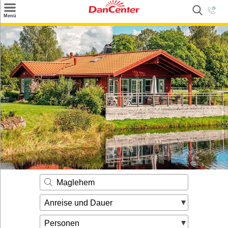
×
Menü
Suchen
Urlaubsziele
Weitere Urlaubsziele
Angebote
Inspiration
Kontakt
Gut zu wissen
Login
Maglehem
Anreise und Dauer
Personen