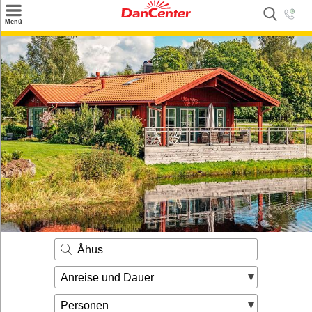
×
Menü
Suchen
Urlaubsziele
Weitere Urlaubsziele
Angebote
Inspiration
Kontakt
Gut zu wissen
Login
Åhus
Anreise und Dauer
Personen