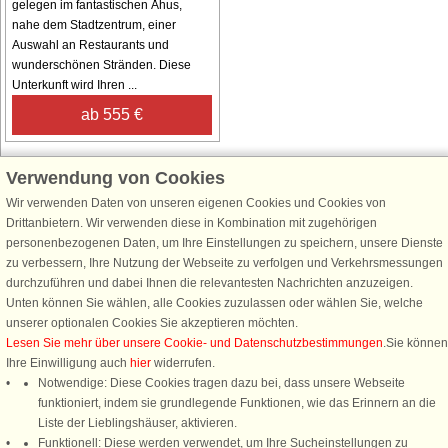
gelegen im fantastischen Åhus,
nahe dem Stadtzentrum, einer
Auswahl an Restaurants und
wunderschönen Stränden. Diese
Unterkunft wird Ihren ...
ab 555 €
Verwendung von Cookies
Wir verwenden Daten von unseren eigenen Cookies und Cookies von
Schließen Sie sich 100.000 Ferienhaus-Fans an
Drittanbietern. Wir verwenden diese in Kombination mit zugehörigen
personenbezogenen Daten, um Ihre Einstellungen zu speichern, unsere Dienste
Erhalten Sie einen
Willkommensgutschein von 25 €
für Ihren nächsten
zu verbessern, Ihre Nutzung der Webseite zu verfolgen und Verkehrsmessungen
Ferienhausurlaub - melden Sie sich einfach für den DanCenter Newsletter
durchzuführen und dabei Ihnen die relevantesten Nachrichten anzuzeigen.
an. Verpassen Sie nie wieder exklusive Angebote, Gewinnspiele und
Unten können Sie wählen, alle Cookies zuzulassen oder wählen Sie, welche
Urlaubstipps!
unserer optionalen Cookies Sie akzeptieren möchten.
Lesen Sie mehr über unsere Cookie- und Datenschutzbestimmungen
.Sie können
Ihre Einwilligung auch
hier
widerrufen.
Notwendige: Diese Cookies tragen dazu bei, dass unsere Webseite
funktioniert, indem sie grundlegende Funktionen, wie das Erinnern an die
Newsletter abonnieren
Liste der Lieblingshäuser, aktivieren.
Funktionell: Diese werden verwendet, um Ihre Sucheinstellungen zu