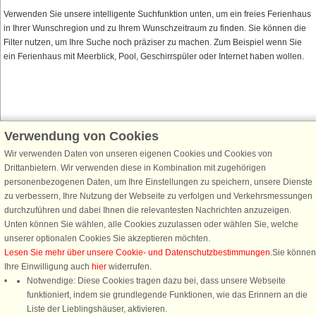
Verwenden Sie unsere intelligente Suchfunktion unten, um ein freies Ferienhaus
in Ihrer Wunschregion und zu Ihrem Wunschzeitraum zu finden. Sie können die
Filter nutzen, um Ihre Suche noch präziser zu machen. Zum Beispiel wenn Sie
ein Ferienhaus mit Meerblick, Pool, Geschirrspüler oder Internet haben wollen.
Verwendung von Cookies
Schließen Sie sich 100.000 Ferienhaus-Fans an
Wir verwenden Daten von unseren eigenen Cookies und Cookies von
Erhalten Sie einen
Willkommensgutschein von 25 €
für Ihren nächsten
Drittanbietern. Wir verwenden diese in Kombination mit zugehörigen
Ferienhausurlaub - melden Sie sich einfach für den DanCenter Newsletter
personenbezogenen Daten, um Ihre Einstellungen zu speichern, unsere Dienste
an. Verpassen Sie nie wieder exklusive Angebote, Gewinnspiele und
zu verbessern, Ihre Nutzung der Webseite zu verfolgen und Verkehrsmessungen
Urlaubstipps!
durchzuführen und dabei Ihnen die relevantesten Nachrichten anzuzeigen.
Unten können Sie wählen, alle Cookies zuzulassen oder wählen Sie, welche
unserer optionalen Cookies Sie akzeptieren möchten.
Lesen Sie mehr über unsere Cookie- und Datenschutzbestimmungen
.Sie können
Ihre Einwilligung auch
hier
widerrufen.
Newsletter abonnieren
Notwendige: Diese Cookies tragen dazu bei, dass unsere Webseite
funktioniert, indem sie grundlegende Funktionen, wie das Erinnern an die
Liste der Lieblingshäuser, aktivieren.