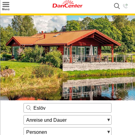
×
Menü
Suchen
Urlaubsziele
Weitere Urlaubsziele
Angebote
Inspiration
Kontakt
Gut zu wissen
Login
Eslöv
Anreise und Dauer
Personen