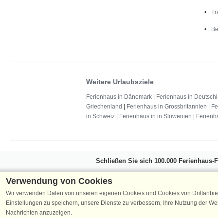
Tr
Be
Weitere Urlaubsziele
Ferienhaus in Dänemark
|
Ferienhaus in Deutsch
Griechenland
|
Ferienhaus in Grossbritannien
|
Fe
in Schweiz
|
Ferienhaus in in Slowenien
|
Ferienh
Schließen Sie sich 100.000 Ferienhaus-
Erhalten Sie einen
Willkommensgutschein vo
Verwendung von Cookies
Ferienhausurlaub - melden Sie sich einfach f
Wir verwenden Daten von unseren eigenen Cookies und Cookies von Drittanbie
Verpassen Sie nie wieder exklusive Angebote
Einstellungen zu speichern, unsere Dienste zu verbessern, Ihre Nutzung der W
Nachrichten anzuzeigen.