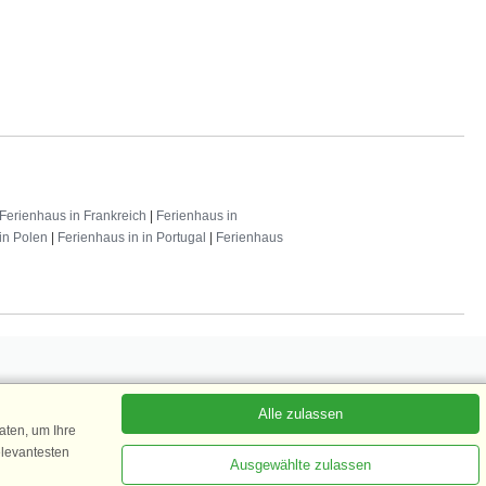
Ferienhaus in Frankreich
|
Ferienhaus in
in Polen
|
Ferienhaus in in Portugal
|
Ferienhaus
Alle zulassen
 abonnieren
ten, um Ihre
elevantesten
Ausgewählte zulassen