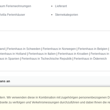
aum Ferienwohnumgen
Lieferant
lvilla Ferienhäuser
Sternekategorien
land
|
Ferienhaus in Schweden
|
Ferienhaus in Norwegen
|
Ferienhaus in Belgien
|
rienhaus in Holland
|
Ferienhaus in Italien
|
Ferienhaus in Kroatien
|
Ferienhaus in 
aus in Spanien
|
Ferienhaus in Tschechische Republik
|
Ferienhaus in Österreich
Fans an
n 25 €
für Ihren nächsten
ür den DanCenter Newsletter an.
Newsletter
tern. Wir verwenden diese in Kombination mit zugehörigen personenbezogenen Da
, Gewinnspiele und Urlaubstipps!
ebseite zu verfolgen und Verkehrsmessungen durchzuführen und dabei Ihnen die r