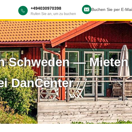
+494030970398
Buchen Sie per E-Mai
Rufen Sie an, um zu buchen
in Schweden — Mieten 
ei DanCenter