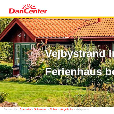
Vejbystrand 
Ferienhaus b
Sie sind hier:
Startseite
>
Schweden
>
Skåne
>
Ängelholm
> Vejbystrand