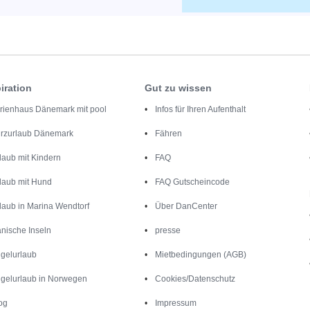
iration
Gut zu wissen
rienhaus Dänemark mit pool
Infos für Ihren Aufenthalt
rzurlaub Dänemark
Fähren
laub mit Kindern
FAQ
laub mit Hund
FAQ Gutscheincode
laub in Marina Wendtorf
Über DanCenter
nische Inseln
presse
gelurlaub
Mietbedingungen (AGB)
gelurlaub in Norwegen
Cookies/Datenschutz
og
Impressum