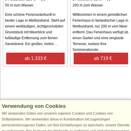
50 m zum Wasser.
200 m zum Wasser.
Eine schöne Ferienunterkunft in
Willkommen in einem gemütlichen
bester Lage in Mellbystrand. Steht auf
Ferienhaus in fantastischer Lage in
einem weitläufigen, sichtgeschützten
Mellbystrand, nur 200 m vom Meer
Grundstück mit Meerblick und
entfernt. Das Ferienhaus verfügt übe
fußläufige Entfernung zum feinen
einen Garten und eine verglaste
Sandstrand. Ein großes, helles ...
Terrasse, sodass Ihre
Sommerabende ...
ab 1.333 €
ab 719 €
Verwendung von Cookies
Schließen Sie sich 100.000 Ferienhaus-Fans an
Wir verwenden Daten von unseren eigenen Cookies und Cookies von
Erhalten Sie einen
Willkommensgutschein von 25 €
für Ihren nächsten
Drittanbietern. Wir verwenden diese in Kombination mit zugehörigen
Ferienhausurlaub - melden Sie sich einfach für den DanCenter Newsletter
personenbezogenen Daten, um Ihre Einstellungen zu speichern, unsere Dienste
an. Verpassen Sie nie wieder exklusive Angebote, Gewinnspiele und