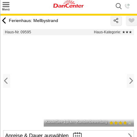
×
Menü
Suchen
Ferienhaus: Mellbystrand
Urlaubsziele
Haus-Nr. 09595
Haus-Kategorie:
★★★
Weitere Urlaubsziele
Angebote
Inspiration
Kontakt
Gut zu wissen
Login
Küste/See 1,3 km
Kundenbewertung
Anreise & Dauer auswählen