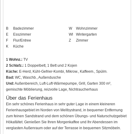
B
Badezimmer
W
Wohnzimmer
E
Esszimmer
WI
Wintergarten
F
Flur/Entree
Z
Zimmer
K
Küche
1 Wohnz.:
TV
2 Schlafz.:
1 Doppelbett, 1 Bett und 2 Kojen
Küche:
E-Herd, Kühl-Gefrier-Kombi, Mikrow., Kaffeem., Spülm.
Bad:
WC, Waschb., Außendusche
Und:
Außenbereich, Luft-Luft-Wärmepumpe, Grill, Garten 300 m²,
gemischte Möblierung, reizvolle Lage, Nichtraucherhaus
Über das Ferienhaus
Ein sehr schönes Ferienhaus in sehr guter Lage in einem kleineren
Ferienhausgebiet im Norden von Mellbystrand, in bequemer Entfernung
zum feinen Sandstrand und dem schönen Übungs- und Naturschutzgebiet
Hökafältet. Genießen Sie Ihren Morgenkaffee und Ihr Abendessen im
verglasten Außenraum oder auf der Terrasse in bequemen Sitzmöbeln.