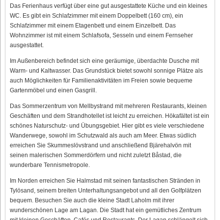
Das Ferienhaus verfügt über eine gut ausgestattete Küche und ein kleines
WC. Es gibt ein Schlafzimmer mit einem Doppelbett (160 cm), ein
Schlafzimmer mit einem Etagenbett und einem Einzelbett. Das
Wohnzimmer ist mit einem Schlafsofa, Sesseln und einem Fernseher
ausgestattet.
Im Außenbereich befindet sich eine geräumige, überdachte Dusche mit
Warm- und Kaltwasser. Das Grundstück bietet sowohl sonnige Plätze als
auch Möglichkeiten für Familienaktivitäten im Freien sowie bequeme
Gartenmöbel und einen Gasgrill.
Das Sommerzentrum von Mellbystrand mit mehreren Restaurants, kleinen
Geschäften und dem Strandhotellet ist leicht zu erreichen. Hökafältet ist ein
schönes Naturschutz- und Übungsgebiet. Hier gibt es viele verschiedene
Wanderwege, sowohl im Schutzwald als auch am Meer. Etwas südlich
erreichen Sie Skummeslövstrand und anschließend Bjärehalvön mit
seinen malerischen Sommerdörfern und nicht zuletzt Båstad, die
wunderbare Tennismetropole.
Im Norden erreichen Sie Halmstad mit seinen fantastischen Stränden in
Tylösand, seinem breiten Unterhaltungsangebot und all den Golfplätzen
bequem. Besuchen Sie auch die kleine Stadt Laholm mit ihrer
wunderschönen Lage am Lagan. Die Stadt hat ein gemütliches Zentrum
mit kleinen Geschäften, Cafés und Restaurants. Der Lagan schlängelt sich