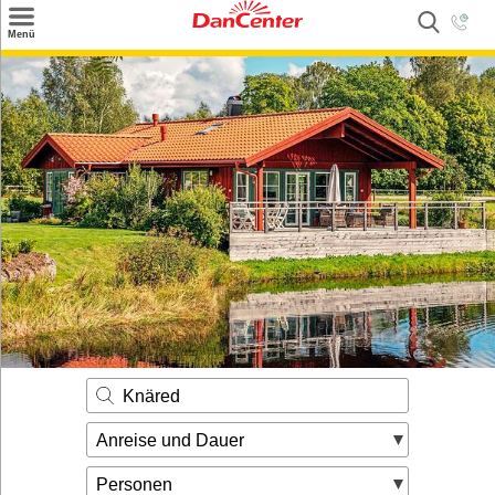
×
Menü
Suchen
Urlaubsziele
Weitere Urlaubsziele
Angebote
Inspiration
Kontakt
Gut zu wissen
Login
Knäred
Anreise und Dauer
Personen