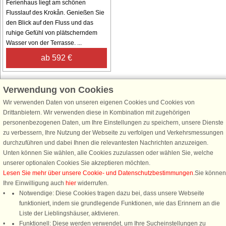
Ferienhaus liegt am schönen
Flusslauf des Krokån. Genießen Sie
den Blick auf den Fluss und das
ruhige Gefühl von plätscherndem
Wasser von der Terrasse. ...
ab 592 €
Verwendung von Cookies
Wir verwenden Daten von unseren eigenen Cookies und Cookies von
Schließen Sie sich 100.000 Ferienhaus-Fans an
Drittanbietern. Wir verwenden diese in Kombination mit zugehörigen
personenbezogenen Daten, um Ihre Einstellungen zu speichern, unsere Dienste
Erhalten Sie einen
Willkommensgutschein von 25 €
für Ihren nächsten
zu verbessern, Ihre Nutzung der Webseite zu verfolgen und Verkehrsmessungen
Ferienhausurlaub - melden Sie sich einfach für den DanCenter Newsletter
durchzuführen und dabei Ihnen die relevantesten Nachrichten anzuzeigen.
an. Verpassen Sie nie wieder exklusive Angebote, Gewinnspiele und
Unten können Sie wählen, alle Cookies zuzulassen oder wählen Sie, welche
Urlaubstipps!
unserer optionalen Cookies Sie akzeptieren möchten.
Lesen Sie mehr über unsere Cookie- und Datenschutzbestimmungen
.Sie können
Ihre Einwilligung auch
hier
widerrufen.
Notwendige: Diese Cookies tragen dazu bei, dass unsere Webseite
funktioniert, indem sie grundlegende Funktionen, wie das Erinnern an die
Newsletter abonnieren
Liste der Lieblingshäuser, aktivieren.
Funktionell: Diese werden verwendet, um Ihre Sucheinstellungen zu