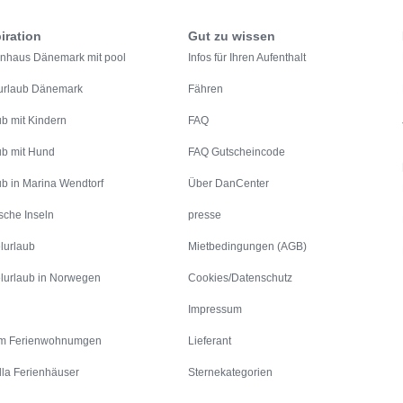
iration
Gut zu wissen
enhaus Dänemark mit pool
Infos für Ihren Aufenthalt
urlaub Dänemark
Fähren
ub mit Kindern
FAQ
ub mit Hund
FAQ Gutscheincode
ub in Marina Wendtorf
Über DanCenter
sche Inseln
presse
lurlaub
Mietbedingungen (AGB)
lurlaub in Norwegen
Cookies/Datenschutz
Impressum
m Ferienwohnumgen
Lieferant
lla Ferienhäuser
Sternekategorien