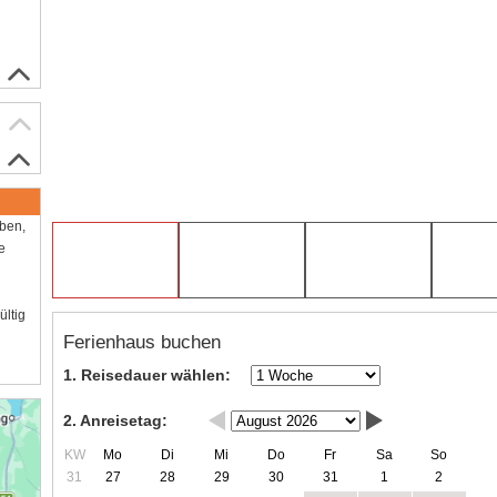
aben,
e
ültig
Ferienhaus buchen
1. Reisedauer wählen:
2. Anreisetag:
KW
Mo
Di
Mi
Do
Fr
Sa
So
31
27
28
29
30
31
1
2