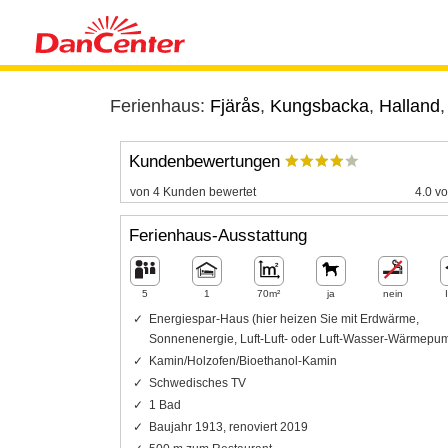
Ferienhaus:
Fjärås
,
Kungsbacka
,
Halland
Kundenbewertungen
von 4 Kunden bewertet
4.0 vo
Ferienhaus-Ausstattung
5
1
70m²
ja
nein
Energiespar-Haus (hier heizen Sie mit Erdwärme,
Sonnenenergie, Luft-Luft- oder Luft-Wasser-Wärmepu
Kamin/Holzofen/Bioethanol-Kamin
Schwedisches TV
1 Bad
Baujahr 1913, renoviert 2019