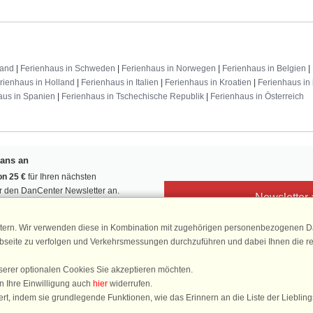
land
|
Ferienhaus in Schweden
|
Ferienhaus in Norwegen
|
Ferienhaus in Belgien
|
rienhaus in Holland
|
Ferienhaus in Italien
|
Ferienhaus in Kroatien
|
Ferienhaus in 
aus in Spanien
|
Ferienhaus in Tschechische Republik
|
Ferienhaus in Österreich
Fans an
n 25 €
für Ihren nächsten
ür den DanCenter Newsletter an.
Newsletter
, Gewinnspiele und Urlaubstipps!
tern. Wir verwenden diese in Kombination mit zugehörigen personenbezogenen Da
ebseite zu verfolgen und Verkehrsmessungen durchzuführen und dabei Ihnen die r
serer optionalen Cookies Sie akzeptieren möchten.
DanCenter 
n Ihre Einwilligung auch
hier
widerrufen.
4,
rt, indem sie grundlegende Funktionen, wie das Erinnern an die Liste der Lieblin
basierend auf mehr 1