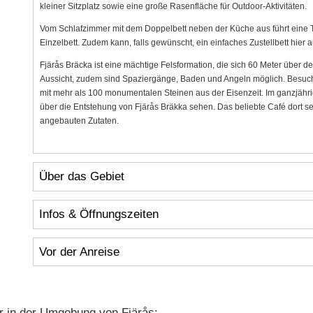
kleiner Sitzplatz sowie eine große Rasenfläche für Outdoor-Aktivitäten.
Vom Schlafzimmer mit dem Doppelbett neben der Küche aus führt eine 
Einzelbett. Zudem kann, falls gewünscht, ein einfaches Zustellbett hier a
Fjärås Bräcka ist eine mächtige Felsformation, die sich 60 Meter über d
Aussicht, zudem sind Spaziergänge, Baden und Angeln möglich. Besuchen
mit mehr als 100 monumentalen Steinen aus der Eisenzeit. Im ganzjähr
über die Entstehung von Fjärås Bräkka sehen. Das beliebte Café dort se
angebauten Zutaten.
Über das Gebiet
Infos & Öffnungszeiten
Vor der Anreise
r in der Umgebung von Fjärås: