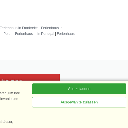
Ferienhaus in Frankreich
|
Ferienhaus in
in Polen
|
Ferienhaus in in Portugal
|
Ferienhaus
 abonnieren
Alle zulassen
ten, um Ihre
elevantesten
Ausgewählte zulassen
Kundenbewertung
1 von 5
gshäuser,
35.870 Kundenbewertungen