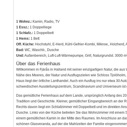
1 Wohnz.:
Kamin, Radio, TV
1 Essz.:
1 Doppelliege
1 Schlafz.:
1 Doppelbett
1 Hems:
1 Bett
Off. Küche:
Hochstuhl, E-Herd, Kühl-Gefrier-Kombi, Mikrow., Holzherd, 
Bad:
WC, Waschb., Dusche
Und:
Außenbereich, Luft-Luft-Wärmepumpe, Grill, Naturgrundst. 3000 m²
Über das Ferienhaus
Willkommen in Fjärås in Halland mit seiner einzigartigen Natur, die au
Nähe des Meeres, der Natur und Ausflugszielen wie Schloss Tjolöholm,
Haus liegt der örtliche Lanthandel. Auch ein Ausflug ins nur etwa 30 Au
schwedischen Ausstellungszentrum, Scandinavium und Universeum ist o
Das gemütliche Ferienhaus auf dem Lande, ursprünglich Anfang des 20.
Tradition und Geschichte. Kleiner, gemütlicher Eingangbereich an der
Rechts davon liegt ein Schlafzimmer mit Doppelbett und im direkten 
Dusche. Links von der Küche betreten Sie das Wohnzimmer mit einem S
einem gemütlichen Kamin in der Mitte des Raumes. Im Anschluss an da
schönen Glasveranda, auf der die Mahlzeiten der Familie eingenommen