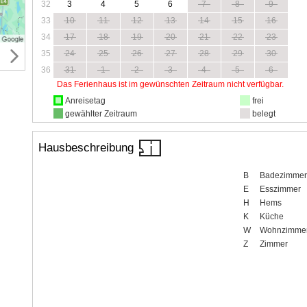
32
3
4
5
6
7
8
9
33
10
11
12
13
14
15
16
34
17
18
19
20
21
22
23
35
24
25
26
27
28
29
30
36
31
1
2
3
4
5
6
Das Ferienhaus ist im gewünschten Zeitraum nicht verfügbar.
Anreisetag
frei
gewählter Zeitraum
belegt
Hausbeschreibung
B
Badezimmer
E
Esszimmer
H
Hems
K
Küche
W
Wohnzimme
Z
Zimmer