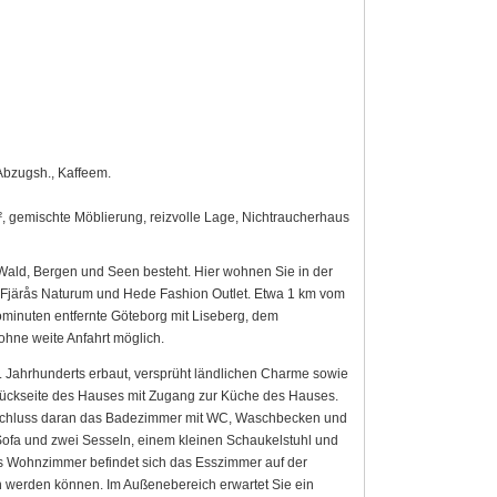
Abzugsh., Kaffeem.
, gemischte Möblierung, reizvolle Lage, Nichtraucherhaus
s Wald, Bergen und Seen besteht. Hier wohnen Sie in der
 Fjärås Naturum und Hede Fashion Outlet. Etwa 1 km vom
tominuten entfernte Göteborg mit Liseberg, dem
hne weite Anfahrt möglich.
 Jahrhunderts erbaut, versprüht ländlichen Charme sowie
 Rückseite des Hauses mit Zugang zur Küche des Hauses.
Anschluss daran das Badezimmer mit WC, Waschbecken und
ofa und zwei Sesseln, einem kleinen Schaukelstuhl und
s Wohnzimmer befindet sich das Esszimmer auf der
 werden können. Im Außenebereich erwartet Sie ein