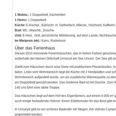
1 Wohnz.:
1 Doppelbett, Kachelofen
1 Hems:
1 Doppelbett
Küche:
E-Kochpl., Kühlschr. m. Gefrierfach, Mikrow., Holzherd, Kaffee
Bad:
WC, Waschb., Dusche
Und:
E-Heiz., Grill, persönliche Möblierung, auf dem Lande, Nichtrauch
Im Mietpreis inkl.:
Kanu, Ruderboot
Über das Ferienhaus
Dieses 2010 renovierte Ferienhäuschen, das in hellen Farben geschmackvo
außerhalb der kleinen Ortschaft Unnaryd am See Unnen. Der See gilt als
Zutritt zum Häuschen durch eine Diele mit praktischem Fliesenboden, in
fallen. Links vom Wohnbereich liegt die Küche mit 2 Herdplatten und 
Wohnbereich aufgestellt wurde, um als zusätzliche Wärmequelle zu die
als Doppelbett genutzt werden. Das moderne Bad ist mit Dusche. Zum 
140 cm) führt eine steile Treppe.
Das Häuschen liegt auf dem Hof des Eigentümers, auf einem 4.000 m² 
auch einige freilaufende Hühner. Einen Elektromotor für das Boot gibt
In Unnaryd gibt es ein schönes Badeufer mit Stegen. Am Vallnäs Campi
angemietet werden.