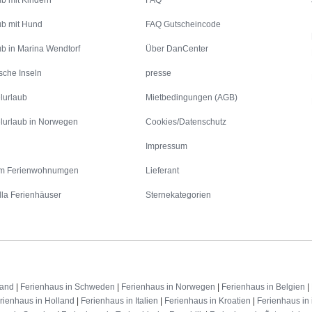
ub mit Kindern
FAQ
ub mit Hund
FAQ Gutscheincode
ub in Marina Wendtorf
Über DanCenter
sche Inseln
presse
lurlaub
Mietbedingungen (AGB)
lurlaub in Norwegen
Cookies/Datenschutz
Impressum
m Ferienwohnumgen
Lieferant
lla Ferienhäuser
Sternekategorien
land
|
Ferienhaus in Schweden
|
Ferienhaus in Norwegen
|
Ferienhaus in Belgien
|
rienhaus in Holland
|
Ferienhaus in Italien
|
Ferienhaus in Kroatien
|
Ferienhaus in 