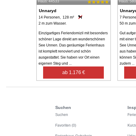
Haus: 44533
Haus: 58
Unnaryd
Unnary
14 Personen, 128 m²
7 Person
2 m zum Wasser.
50 m zum
Einzigartiges Feriendomizil mit besonders
Gut aufget
schöner Lage direkt am wunderschönen
mit einer
See Unnen. Das geräumige Ferienhaus
See Unne
ist komplett renoviert und schön
aus haben
ausgestattet. Sie haben vor Ort einen
können S
eigenen Steg und ...
zudem ...
ab 1.176 €
Suchen
Insp
Suchen
Feri
Favoriten (0)
Kurz