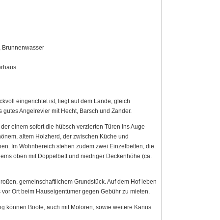
m., Brunnenwasser
erhaus
ll eingerichtet ist, liegt auf dem Lande, gleich
 gutes Angelrevier mit Hecht, Barsch und Zander.
 der einem sofort die hübsch verzierten Türen ins Auge
schönem, altem Holzherd, der zwischen Küche und
nen. Im Wohnbereich stehen zudem zwei Einzelbetten, die
Hems oben mit Doppelbett und niedriger Deckenhöhe (ca.
großen, gemeinschaftlichem Grundstück. Auf dem Hof leben
 es vor Ort beim Hauseigentümer gegen Gebühr zu mieten.
ng können Boote, auch mit Motoren, sowie weitere Kanus