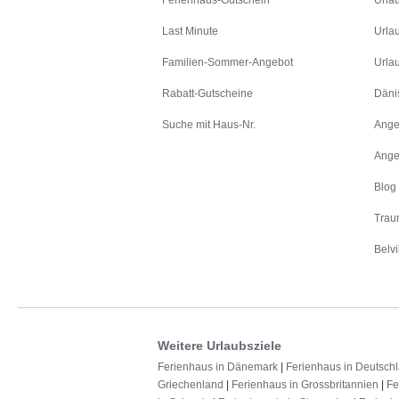
Ferienhaus-Gutschein
Urla
Last Minute
Urla
Familien-Sommer-Angebot
Urla
Rabatt-Gutscheine
Däni
Suche mit Haus-Nr.
Ange
Ange
Blog
Trau
Belvi
Weitere Urlaubsziele
Ferienhaus in Dänemark
|
Ferienhaus in Deutsch
Griechenland
|
Ferienhaus in Grossbritannien
|
Fe