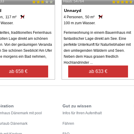
033
Haus: 54764
d
Unnaryd
en, 117 m²
4 Personen, 50 m²
 Wasser.
100 m zum Wasser.
eiltes, traditionelles Ferienhaus
Ferienwohnung in einem Bauernhaus mit
 tollen Lage direkt am schönen
fantastischer Lage direkt am See. Eine
n. Von der geräumigen Veranda
perfekte Unterkunft für Naturliebhaber mit
 Sie schönen Seeblick! Am Ufer
den umliegenden Wäldern und Seen.
ie morgens ein Bad nehmen,
Neben dem Haus grasen friedlich
Hochlandrinder ...
ab 658 €
ab 633 €
iration
Gut zu wissen
enhaus Dänemark mit pool
Infos für Ihren Aufenthalt
urlaub Dänemark
Fähren