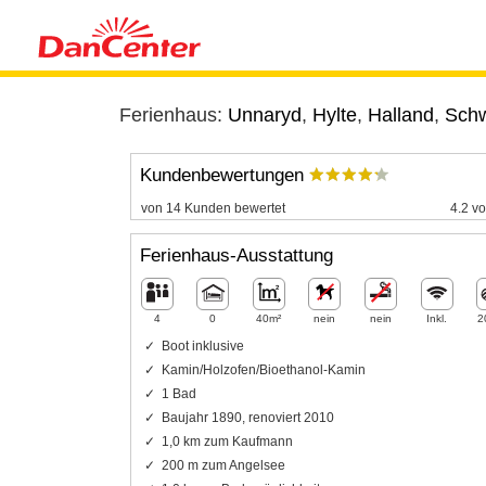
Ferienhaus:
Unnaryd
,
Hylte
,
Halland
,
Sch
Kundenbewertungen
von 14 Kunden bewertet
4.2 vo
Ferienhaus-Ausstattung
4
0
40m²
nein
nein
Inkl.
2
Boot inklusive
Kamin/Holzofen/Bioethanol-Kamin
1 Bad
Baujahr 1890, renoviert 2010
1,0 km zum Kaufmann
200 m zum Angelsee