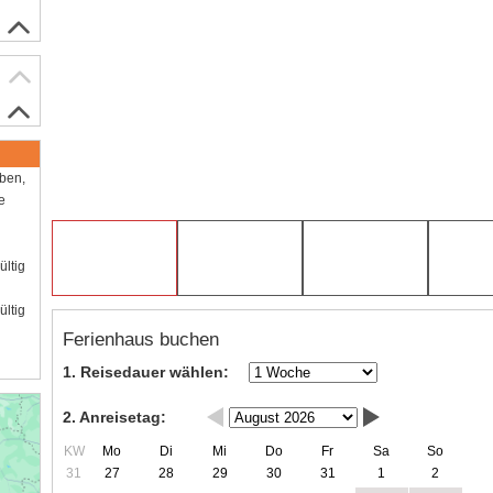
aben,
e
ültig
ültig
Ferienhaus buchen
1. Reisedauer wählen:
2. Anreisetag:
KW
Mo
Di
Mi
Do
Fr
Sa
So
31
27
28
29
30
31
1
2