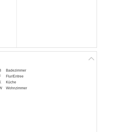
B
Badezimmer
F
Flur/Entree
K
Küche
W
Wohnzimmer