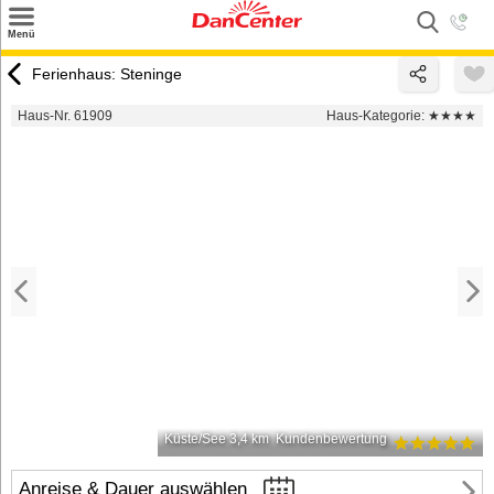
×
Menü
Suchen
Ferienhaus: Steninge
Urlaubsziele
Haus-Nr. 61909
Haus-Kategorie:
★★★★
Weitere Urlaubsziele
Angebote
Inspiration
Kontakt
Gut zu wissen
Login
Küste/See 3,4 km
Kundenbewertung
Anreise & Dauer auswählen