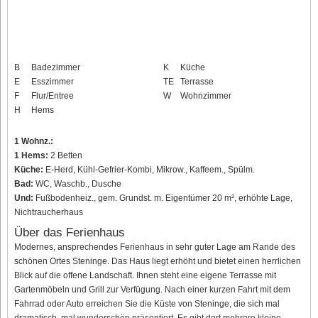
B
Badezimmer
K
Küche
E
Esszimmer
TE
Terrasse
F
Flur/Entree
W
Wohnzimmer
H
Hems
1 Wohnz.:
1 Hems:
2 Betten
Küche:
E-Herd, Kühl-Gefrier-Kombi, Mikrow., Kaffeem., Spülm.
Bad:
WC, Waschb., Dusche
Und:
Fußbodenheiz., gem. Grundst. m. Eigentümer 20 m², erhöhte Lage,
Nichtraucherhaus
Über das Ferienhaus
Modernes, ansprechendes Ferienhaus in sehr guter Lage am Rande des
schönen Ortes Steninge. Das Haus liegt erhöht und bietet einen herrlichen
Blick auf die offene Landschaft. Ihnen steht eine eigene Terrasse mit
Gartenmöbeln und Grill zur Verfügung. Nach einer kurzen Fahrt mit dem
Fahrrad oder Auto erreichen Sie die Küste von Steninge, die sich mal
dramatisch, mal wunderschön präsentiert. Es gibt dort mehrere kleine