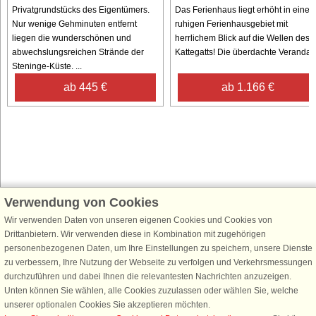
Privatgrundstücks des Eigentümers.
Das Ferienhaus liegt erhöht in eine
Nur wenige Gehminuten entfernt
ruhigen Ferienhausgebiet mit
liegen die wunderschönen und
herrlichem Blick auf die Wellen des
abwechslungsreichen Strände der
Kattegatts! Die überdachte Veranda ..
Steninge-Küste. ...
ab 445 €
ab 1.166 €
Verwendung von Cookies
Schließen Sie sich 100.000 Ferienhaus-Fans an
Wir verwenden Daten von unseren eigenen Cookies und Cookies von
Erhalten Sie einen
Willkommensgutschein von 25 €
für Ihren nächsten
Drittanbietern. Wir verwenden diese in Kombination mit zugehörigen
Ferienhausurlaub - melden Sie sich einfach für den DanCenter Newsletter
personenbezogenen Daten, um Ihre Einstellungen zu speichern, unsere Dienste
an. Verpassen Sie nie wieder exklusive Angebote, Gewinnspiele und
zu verbessern, Ihre Nutzung der Webseite zu verfolgen und Verkehrsmessungen
Urlaubstipps!
durchzuführen und dabei Ihnen die relevantesten Nachrichten anzuzeigen.
Unten können Sie wählen, alle Cookies zuzulassen oder wählen Sie, welche
unserer optionalen Cookies Sie akzeptieren möchten.