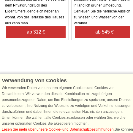
dem Privatgrundstück des
in ländlich grüner Umgebung.
Eigentümers, der gleich nebenan
Genießen Sie die herrliche Aussicht
wohnt. Von der Terrasse des Hauses
zu Wiesen und Wasser von der
aus kann man ...
Veranda ...
ab 312 €
ab 545 €
Verwendung von Cookies
Schließen Sie sich 100.000 Ferienhaus-Fans an
Wir verwenden Daten von unseren eigenen Cookies und Cookies von
Erhalten Sie einen
Willkommensgutschein von 25 €
für Ihren nächsten
Drittanbietern. Wir verwenden diese in Kombination mit zugehörigen
Ferienhausurlaub - melden Sie sich einfach für den DanCenter Newsletter
personenbezogenen Daten, um Ihre Einstellungen zu speichern, unsere Dienste
an. Verpassen Sie nie wieder exklusive Angebote, Gewinnspiele und
zu verbessern, Ihre Nutzung der Webseite zu verfolgen und Verkehrsmessungen
Urlaubstipps!
durchzuführen und dabei Ihnen die relevantesten Nachrichten anzuzeigen.
Unten können Sie wählen, alle Cookies zuzulassen oder wählen Sie, welche
unserer optionalen Cookies Sie akzeptieren möchten.
Lesen Sie mehr über unsere Cookie- und Datenschutzbestimmungen
.Sie können