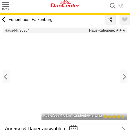
×
Menü
Suchen
Ferienhaus: Falkenberg
Urlaubsziele
Haus-Nr. 36364
Haus-Kategorie:
★★★
Weitere Urlaubsziele
Angebote
Inspiration
Kontakt
Gut zu wissen
Login
Küste/See 4,0 km
Kundenbewertung
Anreise & Dauer auswählen