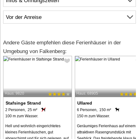
Infos & Öffnungszeiten
Vor der Anreise
Andere Gäste empfehlen diese Ferienhäuser in der
Umgebung von Falkenberg:
Haus: 9820
Haus: 68905
Stafsinge Strand
Ullared
2 Personen, 25 m²
6 Personen, 150 m²
100 m zum Wasser.
150 m zum Wasser.
Hell und wohnlich eingerichtetes
Geräumiges Ferienhaus auf einem
kleines Ferienhäuschen, gut
attraktiven Rasengrundstück mit
abgeschirmt und für sich gelegen, auf
Seeblick. Das freistehende Haus lieg