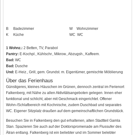
B
Badezimmer
W
Wohnzimmer
K
Küche
WC
WC
1 Wohnz.:
2 Betten, TV, Parabol
Pantry:
E-Kochpl., Kühlschr., Mikrow., Abzugsh., Kaffeem.
Bad:
WC
Bad:
Dusche
Und:
E-Heiz., Grill, gem. Grundst. m. Eigentümer, gemischte Möblierung
Über das Ferienhaus
Günstigeres, kleines Häuschen im Grünen, dennoch zentral im Ferienort
Falkenberg, mit Nähe zu allen Aktivitätsangeboten gelegen. Innen eher
funktional und schlicht, aber mit Geschmack eingerichtet. Offener
Wohn-/Schlafbereich mit Kochnische, zudem Duschbad und separates
WC. Eigener Sitzplatz draußen auf dem gemeinschaftlichen Grundstück.
Besuchen Sie in Falkenberg den gut erhaltenen, alten Stadtteil Gamla
Stan. Spazieren Sie auch auf der Doktorspromenade am Flussufer des
Ätran entlang. Falkenberg ist ein beliebter und im Sommer belebter