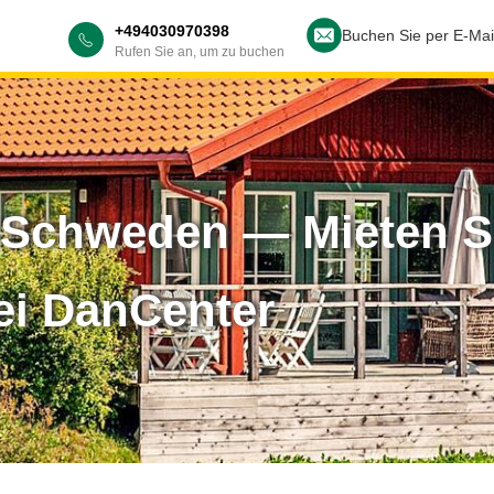
+494030970398
Buchen Sie per E-Mai
Rufen Sie an, um zu buchen
n Schweden — Mieten S
ei DanCenter