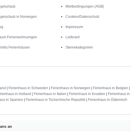
gelurlaub
Mietbedingungen (AGB)
gelurlaub in Norwegen
Cookies/Datenschutz
og
Impressum
aum Ferienwohnumgen
Lieferant
lvilla Ferienhäuser
Sternekategorien
land
|
Ferienhaus in Schweden
|
Ferienhaus in Norwegen
|
Ferienhaus in Belgien
|
rienhaus in Holland
|
Ferienhaus in Italien
|
Ferienhaus in Kroatien
|
Ferienhaus in 
aus in Spanien
|
Ferienhaus in Tschechische Republik
|
Ferienhaus in Österreich
Fans an