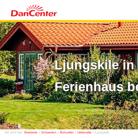
Ljungskile i
Ferienhaus b
Sie sind hier:
Startseite
>
Schweden
>
Bohuslän
>
Uddevalla
> Ljungskile