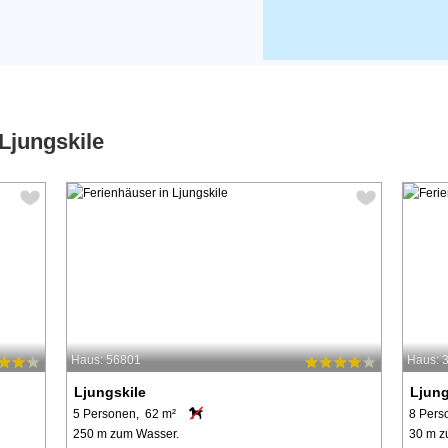
Ljungskile
Haus: 56801
Haus: 
Ljungskile
Ljung
5 Personen, 62 m²
8 Pers
250 m zum Wasser.
30 m z