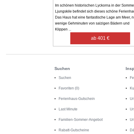
Im schönen historischen Lyckorna in der Somme
Ljungskile befindet sich dieses schöne Ferienha
Das Haus hat eine fantastische Lage am Meer, n
wenige Gehminuten von salzigen Bädern und
Klippen ...
ab 401 €
Suchen
Insp
Suchen
Fe
Favoriten (0)
Ku
Ferienhaus-Gutschein
Ur
Last Minute
Ur
Familien-Sommer-Angebot
Ur
Rabatt-Gutscheine
Dä