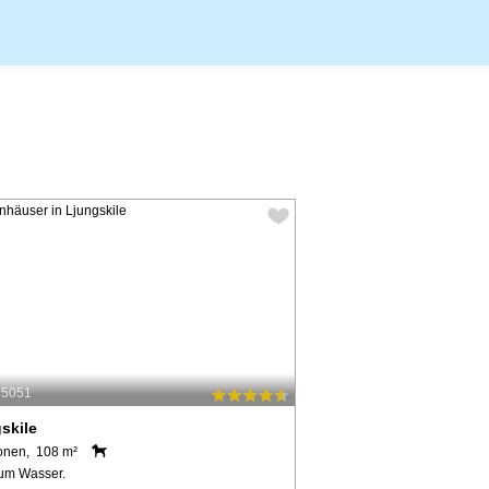
35051
skile
onen, 108 m²
um Wasser.