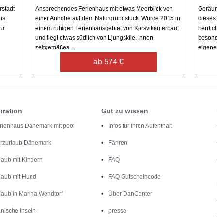
rstadt
Ansprechendes Ferienhaus mit etwas Meerblick von
Geräum
us.
einer Anhöhe auf dem Naturgrundstück. Wurde 2015 in
dieses
ur
einem ruhigen Ferienhausgebiet von Korsviken erbaut
herrlic
und liegt etwas südlich von Ljungskile. Innen
besonde
zeitgemäßes ...
eigener
ab 574 €
iration
Gut zu wissen
rienhaus Dänemark mit pool
Infos für Ihren Aufenthalt
rzurlaub Dänemark
Fähren
laub mit Kindern
FAQ
laub mit Hund
FAQ Gutscheincode
laub in Marina Wendtorf
Über DanCenter
nische Inseln
presse