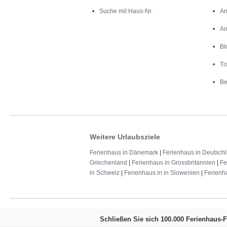
Suche mit Haus-Nr.
An
An
Bl
Tr
Be
Weitere Urlaubsziele
Ferienhaus in Dänemark
|
Ferienhaus in Deutsch
Griechenland
|
Ferienhaus in Grossbritannien
|
Fe
in Schweiz
|
Ferienhaus in in Slowenien
|
Ferienh
Schließen Sie sich 100.000 Ferienhaus-