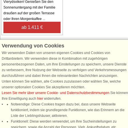
Vierydsviken! Genießen Sie den
Sonnenuntergang mit der Familie
draußen auf der großen Terrasse
oder Ihren Morgenkaffee ...
ab 1.411 €
Verwendung von Cookies
Wir verwenden Daten von unseren eigenen Cookies und Cookies von
Schließen Sie sich 100.000 Ferienhaus-Fans an
Drittanbietern. Wir verwenden diese in Kombination mit zugehörigen
personenbezogenen Daten, um Ihre Einstellungen zu speichern, unsere Dienste
Erhalten Sie einen
Willkommensgutschein von 25 €
für Ihren nächsten
zu verbessern, Ihre Nutzung der Webseite zu verfolgen und Verkehrsmessungen
Ferienhausurlaub - melden Sie sich einfach für den DanCenter Newsletter
durchzuführen und dabei Ihnen die relevantesten Nachrichten anzuzeigen.
an. Verpassen Sie nie wieder exklusive Angebote, Gewinnspiele und
Unten können Sie wählen, alle Cookies zuzulassen oder wählen Sie, welche
Urlaubstipps!
unserer optionalen Cookies Sie akzeptieren möchten.
Lesen Sie mehr über unsere Cookie- und Datenschutzbestimmungen
.Sie können
Ihre Einwilligung auch
hier
widerrufen.
Notwendige: Diese Cookies tragen dazu bei, dass unsere Webseite
funktioniert, indem sie grundlegende Funktionen, wie das Erinnern an die
Newsletter abonnieren
Liste der Lieblingshäuser, aktivieren.
Funktionell: Diese werden verwendet, um Ihre Sucheinstellungen zu
speichern, sowie die Anzahl der Personen, Vieh, Ankunftsdatum, etc.