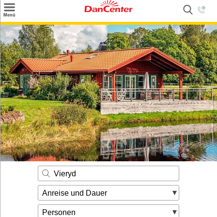
×
Menü
Suchen
Urlaubsziele
Weitere Urlaubsziele
Angebote
Inspiration
Kontakt
Gut zu wissen
Login
Vieryd
Anreise und Dauer
Personen