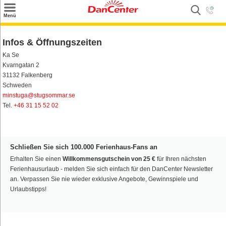
×
Menü
Suchen
Infos & Öffnungszeiten
Urlaubsziele
Ka Se
Kvarngatan 2
Weitere Urlaubsziele
31132 Falkenberg
Schweden
Angebote
minstuga@stugsommar.se
Tel.
+46 31 15 52 02
Inspiration
Kontakt
Schließen Sie sich 100.000 Ferienhaus-Fans an
Gut zu wissen
Erhalten Sie einen
Willkommensgutschein von 25 €
für Ihren nächsten
Ferienhausurlaub - melden Sie sich einfach für den DanCenter Newsletter
Login
an. Verpassen Sie nie wieder exklusive Angebote, Gewinnspiele und
Urlaubstipps!