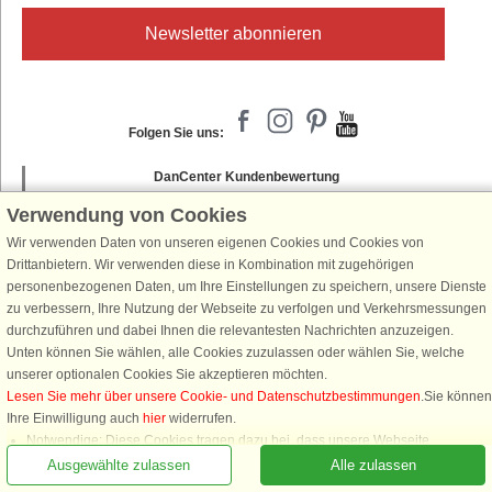
Newsletter abonnieren
Folgen Sie uns:
DanCenter Kundenbewertung
4,1 von 5
Verwendung von Cookies
basierend auf mehr 135.870 Kundenbewertungen
Wir verwenden Daten von unseren eigenen Cookies und Cookies von
Drittanbietern. Wir verwenden diese in Kombination mit zugehörigen
personenbezogenen Daten, um Ihre Einstellungen zu speichern, unsere Dienste
zu verbessern, Ihre Nutzung der Webseite zu verfolgen und Verkehrsmessungen
durchzuführen und dabei Ihnen die relevantesten Nachrichten anzuzeigen.
Unten können Sie wählen, alle Cookies zuzulassen oder wählen Sie, welche
unserer optionalen Cookies Sie akzeptieren möchten.
Lesen Sie mehr über unsere Cookie- und Datenschutzbestimmungen
.Sie können
Rufen Sie an, um zu buchen
Ihre Einwilligung auch
hier
widerrufen.
Notwendige: Diese Cookies tragen dazu bei, dass unsere Webseite
funktioniert, indem sie grundlegende Funktionen, wie das Erinnern an die
Ausgewählte zulassen
Alle zulassen
Liste der Lieblingshäuser, aktivieren.