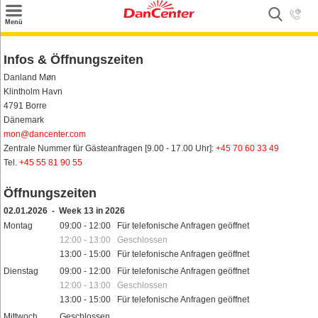
×
Menü
Suchen
Infos & Öffnungszeiten
Urlaubsziele
Danland Møn
Klintholm Havn
Weitere Urlaubsziele
4791 Borre
Dänemark
Angebote
mon@dancenter.com
Zentrale Nummer für Gästeanfragen [9.00 - 17.00 Uhr]:
+45 70 60 33 49
Inspiration
Tel.
+45 55 81 90 55
Kontakt
Öffnungszeiten
Gut zu wissen
02.01.2026 - Week 13 in 2026
Montag
09:00 - 12:00 Für telefonische Anfragen geöffnet
Login
12:00 - 13:00 Geschlossen
13:00 - 15:00 Für telefonische Anfragen geöffnet
Dienstag
09:00 - 12:00 Für telefonische Anfragen geöffnet
12:00 - 13:00 Geschlossen
13:00 - 15:00 Für telefonische Anfragen geöffnet
Mittwoch
Geschlossen