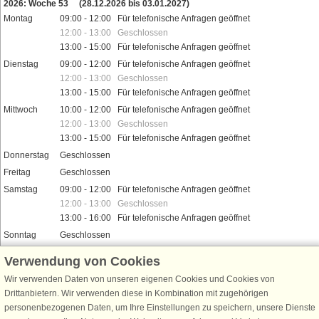
2026: Woche 53
(28.12.2026 bis 03.01.2027)
Montag
09:00 - 12:00 Für telefonische Anfragen geöffnet
12:00 - 13:00 Geschlossen
13:00 - 15:00 Für telefonische Anfragen geöffnet
Dienstag
09:00 - 12:00 Für telefonische Anfragen geöffnet
12:00 - 13:00 Geschlossen
13:00 - 15:00 Für telefonische Anfragen geöffnet
Mittwoch
10:00 - 12:00 Für telefonische Anfragen geöffnet
12:00 - 13:00 Geschlossen
13:00 - 15:00 Für telefonische Anfragen geöffnet
Donnerstag
Geschlossen
Freitag
Geschlossen
Samstag
09:00 - 12:00 Für telefonische Anfragen geöffnet
12:00 - 13:00 Geschlossen
13:00 - 16:00 Für telefonische Anfragen geöffnet
Sonntag
Geschlossen
Feiertage
Verwendung von Cookies
Wir verwenden Daten von unseren eigenen Cookies und Cookies von
Drittanbietern. Wir verwenden diese in Kombination mit zugehörigen
Schließen Sie sich 100.000 Ferienhaus-Fans an
personenbezogenen Daten, um Ihre Einstellungen zu speichern, unsere Dienste
Erhalten Sie einen
Willkommensgutschein von 25 €
für Ihren nächsten