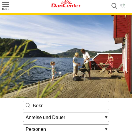
×
Menü
Suchen
Urlaubsziele
Weitere Urlaubsziele
Angebote
Inspiration
Kontakt
Gut zu wissen
Login
Bokn
Anreise und Dauer
Personen