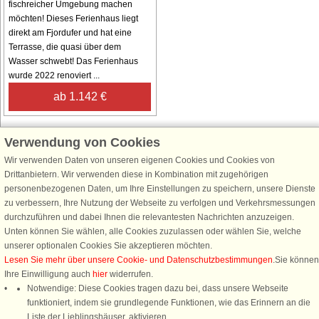
fischreicher Umgebung machen
möchten! Dieses Ferienhaus liegt
direkt am Fjordufer und hat eine
Terrasse, die quasi über dem
Wasser schwebt! Das Ferienhaus
wurde 2022 renoviert ...
ab 1.142 €
Verwendung von Cookies
Wir verwenden Daten von unseren eigenen Cookies und Cookies von
Schließen Sie sich 100.000 Ferienhaus-Fans an
Drittanbietern. Wir verwenden diese in Kombination mit zugehörigen
personenbezogenen Daten, um Ihre Einstellungen zu speichern, unsere Dienste
Erhalten Sie einen
Willkommensgutschein von 25 €
für Ihren nächsten
zu verbessern, Ihre Nutzung der Webseite zu verfolgen und Verkehrsmessungen
Ferienhausurlaub - melden Sie sich einfach für den DanCenter Newsletter
durchzuführen und dabei Ihnen die relevantesten Nachrichten anzuzeigen.
an. Verpassen Sie nie wieder exklusive Angebote, Gewinnspiele und
Unten können Sie wählen, alle Cookies zuzulassen oder wählen Sie, welche
Urlaubstipps!
unserer optionalen Cookies Sie akzeptieren möchten.
Lesen Sie mehr über unsere Cookie- und Datenschutzbestimmungen
.Sie können
Ihre Einwilligung auch
hier
widerrufen.
Notwendige: Diese Cookies tragen dazu bei, dass unsere Webseite
funktioniert, indem sie grundlegende Funktionen, wie das Erinnern an die
Newsletter abonnieren
Liste der Lieblingshäuser, aktivieren.