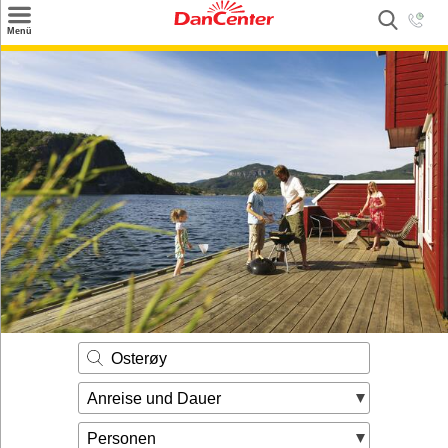
×
Menü
Suchen
Urlaubsziele
Weitere Urlaubsziele
Angebote
Inspiration
Kontakt
Gut zu wissen
Login
Osterøy
Anreise und Dauer
Personen