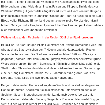
mit Heide, offenen Feldern und Wiesen sowie Küstenlandschaft wie aus dem
Bilderbuch, mit einer Vielzahl an Inseln, Felsen und Klippen. Ein ideales, vor
Wind und Wetter gut geschütztes Angelrevier! Nicht weit vom Zentrum Bergens
befindet man sich bereits in ländlicher Umgebung, ideal für Ausflüge in die Natur.
Etwas weiter Richtung Binnenland beginnt eine reizvolle Fjordlandschaft mit
hohem Gebirge und stillen, tiefen Fjorden. Über Brücken und per Fähren ist dies
alles miteinander verbunden und erreichbar.
Weitere Infos zu den Fischarten in der Region Südliches Fjordnorwegen
BERGEN: Die Stadt Bergen ist die Hauptstadt der Provinz Hordaland Fylke und
wird auch als Stadt zwischen den 7 Hügeln und als Hauptstadt der Region
Vestlandet bezeichnet. Die Stadt wurde einst im Jahre 1070 von Olav Kyrre
gegründet, damals unter dem Namen Bjørgvin, was soviel bedeutet wie ”grüne
Wiese zwischen den Bergen”. Bereits sehr früh in ihrer Geschichte gehörte die
Stadt zu den führenden Handels- und Hafenstädten des Landes. Sie war sogar
eine Zeit lang Hauptstadt und bis ins 17. Jahrhundert die größte Stadt des
Nordens. Heute ist sie die zweitgrößte Stadt Norwegens.
Bergen zählte zu den Hansestädten, deren Wohlstand im stark ansteigenden
Handel gründeten. Spazieren Sie im historischen Hafenviertel an den alten
Speicherhäusern Bryggehusene an der Landungsbrücke vorbei zur unter
Denkmalschutz stehenden Festung Bergenhus. Das alte Hafenviertel Bryggen
steht auf der Weltkulturerbeliste der UNESCO. Besuchen Sie den Marktplatz