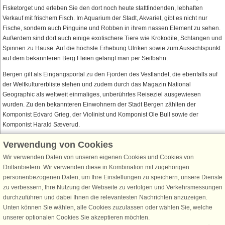
Fisketorget und erleben Sie den dort noch heute stattfindenden, lebhaften
Verkauf mit frischem Fisch. Im Aquarium der Stadt, Akvariet, gibt es nicht nur
Fische, sondern auch Pinguine und Robben in ihrem nassen Element zu sehen.
Außerdem sind dort auch einige exotischere Tiere wie Krokodile, Schlangen und
Spinnen zu Hause. Auf die höchste Erhebung Ulriken sowie zum Aussichtspunkt
auf dem bekannteren Berg Fløien gelangt man per Seilbahn.
Bergen gilt als Eingangsportal zu den Fjorden des Vestlandet, die ebenfalls auf
der Weltkulturerbliste stehen und zudem durch das Magazin National
Geographic als weltweit einmaliges, unberührtes Reiseziel ausgewiesen
wurden. Zu den bekannteren Einwohnern der Stadt Bergen zählten der
Komponist Edvard Grieg, der Violinist und Komponist Ole Bull sowie der
Komponist Harald Sæverud.
Verwendung von Cookies
Wir verwenden Daten von unseren eigenen Cookies und Cookies von
Schließen Sie sich 100.000 Ferienhaus-Fans an
Drittanbietern. Wir verwenden diese in Kombination mit zugehörigen
personenbezogenen Daten, um Ihre Einstellungen zu speichern, unsere Dienste
Erhalten Sie einen
Willkommensgutschein von 25 €
für Ihren nächsten
zu verbessern, Ihre Nutzung der Webseite zu verfolgen und Verkehrsmessungen
Ferienhausurlaub - melden Sie sich einfach für den DanCenter Newsletter
durchzuführen und dabei Ihnen die relevantesten Nachrichten anzuzeigen.
an. Verpassen Sie nie wieder exklusive Angebote, Gewinnspiele und
Unten können Sie wählen, alle Cookies zuzulassen oder wählen Sie, welche
Urlaubstipps!
unserer optionalen Cookies Sie akzeptieren möchten.