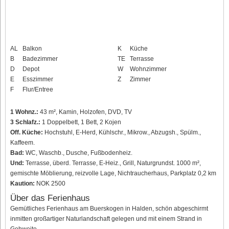
AL
Balkon
K
Küche
B
Badezimmer
TE
Terrasse
D
Depot
W
Wohnzimmer
E
Esszimmer
Z
Zimmer
F
Flur/Entree
1 Wohnz.:
43 m², Kamin, Holzofen, DVD, TV
3 Schlafz.:
1 Doppelbett, 1 Bett, 2 Kojen
Off. Küche:
Hochstuhl, E-Herd, Kühlschr., Mikrow., Abzugsh., Spülm.,
Kaffeem.
Bad:
WC, Waschb., Dusche, Fußbodenheiz.
Und:
Terrasse, überd. Terrasse, E-Heiz., Grill, Naturgrundst. 1000 m²,
gemischte Möblierung, reizvolle Lage, Nichtraucherhaus, Parkplatz 0,2 km
Kaution:
NOK 2500
Über das Ferienhaus
Gemütliches Ferienhaus am Buerskogen in Halden, schön abgeschirmt
inmitten großartiger Naturlandschaft gelegen und mit einem Strand in
Gehweite.