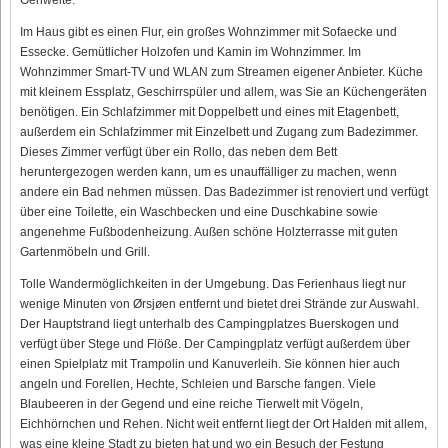
Im Haus gibt es einen Flur, ein großes Wohnzimmer mit Sofaecke und
Essecke. Gemütlicher Holzofen und Kamin im Wohnzimmer. Im
Wohnzimmer Smart-TV und WLAN zum Streamen eigener Anbieter. Küche
mit kleinem Essplatz, Geschirrspüler und allem, was Sie an Küchengeräten
benötigen. Ein Schlafzimmer mit Doppelbett und eines mit Etagenbett,
außerdem ein Schlafzimmer mit Einzelbett und Zugang zum Badezimmer.
Dieses Zimmer verfügt über ein Rollo, das neben dem Bett
heruntergezogen werden kann, um es unauffälliger zu machen, wenn
andere ein Bad nehmen müssen. Das Badezimmer ist renoviert und verfügt
über eine Toilette, ein Waschbecken und eine Duschkabine sowie
angenehme Fußbodenheizung. Außen schöne Holzterrasse mit guten
Gartenmöbeln und Grill.
Tolle Wandermöglichkeiten in der Umgebung. Das Ferienhaus liegt nur
wenige Minuten von Ørsjøen entfernt und bietet drei Strände zur Auswahl.
Der Hauptstrand liegt unterhalb des Campingplatzes Buerskogen und
verfügt über Stege und Flöße. Der Campingplatz verfügt außerdem über
einen Spielplatz mit Trampolin und Kanuverleih. Sie können hier auch
angeln und Forellen, Hechte, Schleien und Barsche fangen. Viele
Blaubeeren in der Gegend und eine reiche Tierwelt mit Vögeln,
Eichhörnchen und Rehen. Nicht weit entfernt liegt der Ort Halden mit allem,
was eine kleine Stadt zu bieten hat und wo ein Besuch der Festung