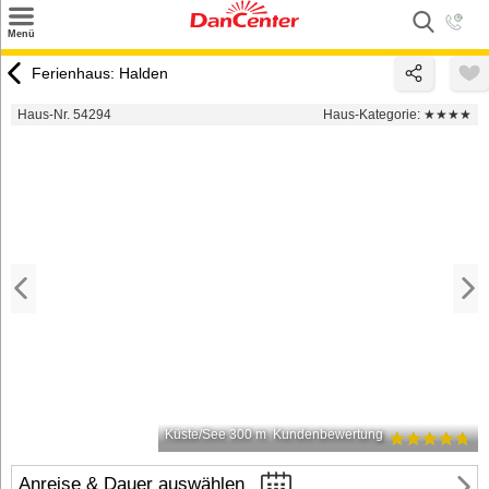
×
Menü
Suchen
Ferienhaus: Halden
Urlaubsziele
Haus-Nr. 54294
Haus-Kategorie:
★★★★
Weitere Urlaubsziele
Angebote
Inspiration
Kontakt
Gut zu wissen
Login
Küste/See 300 m
Kundenbewertung
Anreise & Dauer auswählen