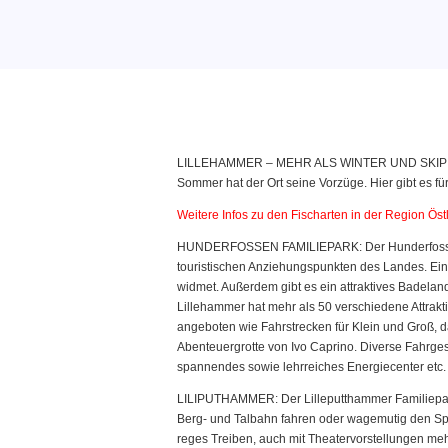
LILLEHAMMER – MEHR ALS WINTER UND SKIPISTEN D
Sommer hat der Ort seine Vorzüge. Hier gibt es f
Weitere Infos zu den Fischarten in der Region Ös
HUNDERFOSSEN FAMILIEPARK: Der Hunderfossen F
touristischen Anziehungspunkten des Landes. Eine
widmet. Außerdem gibt es ein attraktives Badelan
Lillehammer hat mehr als 50 verschiedene Attrakti
angeboten wie Fahrstrecken für Klein und Groß, d
Abenteuergrotte von Ivo Caprino. Diverse Fahrges
spannendes sowie lehrreiches Energiecenter etc. 
LILIPUTHAMMER: Der Lilleputthammer Familiepark 
Berg- und Talbahn fahren oder wagemutig den Spr
reges Treiben, auch mit Theatervorstellungen meh