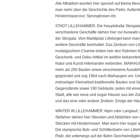
Alle Attraktion wurden hier speziell auf kleine B
man mehr über die Geschichte des Parks. Außerde
Hindernisparcour, Sprungkissen etc.
STADT LILLEHAMMER: Die Hauptstraße Storgata in 
verschiedene Geschäfte stehen hier zur Auswahl 
der Storgata. Vom Marktplatz Lilletorget kann m
weitere Geschäfte beinhaltet. Das Zentrum von Li
nostalgischem Charme bilden hier den Rahmen für
Geschenk- und Deko-Artikel im weithin bekannten
Natur und Kunst miteinander verbinden. MAIHAUG
mehr als 200 Bauten sowie verschiedene Ausstell
gegründet und zog 1904 nach Maihaugen um. Unter
mühseliger Kleinarbeit traditionelle Bauten un
Gegenstände sowie 190 Gebäude, jedes mit einer
Stadt, alte wie neue und sogar Häuser aus der Z
und das eine oder andere Zicklein. Einige der H
WINTER IN LILLEHAMMER: Alpin oder Langlauf, S
Skifahrer stehen hier Strecken und Abfahrten von 
Strecken mit Hindernissen. Man kann hier sogar a
Die olympische Bob- und Schlittenbahn von Lille
Platz, die unterwegs auf der Bahn Geschwindigkei