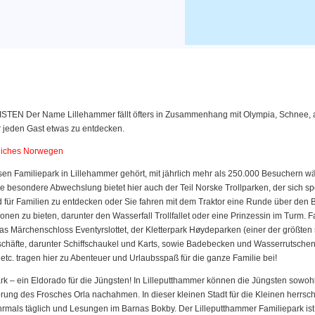
er Name Lillehammer fällt öfters in Zusammenhang mit Olympia, Schnee, alpi
ür jeden Gast etwas zu entdecken.
tliches Norwegen
amiliepark in Lillehammer gehört, mit jährlich mehr als 250.000 Besuchern w
 besondere Abwechslung bietet hier auch der Teil Norske Trollparken, der sich sp
d für Familien zu entdecken oder Sie fahren mit dem Traktor eine Runde über den
onen zu bieten, darunter den Wasserfall Trollfallet oder eine Prinzessin im Turm. 
as Märchenschloss Eventyrslottet, der Kletterpark Høydeparken (einer der größten 
chäfte, darunter Schiffschaukel und Karts, sowie Badebecken und Wasserrutschen,
etc. tragen hier zu Abenteuer und Urlaubsspaß für die ganze Familie bei!
– ein Eldorado für die Jüngsten! In Lilleputthammer können die Jüngsten sowohl 
ung des Frosches Orla nachahmen. In dieser kleinen Stadt für die Kleinen herrs
rmals täglich und Lesungen im Barnas Bokby. Der Lilleputthammer Familiepark ist e