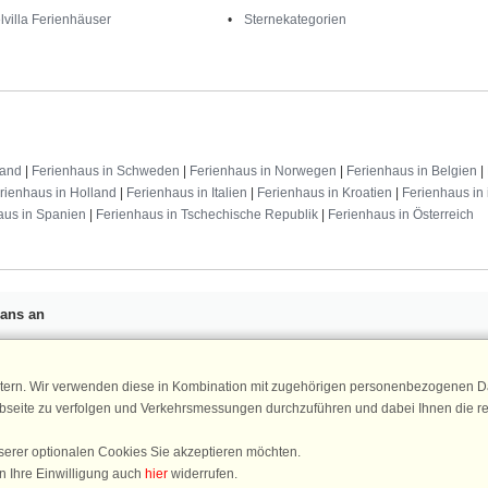
lvilla Ferienhäuser
Sternekategorien
land
|
Ferienhaus in Schweden
|
Ferienhaus in Norwegen
|
Ferienhaus in Belgien
|
rienhaus in Holland
|
Ferienhaus in Italien
|
Ferienhaus in Kroatien
|
Ferienhaus in 
aus in Spanien
|
Ferienhaus in Tschechische Republik
|
Ferienhaus in Österreich
Fans an
n 25 €
für Ihren nächsten
ür den DanCenter Newsletter an.
Newsletter
tern. Wir verwenden diese in Kombination mit zugehörigen personenbezogenen Da
, Gewinnspiele und Urlaubstipps!
ebseite zu verfolgen und Verkehrsmessungen durchzuführen und dabei Ihnen die r
serer optionalen Cookies Sie akzeptieren möchten.
n Ihre Einwilligung auch
hier
widerrufen.