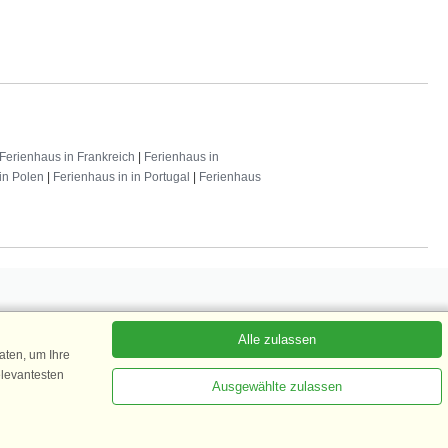
Ferienhaus in Frankreich
|
Ferienhaus in
in Polen
|
Ferienhaus in in Portugal
|
Ferienhaus
Alle zulassen
 abonnieren
ten, um Ihre
elevantesten
Ausgewählte zulassen