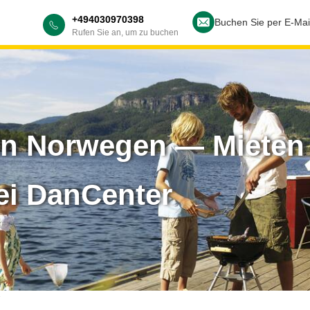
+494030970398
Buchen Sie per E-Mai
Rufen Sie an, um zu buchen
in Norwegen — Mieten 
ei DanCenter