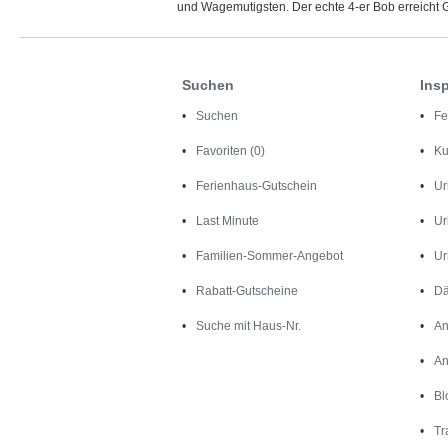
und Wagemutigsten. Der echte 4-er Bob erreicht G
Suchen
Insp
Suchen
Fe
Favoriten (0)
Ku
Ferienhaus-Gutschein
Ur
Last Minute
Ur
Familien-Sommer-Angebot
Ur
Rabatt-Gutscheine
Dä
Suche mit Haus-Nr.
An
An
Bl
Tr