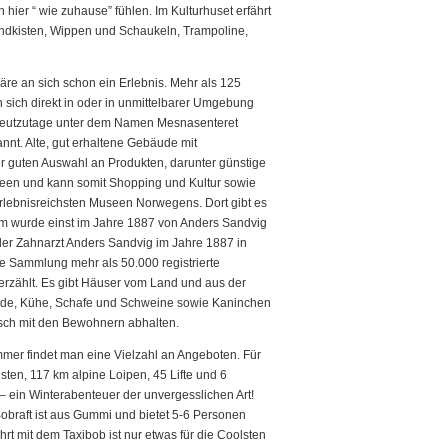
hier “ wie zuhause” fühlen. Im Kulturhuset erfährt
andkisten, Wippen und Schaukeln, Trampoline,
e an sich schon ein Erlebnis. Mehr als 125
sich direkt in oder in unmittelbarer Umgebung
as heutzutage unter dem Namen Mesnasenteret
nnt. Alte, gut erhaltene Gebäude mit
r guten Auswahl an Produkten, darunter günstige
useen und kann somit Shopping und Kultur sowie
lebnisreichsten Museen Norwegens. Dort gibt es
um wurde einst im Jahre 1887 von Anders Sandvig
er Zahnarzt Anders Sandvig im Jahre 1887 in
 Sammlung mehr als 50.000 registrierte
rzählt. Es gibt Häuser vom Land und aus der
ferde, Kühe, Schafe und Schweine sowie Kaninchen
usch mit den Bewohnern abhalten.
r findet man eine Vielzahl an Angeboten. Für
sten, 117 km alpine Loipen, 45 Lifte und 6
– ein Winterabenteuer der unvergesslichen Art!
obraft ist aus Gummi und bietet 5-6 Personen
t mit dem Taxibob ist nur etwas für die Coolsten