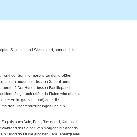
ne Skipisten und Wintersport, aber auch im
ährend der Sommermonate, zu den größten
eziell den urigen, nordischen Sagenfiguren
 Bauernhof. Der Hunderfossen Familiepark bei
Familienrafting durch reißende Fluten wird ebenso
seiner Art im ganzen Land) oder die
 Artisten, Theateraufführungen und ein
Zug als auch Auto, Boot, Riesenrad, Karussell,
cht während der Saison von morgens bis abends
in Eldorado für die jüngsten Familienmitglieder!