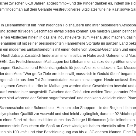
esucher zwischen 0-10 Jahren abgestimmt – und die Kinder danken es, indem sie sich 
m findet man auf dem Gelände verstreut diverse Sitzplätze für eine Rast sowie S
Lillehammer ist mit ihren niedrigen Holzhäusern und ihrer besonderen Atmosphär
und sollten für jeden Geschmack etwas bieten können. Die meisten Läden befinden 
an einen Abstecher hinein in das alte Industrieviertel zum Mesna Brug machen, d
llehammer ist mit seiner preisgekrönten Flaniermeile Storgata im ganzen Land beka
 ein modernes Einkaufserlebnis mit einer Reihe von Spezial-Geschäften und eine
 Husflidutsalg. Zusätzlich findet man in unmittelbarer Nähe auch Galerien und M
EN: Das Freilichtmuseum Maihaugen bei Lillehammer zählt zu den größten und er
ungen, Gaststätten und Erlebnisangebote für jedes Alter zu entdecken. Das Muse
 dem Motto “Wer große Ziele erreichen will, muss sich in Geduld üben” begann d
d Gegenstände aus dem Tal Gudbrandsdalen zusammenzutragen. Heute umfasst diese
 eigenen Geschichte. Hier im Maihaugen werden diese Geschichten bewahrt und e
ukunft werden hier ausgestellt. Zwischen den Gebäuden weiden Tiere, darunter P
äuser sind während der Saison sogar “bewohnt” und man kann vielleicht einen Pla
chneeschuhe oder Schneehotel, Museum oder Shoppen – in der Region Lillehamme
olympischer Qualität zur Auswahl und sind leicht zugänglich, darunter 92 Abfahrtspi
n einen Fahrt mit Hundeschlitten durch das Gebirge Lillehammerfjellet teilnehmen 
hammer steht Besuchern die Spaß an Geschwindigkeit haben ebenfalls offen. Der B
ten bis 100 km/h und eine Beschleunigung von bis zu 3G erleben können. Eine Fahr