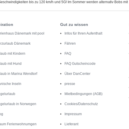
eschwindigkeiten bis zu 120 km/h und 5G! Im Sommer werden alternativ Bobs mit R
iration
Gut zu wissen
rienhaus Dänemark mit pool
Infos für Ihren Aufenthalt
rzurlaub Dänemark
Fähren
laub mit Kindern
FAQ
laub mit Hund
FAQ Gutscheincode
laub in Marina Wendtorf
Über DanCenter
nische Inseln
presse
gelurlaub
Mietbedingungen (AGB)
gelurlaub in Norwegen
Cookies/Datenschutz
og
Impressum
aum Ferienwohnumgen
Lieferant