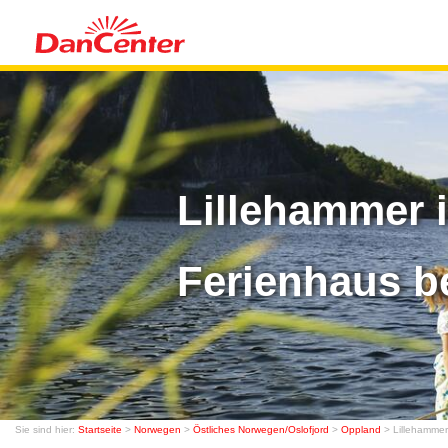
Lillehammer 
Ferienhaus b
Sie sind hier:
Startseite
>
Norwegen
>
Östliches Norwegen/Oslofjord
>
Oppland
> Lillehammer