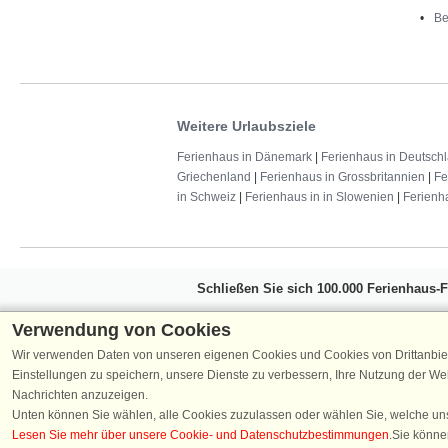
Be
Weitere Urlaubsziele
Ferienhaus in Dänemark
|
Ferienhaus in Deutsch
Griechenland
|
Ferienhaus in Grossbritannien
|
Fe
in Schweiz
|
Ferienhaus in in Slowenien
|
Ferienh
Schließen Sie sich 100.000 Ferienhaus-
Erhalten Sie einen
Willkommensgutschein vo
Verwendung von Cookies
Ferienhausurlaub - melden Sie sich einfach f
Wir verwenden Daten von unseren eigenen Cookies und Cookies von Drittanbie
Verpassen Sie nie wieder exklusive Angebote
Einstellungen zu speichern, unsere Dienste zu verbessern, Ihre Nutzung der W
Nachrichten anzuzeigen.
Unten können Sie wählen, alle Cookies zuzulassen oder wählen Sie, welche un
Lesen Sie mehr über unsere Cookie- und Datenschutzbestimmungen
.Sie könne