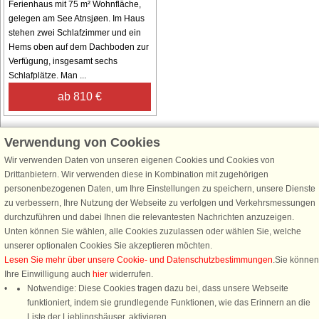
Ferienhaus mit 75 m² Wohnfläche,
gelegen am See Atnsjøen. Im Haus
stehen zwei Schlafzimmer und ein
Hems oben auf dem Dachboden zur
Verfügung, insgesamt sechs
Schlafplätze. Man ...
ab 810 €
Verwendung von Cookies
Wir verwenden Daten von unseren eigenen Cookies und Cookies von
Schließen Sie sich 100.000 Ferienhaus-Fans an
Drittanbietern. Wir verwenden diese in Kombination mit zugehörigen
personenbezogenen Daten, um Ihre Einstellungen zu speichern, unsere Dienste
Erhalten Sie einen
Willkommensgutschein von 25 €
für Ihren nächsten
zu verbessern, Ihre Nutzung der Webseite zu verfolgen und Verkehrsmessungen
Ferienhausurlaub - melden Sie sich einfach für den DanCenter Newsletter
durchzuführen und dabei Ihnen die relevantesten Nachrichten anzuzeigen.
an. Verpassen Sie nie wieder exklusive Angebote, Gewinnspiele und
Unten können Sie wählen, alle Cookies zuzulassen oder wählen Sie, welche
Urlaubstipps!
unserer optionalen Cookies Sie akzeptieren möchten.
Lesen Sie mehr über unsere Cookie- und Datenschutzbestimmungen
.Sie können
Ihre Einwilligung auch
hier
widerrufen.
Notwendige: Diese Cookies tragen dazu bei, dass unsere Webseite
funktioniert, indem sie grundlegende Funktionen, wie das Erinnern an die
Newsletter abonnieren
Liste der Lieblingshäuser, aktivieren.