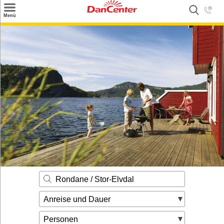
×
Menü
Suchen
Urlaubsziele
Weitere Urlaubsziele
Angebote
Inspiration
Kontakt
Gut zu wissen
Login
Rondane / Stor-Elvdal
Anreise und Dauer
Personen