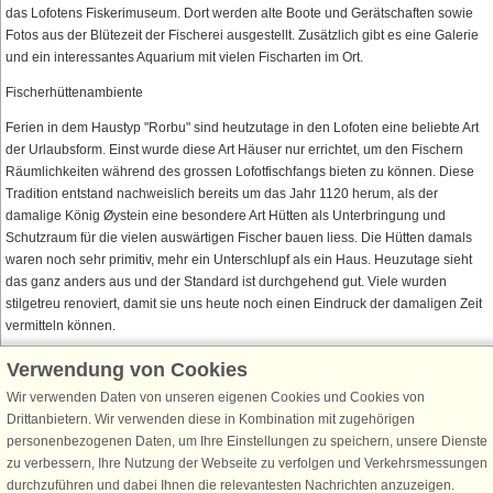
das Lofotens Fiskerimuseum. Dort werden alte Boote und Gerätschaften sowie
Fotos aus der Blütezeit der Fischerei ausgestellt. Zusätzlich gibt es eine Galerie
und ein interessantes Aquarium mit vielen Fischarten im Ort.
Fischerhüttenambiente
Ferien in dem Haustyp "Rorbu" sind heutzutage in den Lofoten eine beliebte Art
der Urlaubsform. Einst wurde diese Art Häuser nur errichtet, um den Fischern
Räumlichkeiten während des grossen Lofotfischfangs bieten zu können. Diese
Tradition entstand nachweislich bereits um das Jahr 1120 herum, als der
damalige König Øystein eine besondere Art Hütten als Unterbringung und
Schutzraum für die vielen auswärtigen Fischer bauen liess. Die Hütten damals
waren noch sehr primitiv, mehr ein Unterschlupf als ein Haus. Heuzutage sieht
das ganz anders aus und der Standard ist durchgehend gut. Viele wurden
stilgetreu renoviert, damit sie uns heute noch einen Eindruck der damaligen Zeit
vermitteln können.
Verwendung von Cookies
Wir verwenden Daten von unseren eigenen Cookies und Cookies von
Schließen Sie sich 100.000 Ferienhaus-Fans an
Drittanbietern. Wir verwenden diese in Kombination mit zugehörigen
personenbezogenen Daten, um Ihre Einstellungen zu speichern, unsere Dienste
Erhalten Sie einen
Willkommensgutschein von 25 €
für Ihren nächsten
zu verbessern, Ihre Nutzung der Webseite zu verfolgen und Verkehrsmessungen
Ferienhausurlaub - melden Sie sich einfach für den DanCenter Newsletter
durchzuführen und dabei Ihnen die relevantesten Nachrichten anzuzeigen.