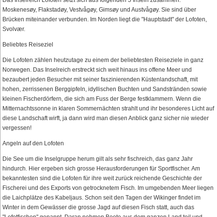
Moskenesøy, Flakstadøy, Vestvågøy, Gimsøy und Austvågøy. Sie sind über
Brücken miteinander verbunden. Im Norden liegt die "Hauptstadt" der Lofoten,
Svolvær.
Beliebtes Reiseziel
Die Lofoten zählen heutzutage zu einem der beliebtesten Reiseziele in ganz
Norwegen. Das Inselreich erstreckt sich weit hinaus ins offene Meer und
bezaubert jeden Besucher mit seiner faszinierenden Küstenlandschaft, mit
hohen, zerrissenen Berggipfeln, idyllischen Buchten und Sandstränden sowie
kleinen Fischerdörfern, die sich am Fuss der Berge festklammern. Wenn die
Mitternachtssonne in klaren Sommernächten strahlt und ihr besonderes Licht auf
diese Landschaft wirft, ja dann wird man diesen Anblick ganz sicher nie wieder
vergessen!
Angeln auf den Lofoten
Die See um die Inselgruppe herum gilt als sehr fischreich, das ganz Jahr
hindurch. Hier ergeben sich grosse Herausforderungen für Sportfischer. Am
bekanntesten sind die Lofoten für ihre weit zurück reichende Geschichte der
Fischerei und des Exports von getrocknetem Fisch. Im umgebenden Meer liegen
die Laichplätze des Kabeljaus. Schon seit den Tagen der Wikinger findet im
Winter in dem Gewässer die grosse Jagd auf diesen Fisch statt, auch das
"Lofotfischen" genannt. Daran nehmen Boote aus dem ganzen Land teil und