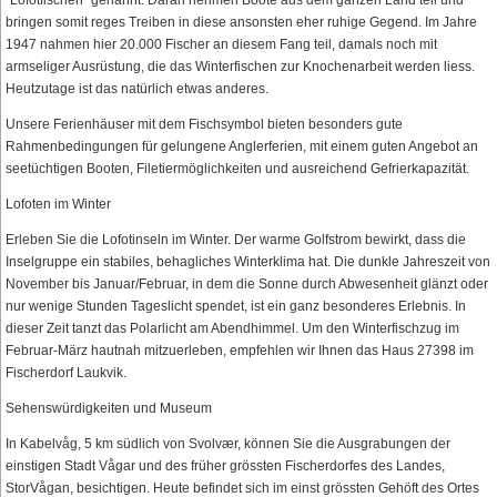
bringen somit reges Treiben in diese ansonsten eher ruhige Gegend. Im Jahre
1947 nahmen hier 20.000 Fischer an diesem Fang teil, damals noch mit
armseliger Ausrüstung, die das Winterfischen zur Knochenarbeit werden liess.
Heutzutage ist das natürlich etwas anderes.
Unsere Ferienhäuser mit dem Fischsymbol bieten besonders gute
Rahmenbedingungen für gelungene Anglerferien, mit einem guten Angebot an
seetüchtigen Booten, Filetiermöglichkeiten und ausreichend Gefrierkapazität.
Lofoten im Winter
Erleben Sie die Lofotinseln im Winter. Der warme Golfstrom bewirkt, dass die
Inselgruppe ein stabiles, behagliches Winterklima hat. Die dunkle Jahreszeit von
November bis Januar/Februar, in dem die Sonne durch Abwesenheit glänzt oder
nur wenige Stunden Tageslicht spendet, ist ein ganz besonderes Erlebnis. In
dieser Zeit tanzt das Polarlicht am Abendhimmel. Um den Winterfischzug im
Februar-März hautnah mitzuerleben, empfehlen wir Ihnen das Haus 27398 im
Fischerdorf Laukvik.
Sehenswürdigkeiten und Museum
In Kabelvåg, 5 km südlich von Svolvær, können Sie die Ausgrabungen der
einstigen Stadt Vågar und des früher grössten Fischerdorfes des Landes,
StorVågan, besichtigen. Heute befindet sich im einst grössten Gehöft des Ortes