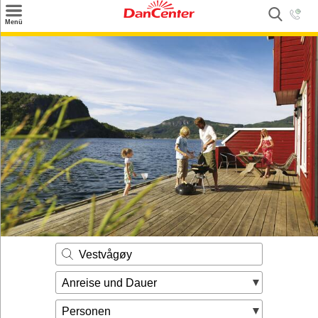
×
Menü
Suchen
Urlaubsziele
Weitere Urlaubsziele
Angebote
Inspiration
Kontakt
Gut zu wissen
Login
Vestvågøy
Anreise und Dauer
Personen