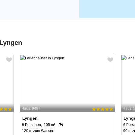
 Lyngen
Haus: 9487
Haus: 
Lyngen
Lyng
9 Personen, 105 m²
6 Pers
120 m zum Wasser.
90 m z