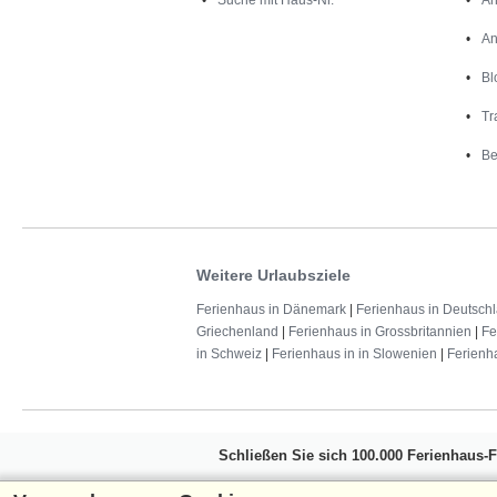
An
Bl
Tr
Be
Weitere Urlaubsziele
Ferienhaus in Dänemark
|
Ferienhaus in Deutsch
Griechenland
|
Ferienhaus in Grossbritannien
|
Fe
in Schweiz
|
Ferienhaus in in Slowenien
|
Ferienh
Schließen Sie sich 100.000 Ferienhaus-
Erhalten Sie einen
Willkommensgutschein vo