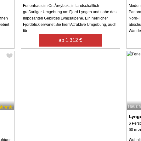
Ferienhaus im Ort Årøybukt, in landschaftlich
Modern
großartiger Umgebung am Fjord Lyngen und nahe des
Panora
ohnen
imposanten Gebirges Lyngsalpene. Ein herrlicher
Nord-F
Gebiet
Fjordblick erwartet Sie hier! Attraktive Umgebung, auch
abschü
für ...
Wander
ab 1.312 €
Haus: 
Lyng
6 Pers
60 m z
ruhiger
Wohnli