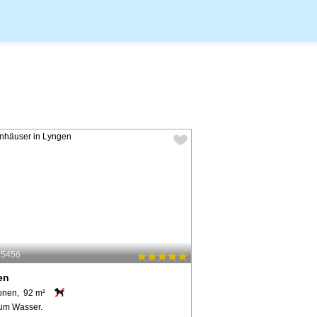
55456
en
onen, 92 m²
um Wasser.