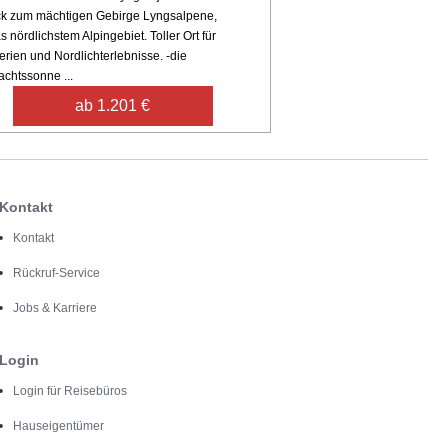
ck zum mächtigen Gebirge Lyngsalpene,
 nördlichstem Alpingebiet. Toller Ort für
erien und Nordlichterlebnisse. -die
achtssonne ...
ab 1.201 €
Kontakt
Kontakt
Rückruf-Service
Jobs & Karriere
Login
Login für Reisebüros
Hauseigentümer