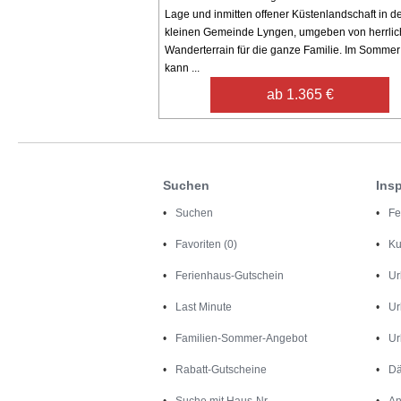
Lage und inmitten offener Küstenlandschaft in d
kleinen Gemeinde Lyngen, umgeben von herrli
Wanderterrain für die ganze Familie. Im Sommer
kann ...
ab 1.365 €
Suchen
Insp
Suchen
Fe
Favoriten (0)
Ku
Ferienhaus-Gutschein
Ur
Last Minute
Ur
Familien-Sommer-Angebot
Ur
Rabatt-Gutscheine
Dä
Suche mit Haus-Nr.
An