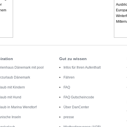
er
Ausbli
chem
Europas
Winterf
Mittern
iration
Gut zu wissen
rienhaus Dänemark mit pool
Infos für Ihren Aufenthalt
rzurlaub Dänemark
Fähren
laub mit Kindern
FAQ
laub mit Hund
FAQ Gutscheincode
laub in Marina Wendtorf
Über DanCenter
nische Inseln
presse
gelurlaub
Mietbedingungen (AGB)