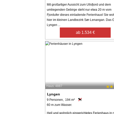
Mit großartiger Aussicht zum Ullsfjord und dem
umliegenden Gebirge steht nur etwa 20 m vom
Fjordufer dieses einladende Ferienhaus! Sie w
hier im kleinen Landbezirk Sør-Lenangan. Das 
Lyngen ...
ab 1.534 €
Haus: 4887
Lyngen
9 Personen, 194 m²
60 m zum Wasser.
Hell und wohnlich eingerichtetes Ferienhaus in 