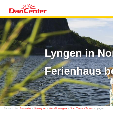
Lyngen in No
Ferienhaus b
Sie sind hier:
Startseite
>
Norwegen
>
Nord-Norwegen
>
Nord Troms - Troms
> Lyngen