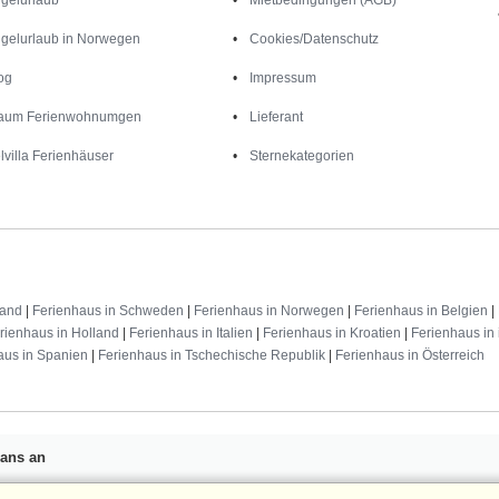
gelurlaub in Norwegen
Cookies/Datenschutz
og
Impressum
aum Ferienwohnumgen
Lieferant
lvilla Ferienhäuser
Sternekategorien
land
|
Ferienhaus in Schweden
|
Ferienhaus in Norwegen
|
Ferienhaus in Belgien
|
rienhaus in Holland
|
Ferienhaus in Italien
|
Ferienhaus in Kroatien
|
Ferienhaus in 
aus in Spanien
|
Ferienhaus in Tschechische Republik
|
Ferienhaus in Österreich
Fans an
n 25 €
für Ihren nächsten