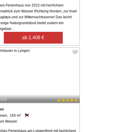
es Ferienhaus von 2022 mit herrlichem
mablick zum Wasser Richtung Norden, zur Insel
ugløya und zur Mitternachtssonne! Das leicht
ssige Naturgrundstück bietet zudem ein
gebiet ...
ab 1.408 €
9433
en
onen, 165 m²
um Wasser.
ches Ferienhaus am Lyngenfjord mit herrlichem