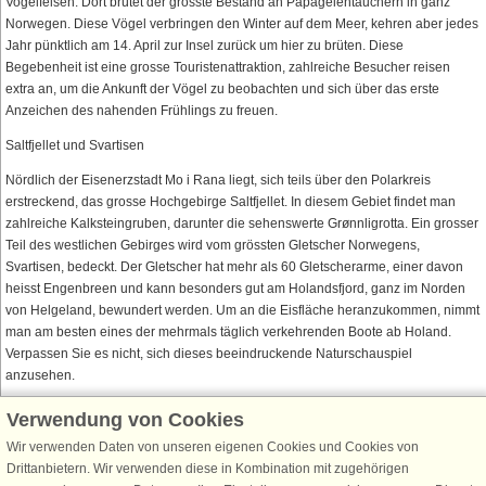
Vogelfelsen. Dort brütet der grösste Bestand an Papageientauchern in ganz
Norwegen. Diese Vögel verbringen den Winter auf dem Meer, kehren aber jedes
Jahr pünktlich am 14. April zur Insel zurück um hier zu brüten. Diese
Begebenheit ist eine grosse Touristenattraktion, zahlreiche Besucher reisen
extra an, um die Ankunft der Vögel zu beobachten und sich über das erste
Anzeichen des nahenden Frühlings zu freuen.
Saltfjellet und Svartisen
Nördlich der Eisenerzstadt Mo i Rana liegt, sich teils über den Polarkreis
erstreckend, das grosse Hochgebirge Saltfjellet. In diesem Gebiet findet man
zahlreiche Kalksteingruben, darunter die sehenswerte Grønnligrotta. Ein grosser
Teil des westlichen Gebirges wird vom grössten Gletscher Norwegens,
Svartisen, bedeckt. Der Gletscher hat mehr als 60 Gletscherarme, einer davon
heisst Engenbreen und kann besonders gut am Holandsfjord, ganz im Norden
von Helgeland, bewundert werden. Um an die Eisfläche heranzukommen, nimmt
man am besten eines der mehrmals täglich verkehrenden Boote ab Holand.
Verpassen Sie es nicht, sich dieses beeindruckende Naturschauspiel
anzusehen.
Verwendung von Cookies
Wir verwenden Daten von unseren eigenen Cookies und Cookies von
Schließen Sie sich 100.000 Ferienhaus-Fans an
Drittanbietern. Wir verwenden diese in Kombination mit zugehörigen