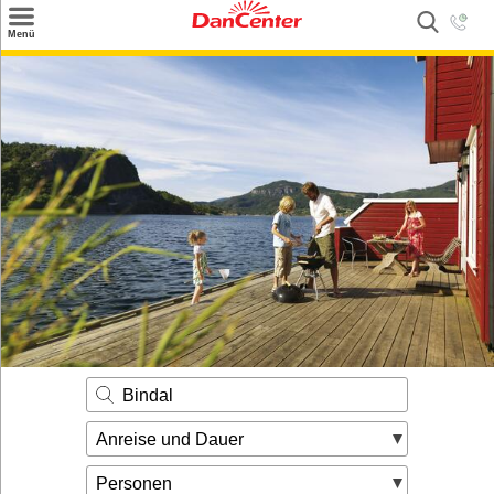
×
Menü
Suchen
Urlaubsziele
Weitere Urlaubsziele
Angebote
Inspiration
Kontakt
Gut zu wissen
Login
Bindal
Anreise und Dauer
Personen