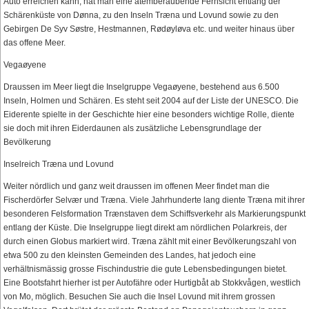
Auto erreichen kann, hat man eine atemberaubende Fernsicht entlang der
Schärenküste von Dønna, zu den Inseln Træna und Lovund sowie zu den
Gebirgen De Syv Søstre, Hestmannen, Rødøyløva etc. und weiter hinaus über
das offene Meer.
Vegaøyene
Draussen im Meer liegt die Inselgruppe Vegaøyene, bestehend aus 6.500
Inseln, Holmen und Schären. Es steht seit 2004 auf der Liste der UNESCO. Die
Eiderente spielte in der Geschichte hier eine besonders wichtige Rolle, diente
sie doch mit ihren Eiderdaunen als zusätzliche Lebensgrundlage der
Bevölkerung
Inselreich Træna und Lovund
Weiter nördlich und ganz weit draussen im offenen Meer findet man die
Fischerdörfer Selvær und Træna. Viele Jahrhunderte lang diente Træna mit ihrer
besonderen Felsformation Trænstaven dem Schiffsverkehr als Markierungspunkt
entlang der Küste. Die Inselgruppe liegt direkt am nördlichen Polarkreis, der
durch einen Globus markiert wird. Træna zählt mit einer Bevölkerungszahl von
etwa 500 zu den kleinsten Gemeinden des Landes, hat jedoch eine
verhältnismässig grosse Fischindustrie die gute Lebensbedingungen bietet.
Eine Bootsfahrt hierher ist per Autofähre oder Hurtigbåt ab Stokkvågen, westlich
von Mo, möglich. Besuchen Sie auch die Insel Lovund mit ihrem grossen