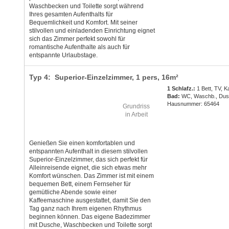
Waschbecken und Toilette sorgt während
Ihres gesamten Aufenthalts für
Bequemlichkeit und Komfort. Mit seiner
stilvollen und einladenden Einrichtung eignet
sich das Zimmer perfekt sowohl für
romantische Aufenthalte als auch für
entspannte Urlaubstage.
Typ 4: Superior-Einzelzimmer,
1 pers
, 16m²
1 Schlafz.:
1 Bett, TV, K
Bad:
WC, Waschb., Du
Hausnummer: 65464
Grundriss
in Arbeit
Genießen Sie einen komfortablen und
entspannten Aufenthalt in diesem stilvollen
Superior-Einzelzimmer, das sich perfekt für
Alleinreisende eignet, die sich etwas mehr
Komfort wünschen. Das Zimmer ist mit einem
bequemen Bett, einem Fernseher für
gemütliche Abende sowie einer
Kaffeemaschine ausgestattet, damit Sie den
Tag ganz nach Ihrem eigenen Rhythmus
beginnen können. Das eigene Badezimmer
mit Dusche, Waschbecken und Toilette sorgt