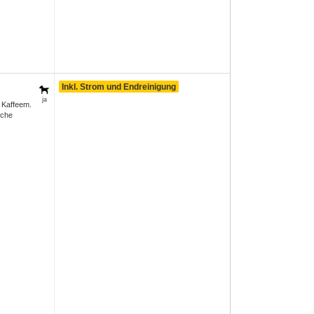
Inkl. Strom und Endreinigung
ja
 Kaffeem.
sche