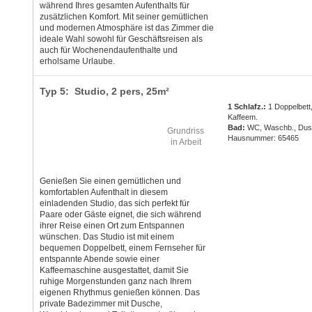
während Ihres gesamten Aufenthalts für
zusätzlichen Komfort. Mit seiner gemütlichen
und modernen Atmosphäre ist das Zimmer die
ideale Wahl sowohl für Geschäftsreisen als
auch für Wochenendaufenthalte und
erholsame Urlaube.
Typ 5: Studio,
2 pers
, 25m²
1 Schlafz.:
1 Doppelbett
Kaffeem.
Bad:
WC, Waschb., Du
Grundriss
Hausnummer: 65465
in Arbeit
Genießen Sie einen gemütlichen und
komfortablen Aufenthalt in diesem
einladenden Studio, das sich perfekt für
Paare oder Gäste eignet, die sich während
ihrer Reise einen Ort zum Entspannen
wünschen. Das Studio ist mit einem
bequemen Doppelbett, einem Fernseher für
entspannte Abende sowie einer
Kaffeemaschine ausgestattet, damit Sie
ruhige Morgenstunden ganz nach Ihrem
eigenen Rhythmus genießen können. Das
private Badezimmer mit Dusche,