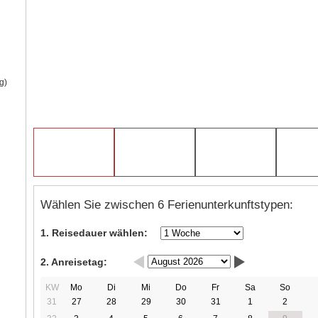
g)
Wählen Sie zwischen 6 Ferienunterkunftstypen:
1. Reisedauer wählen:
2. Anreisetag:
KW
Mo
Di
Mi
Do
Fr
Sa
So
31
27
28
29
30
31
1
2