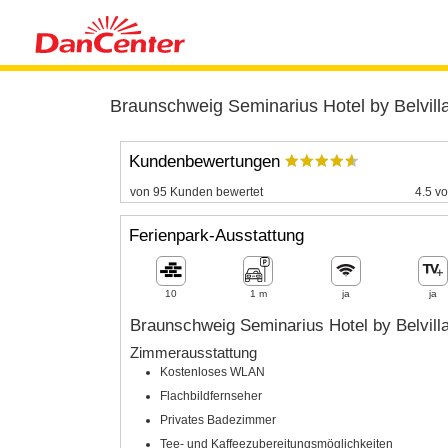
Braunschweig Seminarius Hotel by Belvill
Kundenbewertungen
von 95 Kunden bewertet
4.5 vo
Ferienpark-Ausstattung
10
1 m
ja
ja
Braunschweig Seminarius Hotel by Belvill
Zimmerausstattung
Kostenloses WLAN
Flachbildfernseher
Privates Badezimmer
Tee- und Kaffeezubereitungsmöglichkeiten