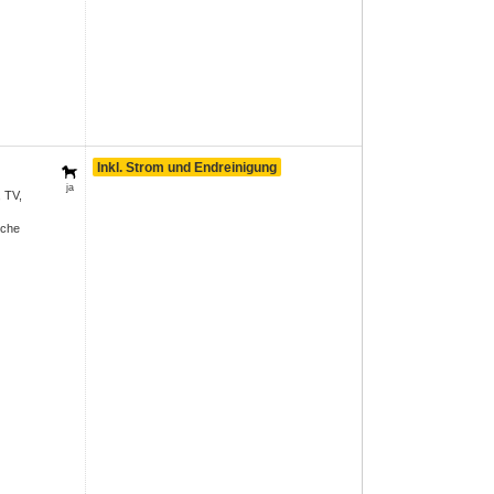
Inkl. Strom und Endreinigung
ja
, TV,
sche