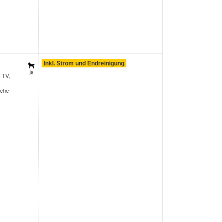
Inkl. Strom und Endreinigung
ja
, TV,
sche