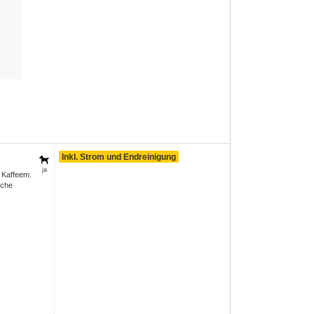
Inkl. Strom und Endreinigung
ja
 Kaffeem.
sche