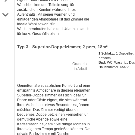
eigene Badezimmer mit Dusche,
Waschbecken und Toilette sorgt für
zusätzlichen Komfort während Ihres
Aufenthalts. Mit seiner warmen und
einladenden Atmosphäre ist das Zimmer die
ideale Wahl sowohl für
Wochenendaufenthalte und Urlaub als auch
für kurze Geschäftsreisen.
Typ 3: Superior-Doppelzimmer,
2 pers
, 18m²
1 Schlafz.:
1 Doppelbett
Kaffeem.
Bad:
WC, Waschb., Du
Grundriss
Hausnummer: 65463
in Arbeit
Genießen Sie zusätzlichen Komfort und eine
entspannte Atmosphäre in diesem eleganten
Superior-Doppelzimmer, das sich ideal für
Paare oder Gäste eignet, die sich während
ihres Aufenthalts etwas Besonderes gönnen
möchten. Das Zimmer verfügt über ein
bequemes Doppelbett, einen Fernseher für
gemütliche Abende sowie eine
Kaffeemaschine, damit Sie ruhige Morgen in
Ihrem eigenen Tempo genießen können. Das
private Badezimmer mit Dusche,