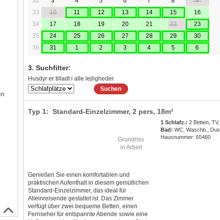
32
3
4
5
6
7
8
9
33
10
11
12
13
14
15
16
34
17
18
19
20
21
22
23
35
24
25
26
27
28
29
30
36
31
1
2
3
4
5
6
3. Suchfilter:
Husdyr er tilladt i alle lejligheder.
Suchen
en
Typ 1: Standard-Einzelzimmer,
2 pers
, 18m²
1 Schlafz.:
2 Betten, TV,
Bad:
WC, Waschb., Du
Hausnummer: 65460
Grundriss
in Arbeit
Genießen Sie einen komfortablen und
praktischen Aufenthalt in diesem gemütlichen
Standard-Einzelzimmer, das ideal für
Alleinreisende gestaltet ist. Das Zimmer
verfügt über zwei bequeme Betten, einen
Fernseher für entspannte Abende sowie eine