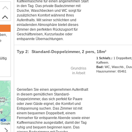
Kaffeemaschine für einen angenehmen Start
in den Tag. Das private Badezimmer mit
Dusche, Waschbecken und WC sorgt für
zusätzlichen Komfort während Ihres
Aufenthalts. Mit seiner schlichten und
einladenden Atmosphäre bietet dieses
Zimmer den perfekten Rückzugsort für
Geschäftsreisen, Kurzurlaube oder
aben,
entspannte Übernachtungen.
e
Typ 2: Standard-Doppelzimmer,
2 pers
, 18m²
ültig
1 Schlafz.:
1 Doppelbett
Kaffeem.
Bad:
WC, Waschb., Du
Grundriss
Hausnummer: 65461
in Arbeit
Genießen Sie einen angenehmen Aufenthalt
in diesem gemütlichen Standard-
Doppelzimmer, das sich perfekt für Paare
oder zwei Gäste eignet, die Komfort und
Entspannung suchen. Das Zimmer ist mit
einem bequemen Doppelbett, einem
Fernseher für entspannte Abende sowie einer
Kaffeemaschine ausgestattet, damit der Tag
ruhig und bequem beginnen kann. Das