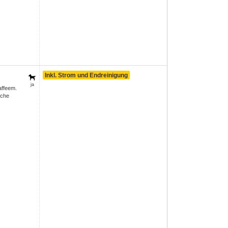
Inkl. Strom und Endreinigung
ja
affeem.
sche