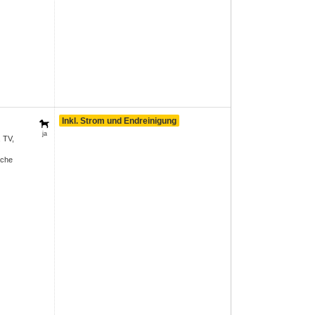
Inkl. Strom und Endreinigung
ja
, TV,
sche