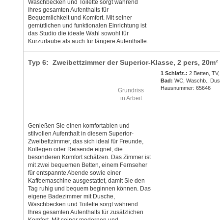
Waschbecken und Toilette sorgt während
Ihres gesamten Aufenthalts für
Bequemlichkeit und Komfort. Mit seiner
gemütlichen und funktionalen Einrichtung ist
das Studio die ideale Wahl sowohl für
Kurzurlaube als auch für längere Aufenthalte.
Typ 6: Zweibettzimmer der Superior-Klasse,
2 pers
, 20m²
1 Schlafz.:
2 Betten, TV,
Bad:
WC, Waschb., Du
Hausnummer: 65646
Grundriss
in Arbeit
Genießen Sie einen komfortablen und
stilvollen Aufenthalt in diesem Superior-
Zweibettzimmer, das sich ideal für Freunde,
Kollegen oder Reisende eignet, die
besonderen Komfort schätzen. Das Zimmer ist
mit zwei bequemen Betten, einem Fernseher
für entspannte Abende sowie einer
Kaffeemaschine ausgestattet, damit Sie den
Tag ruhig und bequem beginnen können. Das
eigene Badezimmer mit Dusche,
Waschbecken und Toilette sorgt während
Ihres gesamten Aufenthalts für zusätzlichen