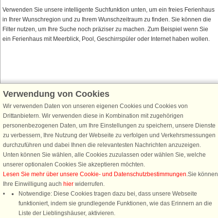
Verwenden Sie unsere intelligente Suchfunktion unten, um ein freies Ferienhaus
in Ihrer Wunschregion und zu Ihrem Wunschzeitraum zu finden. Sie können die
Filter nutzen, um Ihre Suche noch präziser zu machen. Zum Beispiel wenn Sie
ein Ferienhaus mit Meerblick, Pool, Geschirrspüler oder Internet haben wollen.
Verwendung von Cookies
Schließen Sie sich 100.000 Ferienhaus-Fans an
Wir verwenden Daten von unseren eigenen Cookies und Cookies von
Erhalten Sie einen
Willkommensgutschein von 25 €
für Ihren nächsten
Drittanbietern. Wir verwenden diese in Kombination mit zugehörigen
Ferienhausurlaub - melden Sie sich einfach für den DanCenter Newsletter
personenbezogenen Daten, um Ihre Einstellungen zu speichern, unsere Dienste
an. Verpassen Sie nie wieder exklusive Angebote, Gewinnspiele und
zu verbessern, Ihre Nutzung der Webseite zu verfolgen und Verkehrsmessungen
Urlaubstipps!
durchzuführen und dabei Ihnen die relevantesten Nachrichten anzuzeigen.
Unten können Sie wählen, alle Cookies zuzulassen oder wählen Sie, welche
unserer optionalen Cookies Sie akzeptieren möchten.
Lesen Sie mehr über unsere Cookie- und Datenschutzbestimmungen
.Sie können
Ihre Einwilligung auch
hier
widerrufen.
Newsletter abonnieren
Notwendige: Diese Cookies tragen dazu bei, dass unsere Webseite
funktioniert, indem sie grundlegende Funktionen, wie das Erinnern an die
Liste der Lieblingshäuser, aktivieren.