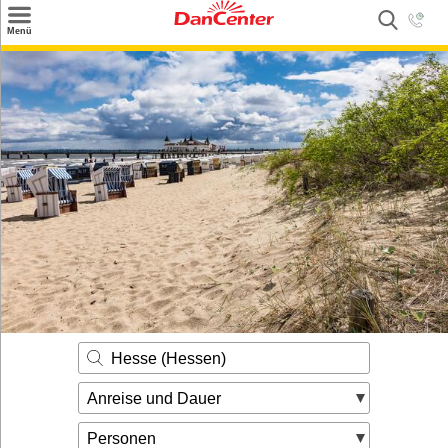
×
Menü
Suchen
Urlaubsziele
Weitere Urlaubsziele
Angebote
Inspiration
Kontakt
Gut zu wissen
Login
Hesse (Hessen)
Anreise und Dauer
Personen