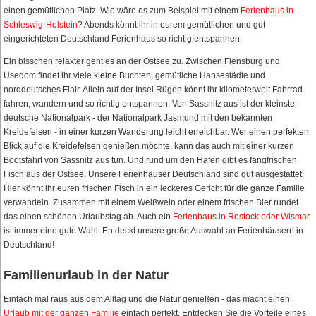
einen gemütlichen Platz. Wie wäre es zum Beispiel mit einem
Ferienhaus in
Schleswig-Holstein
? Abends könnt ihr in eurem gemütlichen und gut
eingerichteten Deutschland Ferienhaus so richtig entspannen.
Ein bisschen relaxter geht es an der Ostsee zu. Zwischen Flensburg und
Usedom findet ihr viele kleine Buchten, gemütliche Hansestädte und
norddeutsches Flair. Allein auf der Insel Rügen könnt ihr kilometerweit Fahrrad
fahren, wandern und so richtig entspannen. Von Sassnitz aus ist der kleinste
deutsche Nationalpark - der Nationalpark Jasmund mit den bekannten
Kreidefelsen - in einer kurzen Wanderung leicht erreichbar. Wer einen perfekten
Blick auf die Kreidefelsen genießen möchte, kann das auch mit einer kurzen
Bootsfahrt von Sassnitz aus tun. Und rund um den Hafen gibt es fangfrischen
Fisch aus der Ostsee. Unsere Ferienhäuser Deutschland sind gut ausgestattet.
Hier könnt ihr euren frischen Fisch in ein leckeres Gericht für die ganze Familie
verwandeln. Zusammen mit einem Weißwein oder einem frischen Bier rundet
das einen schönen Urlaubstag ab. Auch ein
Ferienhaus in Rostock oder Wismar
ist immer eine gute Wahl. Entdeckt unsere große Auswahl an Ferienhäusern in
Deutschland!
Familienurlaub in der Natur
Einfach mal raus aus dem Alltag und die Natur genießen - das macht einen
Urlaub mit der ganzen Familie
einfach perfekt. Entdecken Sie die Vorteile eines