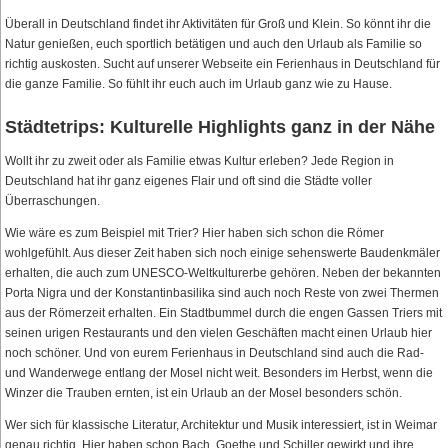
Überall in Deutschland findet ihr Aktivitäten für Groß und Klein. So könnt ihr die
Natur genießen, euch sportlich betätigen und auch den Urlaub als Familie so
richtig auskosten. Sucht auf unserer Webseite ein Ferienhaus in Deutschland für
die ganze Familie. So fühlt ihr euch auch im Urlaub ganz wie zu Hause.
Städtetrips: Kulturelle Highlights ganz in der Nähe
Wollt ihr zu zweit oder als Familie etwas Kultur erleben? Jede Region in
Deutschland hat ihr ganz eigenes Flair und oft sind die Städte voller
Überraschungen.
Wie wäre es zum Beispiel mit Trier? Hier haben sich schon die Römer
wohlgefühlt. Aus dieser Zeit haben sich noch einige sehenswerte Baudenkmäler
erhalten, die auch zum UNESCO-Weltkulturerbe gehören. Neben der bekannten
Porta Nigra und der Konstantinbasilika sind auch noch Reste von zwei Thermen
aus der Römerzeit erhalten. Ein Stadtbummel durch die engen Gassen Triers mit
seinen urigen Restaurants und den vielen Geschäften macht einen Urlaub hier
noch schöner. Und von eurem Ferienhaus in Deutschland sind auch die Rad-
und Wanderwege entlang der Mosel nicht weit. Besonders im Herbst, wenn die
Winzer die Trauben ernten, ist ein Urlaub an der Mosel besonders schön.
Wer sich für klassische Literatur, Architektur und Musik interessiert, ist in Weimar
genau richtig. Hier haben schon Bach, Goethe und Schiller gewirkt und ihre