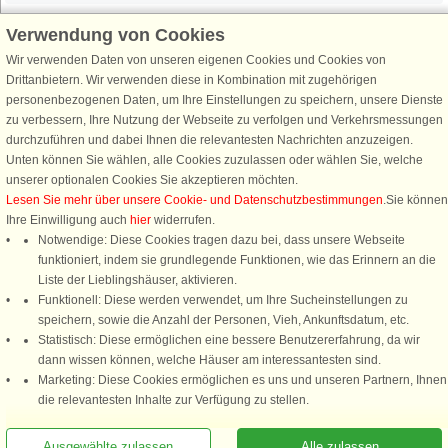
Verwendung von Cookies
Wir verwenden Daten von unseren eigenen Cookies und Cookies von
Schließen Sie sich 100.000 Ferienhaus-Fans an
Drittanbietern. Wir verwenden diese in Kombination mit zugehörigen
personenbezogenen Daten, um Ihre Einstellungen zu speichern, unsere Dienste
Erhalten Sie einen
Willkommensgutschein von 25 €
für Ihren nächsten
zu verbessern, Ihre Nutzung der Webseite zu verfolgen und Verkehrsmessungen
Ferienhausurlaub - melden Sie sich einfach für den DanCenter Newsletter
durchzuführen und dabei Ihnen die relevantesten Nachrichten anzuzeigen.
an. Verpassen Sie nie wieder exklusive Angebote, Gewinnspiele und
Unten können Sie wählen, alle Cookies zuzulassen oder wählen Sie, welche
Urlaubstipps!
unserer optionalen Cookies Sie akzeptieren möchten.
Lesen Sie mehr über unsere Cookie- und Datenschutzbestimmungen
.Sie können
Ihre Einwilligung auch
hier
widerrufen.
Notwendige: Diese Cookies tragen dazu bei, dass unsere Webseite
funktioniert, indem sie grundlegende Funktionen, wie das Erinnern an die
Newsletter abonnieren
Liste der Lieblingshäuser, aktivieren.
Funktionell: Diese werden verwendet, um Ihre Sucheinstellungen zu
speichern, sowie die Anzahl der Personen, Vieh, Ankunftsdatum, etc.
Statistisch: Diese ermöglichen eine bessere Benutzererfahrung, da wir
dann wissen können, welche Häuser am interessantesten sind.
Folgen Sie uns:
Marketing: Diese Cookies ermöglichen es uns und unseren Partnern, Ihnen
Rufen Sie an, um zu buchen
die relevantesten Inhalte zur Verfügung zu stellen.
DanCenter Kundenbewertung
4,1 von 5
basierend auf mehr 135.870 Kundenbewertungen
Ausgewählte zulassen
Alle zulassen