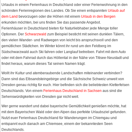
Urlaubs in einem Ferienhaus in Deutschland oder einer Ferienwohnung in den
schönsten Ferienregionen des Landes. Ob Sie einen entspannten
Urlaub auf
dem Land
bevorzugen oder die Höhen mit einem
Urlaub in den Bergen
erkunden möchten, bei uns finden Sie das passende Angebot.
Ferienhäuser in Deutschland bieten für Naturliebhaber jede Menge toller
Optionen. Der
Schwarzwald
zum Beispiel besticht mit seinen dunklen Tälern,
den vielen Wander- und Radwegen von leicht bis anspruchsvoll und den
gemütlichen Städtchen. Im Winter könnt ihr rund um den Feldberg im
Südschwarzwald auch Ski fahren oder Langlauf betreiben. Fahrt mit dem Auto
oder mit dem Fahrrad durch das Höllental in der Nähe von Titisee-Neustadt und
findet heraus, warum dieses Tal seinen Namen trägt.
Wollt ihr Kultur und atemberaubende Landschaften miteinander verbinden?
Dann sind das Elbsandsteingebirge und die Sächsische Schweiz unweit von
Dresden genau richtig für euch. Hier befinden sich die beliebtesten Kletterfelsen
Deutschlands. Von einem
Ferienhaus Deutschland in Sachsen
aus sind die
Sehenswürdigkeiten von Dresden gar nicht weit.
Wer gerne wandert und dabei bayerische Gemütlichkeit genießen möchte, hat
mit dem Bayerischen Wald oder den Alpen das perfekte Urlaubsziel gefunden.
Nutzt euer Ferienhaus Deutschland für Wanderungen im Chiemgau und
entspannt euch danach am Chiemsee, einem der bekanntesten Seen
Deutschlands.