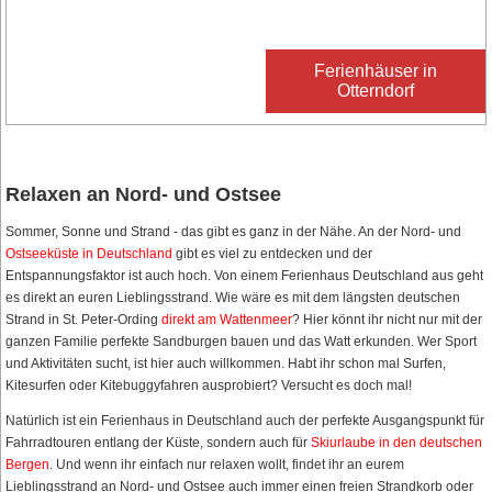
Ferienhäuser in
Otterndorf
Relaxen an Nord- und Ostsee
Sommer, Sonne und Strand - das gibt es ganz in der Nähe. An der Nord- und
Ostseeküste in Deutschland
gibt es viel zu entdecken und der
Entspannungsfaktor ist auch hoch. Von einem Ferienhaus Deutschland aus geht
es direkt an euren Lieblingsstrand. Wie wäre es mit dem längsten deutschen
Strand in St. Peter-Ording
direkt am Wattenmeer
? Hier könnt ihr nicht nur mit der
ganzen Familie perfekte Sandburgen bauen und das Watt erkunden. Wer Sport
und Aktivitäten sucht, ist hier auch willkommen. Habt ihr schon mal Surfen,
Kitesurfen oder Kitebuggyfahren ausprobiert? Versucht es doch mal!
Natürlich ist ein Ferienhaus in Deutschland auch der perfekte Ausgangspunkt für
Fahrradtouren entlang der Küste, sondern auch für
Skiurlaube in den deutschen
Bergen
. Und wenn ihr einfach nur relaxen wollt, findet ihr an eurem
Lieblingsstrand an Nord- und Ostsee auch immer einen freien Strandkorb oder