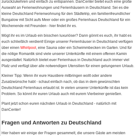
zurückzukehren und einfach zu entspannen. DanCenter bietet euch eine große
Auswahl an Ferienwohnungen und Ferienhäusern in Deutschland. Sei es die
kleine Deutschland Ferienwohnung für den Städtetrip, ein familienfreundlicher
Bungalow mit Sicht aufs Meer oder ein großes Ferienhaus Deutschland für ein
Wochenende mit Freunden - hier findet ihr es.
Mögt ihr es im Urlaub ein bisschen luxuriöser? Dann gönnt es euch, ihr habt es
euch schließlich verdient! Einige unserer Ferienhäuser in Deutschland verfügen
über einen
Whirlpool
, eine Sauna oder ein Schwimmbecken im Garten. Und für
die nötige Romantik sind viele unserer Unterkünfte mit einem offenen Kamin
ausgestattet. Natürlich bietet euer Ferienhaus in Deutschland auch immer viel
Platz und verfügt über alle notwendigen Utensilien für einen gelungenen Urlaub.
Kleiner Tipp: Wenn ihr eure Haustiere mitbringen wollt oder andere
Zusatzwünsche habt - schaut einfach nach, ob das in dem gewünschten
Deutschland Ferienhaus erlaubt ist. In vielen unserer Unterkünfte ist das kein
Problem. So könnt ihr euren Urlaub auch mit eurem Vierbeiner genießen.
Plant jetzt schon euren nächsten Urlaub in Deutschland - natürlich mit
DanCenter!
Fragen und Antworten zu Deutschland
Hier haben wir einige der Fragen gesammelt, die unsere Gäste am meisten