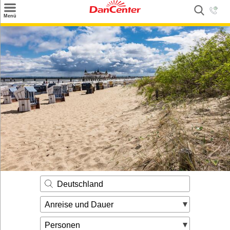
×
Menü
Suchen
Urlaubsziele
Weitere Urlaubsziele
Angebote
Inspiration
Kontakt
Gut zu wissen
Login
Deutschland
Anreise und Dauer
Personen